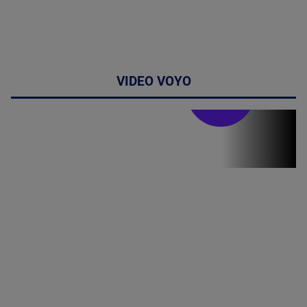
VIDEO VOYO
Stirile PRO TV
Stirile PRO
TV # 19.00 -
07 August
2026