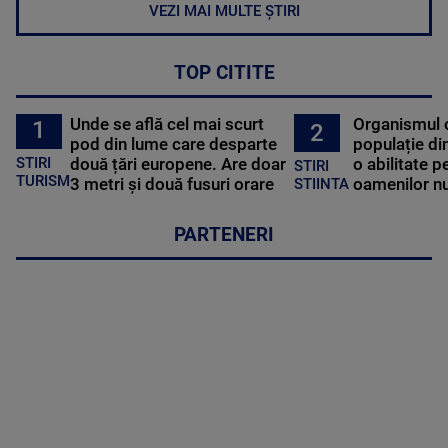
VEZI MAI MULTE ȘTIRI
TOP CITITE
Unde se află cel mai scurt
Organismul 
1
2
pod din lume care desparte
populație di
STIRI
două țări europene. Are doar
o abilitate p
STIRI
TURISM
3 metri și două fusuri orare
oamenilor nu
STIINTA
PARTENERI