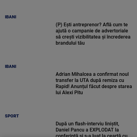
IBANI
(P) Ești antreprenor? Află cum te
ajută o campanie de advertoriale
să crești vizibilitatea și încrederea
brandului tău
IBANI
Adrian Mihalcea a confirmat noul
transfer la UTA după remiza cu
Rapid! Anunțul făcut despre starea
lui Alexi Pitu
SPORT
După un flash-interviu liniștit,
Daniel Pancu a EXPLODAT la
conferință și s-a luat la ceartă cu