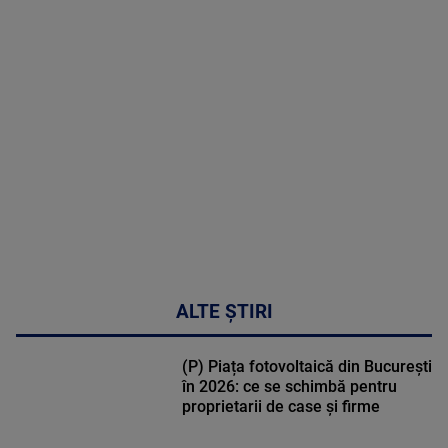
MAI
MULTE
DETALII
48:24
ALTE ȘTIRI
(P) Piața fotovoltaică din București
în 2026: ce se schimbă pentru
proprietarii de case și firme