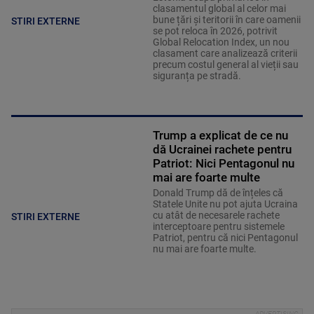
clasamentul global al celor mai
bune țări și teritorii în care oamenii
STIRI EXTERNE
se pot reloca în 2026, potrivit
Global Relocation Index, un nou
clasament care analizează criterii
precum costul general al vieții sau
siguranța pe stradă.
Trump a explicat de ce nu
dă Ucrainei rachete pentru
Patriot: Nici Pentagonul nu
mai are foarte multe
Donald Trump dă de înțeles că
Statele Unite nu pot ajuta Ucraina
cu atât de necesarele rachete
STIRI EXTERNE
interceptoare pentru sistemele
Patriot, pentru că nici Pentagonul
nu mai are foarte multe.