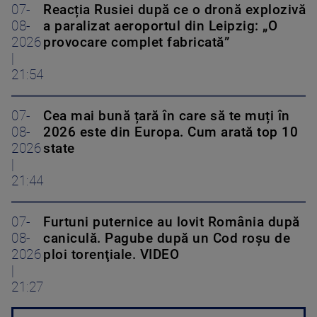
07-
Reacția Rusiei după ce o dronă explozivă
08-
a paralizat aeroportul din Leipzig: „O
2026
provocare complet fabricată”
|
21:54
07-
Cea mai bună țară în care să te muți în
08-
2026 este din Europa. Cum arată top 10
2026
state
|
21:44
07-
Furtuni puternice au lovit România după
08-
caniculă. Pagube după un Cod roşu de
2026
ploi torenţiale. VIDEO
|
21:27