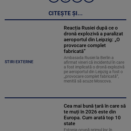
CITEȘTE ȘI...
Reacția Rusiei după ce o
dronă explozivă a paralizat
aeroportul din Leipzig: „O
provocare complet
fabricată”
Ambasada Rusiei la Berlin a
STIRI EXTERNE
afirmat vineri că incidentul în care
a fost implicată o dronă explozivă
pe aeroportul din Leipzig a fost o
„provocare complet fabricată”,
menită să acuze Moscova.
Cea mai bună țară în care să
te muți în 2026 este din
Europa. Cum arată top 10
state
Estonia ocupă primul loc în