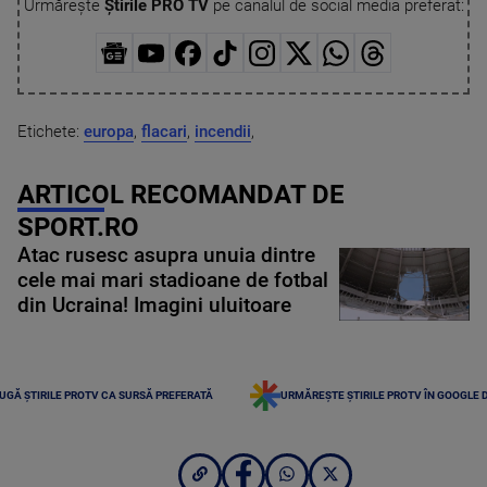
Urmărește
Știrile PRO TV
pe canalul de social media preferat:
Etichete:
europa
,
flacari
,
incendii
,
ARTICOL RECOMANDAT DE
SPORT.RO
Atac rusesc asupra unuia dintre
cele mai mari stadioane de fotbal
din Ucraina! Imagini uluitoare
UGĂ ȘTIRILE PROTV CA SURSĂ PREFERATĂ
URMĂREȘTE ȘTIRILE PROTV ÎN GOOGLE 