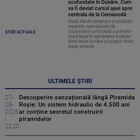
scufundate în Dunăre. Cum
va fi deviat cursul apei spre
centrala de la Cernavodă
După zile de așteptare și amânări
repetate, operațiunea de
scufundare controlată a primelor
ȘTIRI ACTUALE
două barje în apropierea brațului
Bala de pe Dunăre a început vineri
după-amiază.
ULTIMELE ȘTIRI
07-
Descoperire senzațională lângă Piramida
08-
Roșie: Un sistem hidraulic de 4.500 ani
2026
ar conține secretul construirii
|
piramidelor
22:20