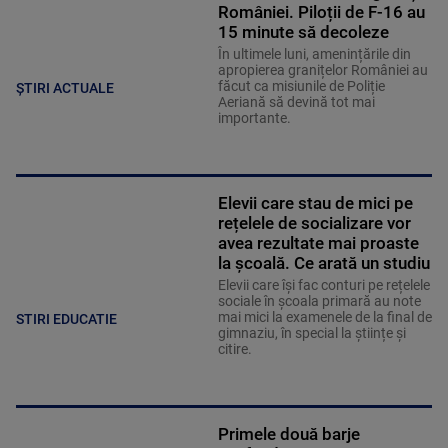
României. Piloții de F-16 au
15 minute să decoleze
În ultimele luni, amenințările din
apropierea granițelor României au
făcut ca misiunile de Poliție
ȘTIRI ACTUALE
Aeriană să devină tot mai
importante.
Elevii care stau de mici pe
rețelele de socializare vor
avea rezultate mai proaste
la școală. Ce arată un studiu
Elevii care îşi fac conturi pe rețelele
sociale în școala primară au note
mai mici la examenele de la final de
STIRI EDUCATIE
gimnaziu, în special la științe și
citire.
Primele două barje