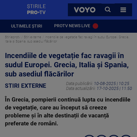
StirilePROTV
CAUTA
VOYO
TOATE 
PROTV NEWS LIVE
ULTIMELE ȘTIRI
Stirileprotv
Stiri externe
Incendiile de vegetație fac ravagii în sudul Europei. Grecia,
Italia și Spania, sub asediul flăcărilor
Incendiile de vegetație fac ravagii în
sudul Europei. Grecia, Italia și Spania,
sub asediul flăcărilor
Data publicării:
10-08-2025 | 10:25
STIRI EXTERNE
Data actualizării:
17-10-2025 | 11:50
În Grecia, pompierii continuă lupta cu incendiile
de vegetație, care au început să creeze
probleme și în alte destinații de vacanță
preferate de români.