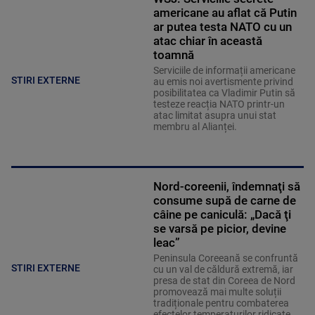
americane au aflat că Putin
ar putea testa NATO cu un
atac chiar în această
toamnă
Serviciile de informații americane
STIRI EXTERNE
au emis noi avertismente privind
posibilitatea ca Vladimir Putin să
testeze reacția NATO printr-un
atac limitat asupra unui stat
membru al Alianței.
Nord-coreenii, îndemnaţi să
consume supă de carne de
câine pe caniculă: „Dacă ţi
se varsă pe picior, devine
leac”
Peninsula Coreeană se confruntă
STIRI EXTERNE
cu un val de căldură extremă, iar
presa de stat din Coreea de Nord
promovează mai multe soluții
tradiționale pentru combaterea
efectelor temperaturilor ridicate,