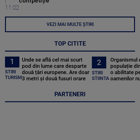
|
competiție
11:02
VEZI MAI MULTE ȘTIRI
TOP CITITE
Unde se află cel mai scurt
Organismul 
1
2
pod din lume care desparte
populație di
STIRI
două țări europene. Are doar
o abilitate p
STIRI
TURISM
3 metri și două fusuri orare
oamenilor nu
STIINTA
PARTENERI