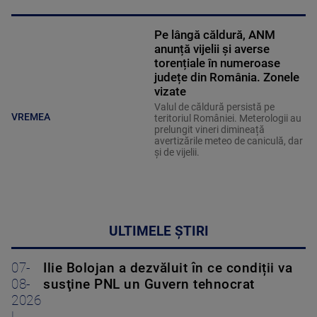
Pe lângă căldură, ANM
anunță vijelii și averse
torențiale în numeroase
județe din România. Zonele
vizate
Valul de căldură persistă pe
VREMEA
teritoriul României. Meterologii au
prelungit vineri dimineață
avertizările meteo de caniculă, dar
și de vijelii.
ULTIMELE ȘTIRI
07-
Ilie Bolojan a dezvăluit în ce condiții va
08-
susţine PNL un Guvern tehnocrat
2026