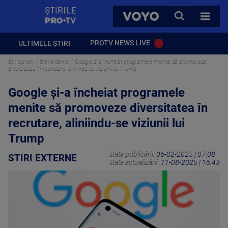
StirilePROTV
CAUTA
VOYO
TOATE 
PROTV NEWS LIVE
ULTIMELE ȘTIRI
Stirileprotv
Stiri externe
Google şi-a încheiat programele menite să promoveze
diversitatea în recrutare, aliniindu-se viziunii lui Trump
Google şi-a încheiat programele
menite să promoveze diversitatea în
recrutare, aliniindu-se viziunii lui
Trump
Data publicării:
06-02-2025 | 07:08
STIRI EXTERNE
Data actualizării:
11-08-2025 | 16:43