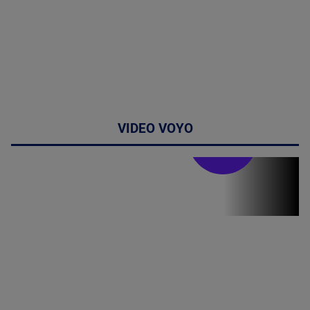
VIDEO VOYO
Doctor de
bine
(P) Terapia