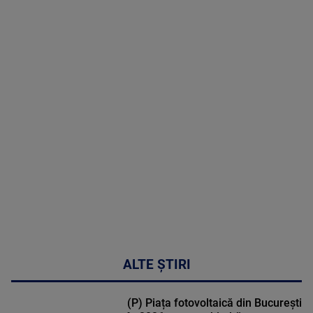
hormonală în
menopauză
poate
corecta
sindromul
cardio-
metabolic
MAI
MULTE
DETALII
17:46
ALTE ȘTIRI
(P) Piața fotovoltaică din București