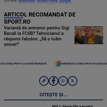
Etichete:
diversitate
,
donald trump
,
google
,
ARTICOL RECOMANDAT DE
SPORT.RO
Variantă de antrenor pentru Gigi
Becali la FCSB? Tehnicianul a
răspuns fabulos: „Să o luăm
sincer!”
UGĂ ȘTIRILE PROTV CA SURSĂ PREFERATĂ
URMĂREȘTE ȘTIRILE PROTV ÎN GOOGLE 
CITEȘTE ȘI...
WSJ: Serviciile secrete