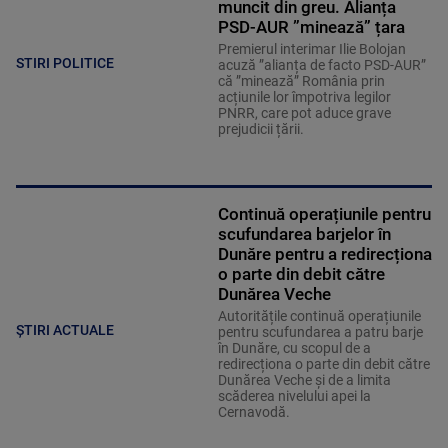
muncit din greu. Alianța
PSD-AUR ”minează” țara
Premierul interimar Ilie Bolojan
STIRI POLITICE
acuză ”alianța de facto PSD-AUR”
că ”minează” România prin
acțiunile lor împotriva legilor
PNRR, care pot aduce grave
prejudicii țării.
Continuă operațiunile pentru
scufundarea barjelor în
Dunăre pentru a redirecționa
o parte din debit către
Dunărea Veche
Autoritățile continuă operațiunile
ȘTIRI ACTUALE
pentru scufundarea a patru barje
în Dunăre, cu scopul de a
redirecționa o parte din debit către
Dunărea Veche și de a limita
scăderea nivelului apei la
Cernavodă.