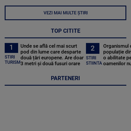
VEZI MAI MULTE ȘTIRI
TOP CITITE
Unde se află cel mai scurt
Organismul 
1
2
pod din lume care desparte
populație di
STIRI
două țări europene. Are doar
o abilitate p
STIRI
TURISM
3 metri și două fusuri orare
oamenilor nu
STIINTA
PARTENERI