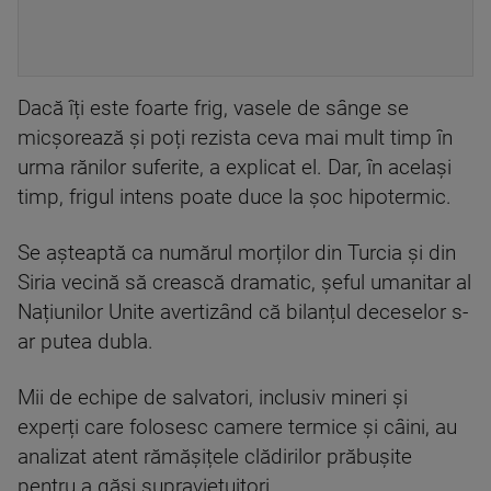
Dacă îți este foarte frig, vasele de sânge se
micșorează și poți rezista ceva mai mult timp în
urma rănilor suferite, a explicat el. Dar, în același
timp, frigul intens poate duce la șoc hipotermic.
Se așteaptă ca numărul morților din Turcia și din
Siria vecină să crească dramatic, șeful umanitar al
Națiunilor Unite avertizând că bilanțul deceselor s-
ar putea dubla.
Mii de echipe de salvatori, inclusiv mineri și
experți care folosesc camere termice și câini, au
analizat atent rămășițele clădirilor prăbușite
pentru a găsi supraviețuitori.