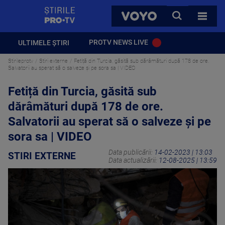
StirilePROTV
CAUTA
VOYO
TOATE 
PROTV NEWS LIVE
ULTIMELE ȘTIRI
Stirileprotv
Stiri externe
Fetiță din Turcia, găsită sub dărâmături după 178 de ore.
Salvatorii au sperat să o salveze și pe sora sa | VIDEO
Fetiță din Turcia, găsită sub
dărâmături după 178 de ore.
Salvatorii au sperat să o salveze și pe
sora sa | VIDEO
Data publicării:
14-02-2023 | 13:03
STIRI EXTERNE
Data actualizării:
12-08-2025 | 13:59