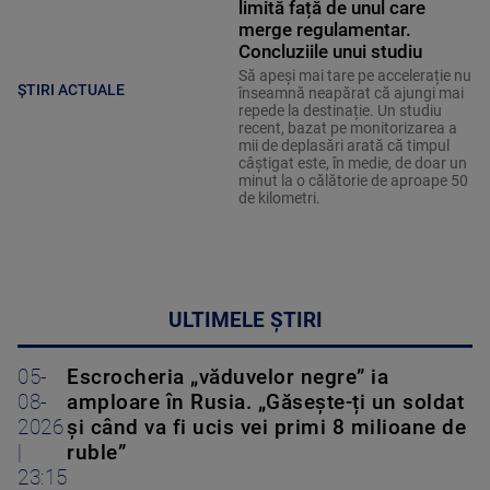
limită față de unul care
merge regulamentar.
Concluziile unui studiu
Să apeși mai tare pe accelerație nu
ȘTIRI ACTUALE
înseamnă neapărat că ajungi mai
repede la destinație. Un studiu
recent, bazat pe monitorizarea a
mii de deplasări arată că timpul
câștigat este, în medie, de doar un
minut la o călătorie de aproape 50
de kilometri.
ULTIMELE ȘTIRI
05-
Escrocheria „văduvelor negre” ia
08-
amploare în Rusia. „Găsește-ți un soldat
2026
și când va fi ucis vei primi 8 milioane de
|
ruble”
23:15