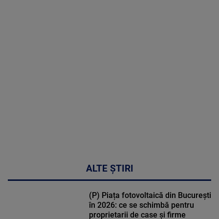
2026
MAI
MULTE
DETALII
50:27
ALTE ȘTIRI
(P) Piața fotovoltaică din București
în 2026: ce se schimbă pentru
proprietarii de case și firme