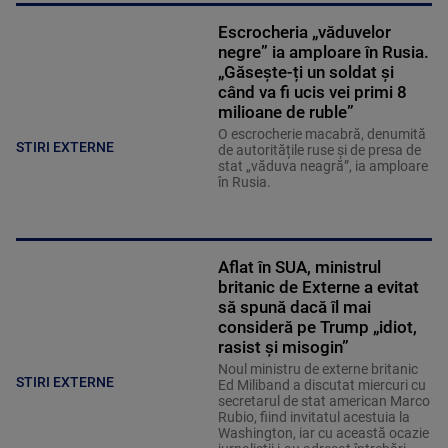
Escrocheria „văduvelor
negre” ia amploare în Rusia.
„Găsește-ți un soldat și
când va fi ucis vei primi 8
milioane de ruble”
O escrocherie macabră, denumită
STIRI EXTERNE
de autoritățile ruse și de presa de
stat „văduva neagră”, ia amploare
în Rusia.
Aflat în SUA, ministrul
britanic de Externe a evitat
să spună dacă îl mai
consideră pe Trump „idiot,
rasist și misogin”
Noul ministru de externe britanic
STIRI EXTERNE
Ed Miliband a discutat miercuri cu
secretarul de stat american Marco
Rubio, fiind invitatul acestuia la
Washington, iar cu această ocazie