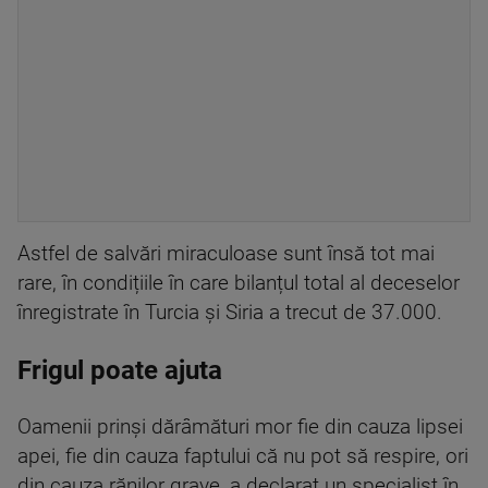
Astfel de salvări miraculoase sunt însă tot mai
rare, în condițiile în care bilanțul total al deceselor
înregistrate în Turcia și Siria a trecut de 37.000.
Frigul poate ajuta
Oamenii prinși dărâmături mor fie din cauza lipsei
apei, fie din cauza faptului că nu pot să respire, ori
din cauza rănilor grave, a declarat un specialist în