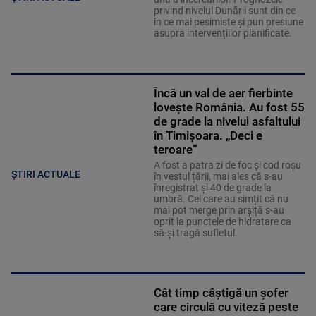
privind nivelul Dunării sunt din ce
în ce mai pesimiste și pun presiune
asupra intervențiilor planificate.
Încă un val de aer fierbinte
lovește România. Au fost 55
de grade la nivelul asfaltului
în Timișoara. „Deci e
teroare”
A fost a patra zi de foc și cod roșu
ȘTIRI ACTUALE
în vestul țării, mai ales că s-au
înregistrat și 40 de grade la
umbră. Cei care au simțit că nu
mai pot merge prin arșiță s-au
oprit la punctele de hidratare ca
să-și tragă sufletul.
Cât timp câștigă un șofer
care circulă cu viteză peste