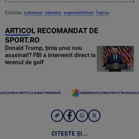
Etichete:
cutremur
,
salvator
,
supravietuitori
,
Turcia
,
ARTICOL RECOMANDAT DE
SPORT.RO
Donald Trump, ținta unui nou
asasinat!? FBI a intervenit direct la
terenul de golf
UGĂ ȘTIRILE PROTV CA SURSĂ PREFERATĂ
URMĂREȘTE ȘTIRILE PROTV ÎN GOOGLE 
CITEȘTE ȘI...