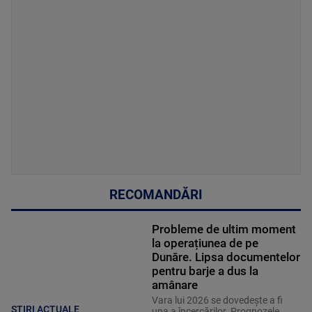
RECOMANDĂRI
Probleme de ultim moment
la operațiunea de pe
Dunăre. Lipsa documentelor
pentru barje a dus la
amânare
Vara lui 2026 se dovedește a fi
ȘTIRI ACTUALE
una a încercărilor. Prognozele