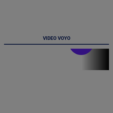
VIDEO VOYO
Stirile PRO TV
Stirile PRO
TV # 19.00 -
05 August