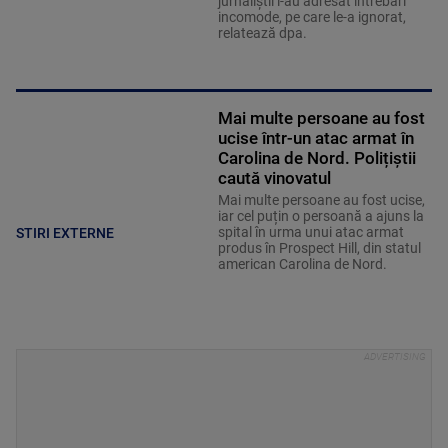
jurnaliştii i-au adresat întrebări
incomode, pe care le-a ignorat,
relatează dpa.
Mai multe persoane au fost
ucise într-un atac armat în
Carolina de Nord. Polițiștii
caută vinovatul
Mai multe persoane au fost ucise,
iar cel puțin o persoană a ajuns la
spital în urma unui atac armat
STIRI EXTERNE
produs în Prospect Hill, din statul
american Carolina de Nord.