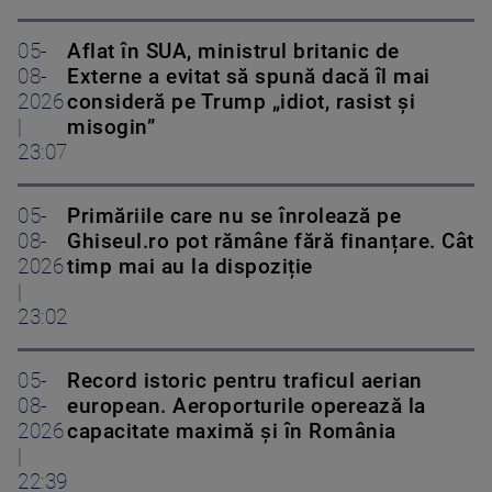
05-
Aflat în SUA, ministrul britanic de
08-
Externe a evitat să spună dacă îl mai
2026
consideră pe Trump „idiot, rasist și
|
misogin”
23:07
05-
Primăriile care nu se înrolează pe
08-
Ghiseul.ro pot rămâne fără finanțare. Cât
2026
timp mai au la dispoziție
|
23:02
05-
Record istoric pentru traficul aerian
08-
european. Aeroporturile operează la
2026
capacitate maximă și în România
|
22:39