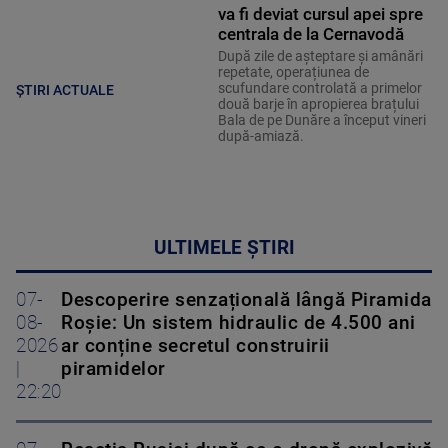
va fi deviat cursul apei spre
centrala de la Cernavodă
După zile de așteptare și amânări
repetate, operațiunea de
scufundare controlată a primelor
ȘTIRI ACTUALE
două barje în apropierea brațului
Bala de pe Dunăre a început vineri
după-amiază.
ULTIMELE ȘTIRI
07-
Descoperire senzațională lângă Piramida
08-
Roșie: Un sistem hidraulic de 4.500 ani
2026
ar conține secretul construirii
|
piramidelor
22:20