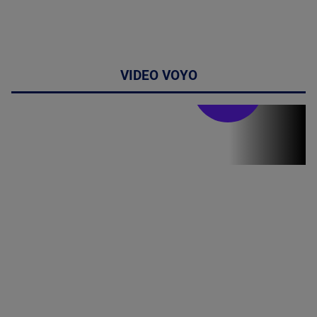
VIDEO VOYO
Stirile PRO TV
Stirile PRO
TV # 19.00 -
07 August
2026