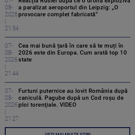
07-
Reacția Rusiei după ce o dronă explozivă
08-
a paralizat aeroportul din Leipzig: „O
2026
provocare complet fabricată”
|
21:54
07-
Cea mai bună țară în care să te muți în
08-
2026 este din Europa. Cum arată top 10
2026
state
|
21:44
07-
Furtuni puternice au lovit România după
08-
caniculă. Pagube după un Cod roşu de
2026
ploi torenţiale. VIDEO
|
21:27
VEZI MAI MULTE ȘTIRI