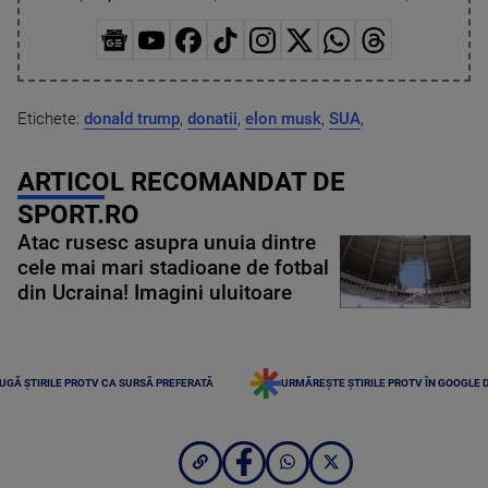
Etichete:
donald trump
,
donatii
,
elon musk
,
SUA
,
ARTICOL RECOMANDAT DE
SPORT.RO
Atac rusesc asupra unuia dintre
cele mai mari stadioane de fotbal
din Ucraina! Imagini uluitoare
UGĂ ȘTIRILE PROTV CA SURSĂ PREFERATĂ
URMĂREȘTE ȘTIRILE PROTV ÎN GOOGLE 