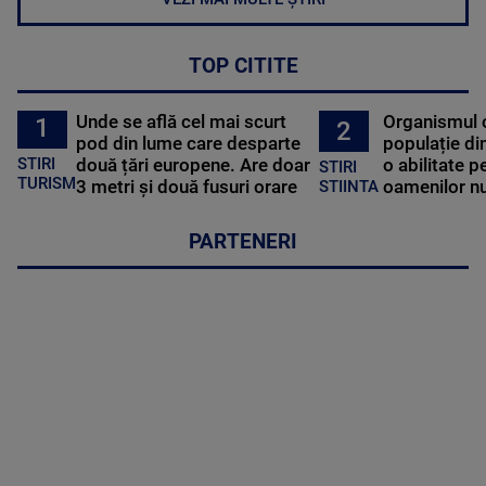
TOP CITITE
Unde se află cel mai scurt
Organismul 
1
2
pod din lume care desparte
populație di
STIRI
două țări europene. Are doar
o abilitate p
STIRI
TURISM
3 metri și două fusuri orare
oamenilor nu
STIINTA
PARTENERI