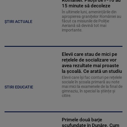
României. Piloții de F-16 au
15 minute să decoleze
În ultimele luni, amenințările din
apropierea granițelor României au
făcut ca misiunile de Poliție
ȘTIRI ACTUALE
Aeriană să devină tot mai
importante.
Elevii care stau de mici pe
rețelele de socializare vor
avea rezultate mai proaste
la școală. Ce arată un studiu
Elevii care îşi fac conturi pe rețelele
sociale în școala primară au note
mai mici la examenele de la final de
STIRI EDUCATIE
gimnaziu, în special la științe și
citire.
Primele două barje
scufundate în Dunăre. Cum