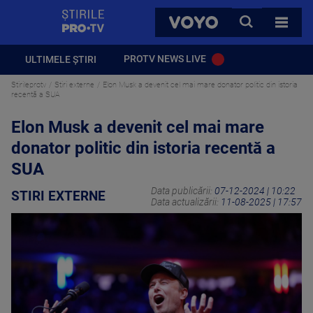
StirilePROTV
CAUTA
VOYO
TOATE 
PROTV NEWS LIVE
ULTIMELE ȘTIRI
Stirileprotv
Stiri externe
Elon Musk a devenit cel mai mare donator politic din istoria
recentă a SUA
Elon Musk a devenit cel mai mare
donator politic din istoria recentă a
SUA
Data publicării:
07-12-2024 | 10:22
STIRI EXTERNE
Data actualizării:
11-08-2025 | 17:57