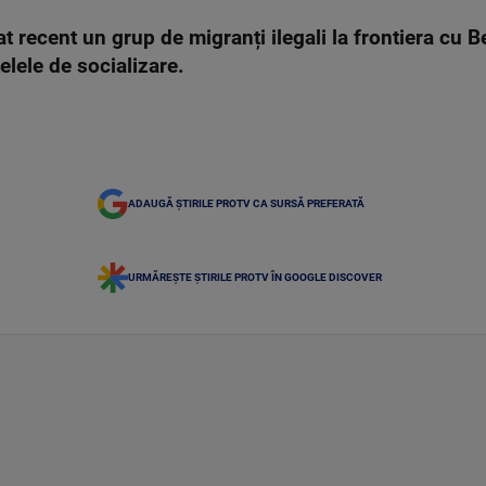
t recent un grup de migranți ilegali la frontiera cu B
țelele de socializare.
ADAUGĂ ȘTIRILE PROTV CA SURSĂ PREFERATĂ
URMĂREȘTE ȘTIRILE PROTV ÎN GOOGLE DISCOVER