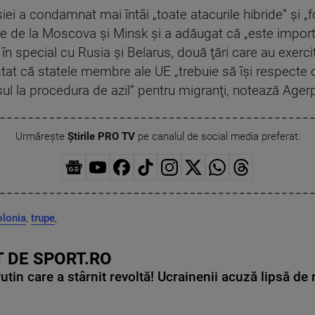
i a condamnat mai întâi „toate atacurile hibride” şi „f
ile de la Moscova şi Minsk şi a adăugat că „este impor
 în special cu Rusia şi Belarus, două ţări care au exercit
sistat că statele membre ale UE „trebuie să îşi respecte ob
ul la procedura de azil” pentru migranţi, notează Ager
Urmărește
Știrile PRO TV
pe canalul de social media preferat:
lonia
,
trupe
,
 DE SPORT.RO
in care a stârnit revoltă! Ucrainenii acuză lipsă de r