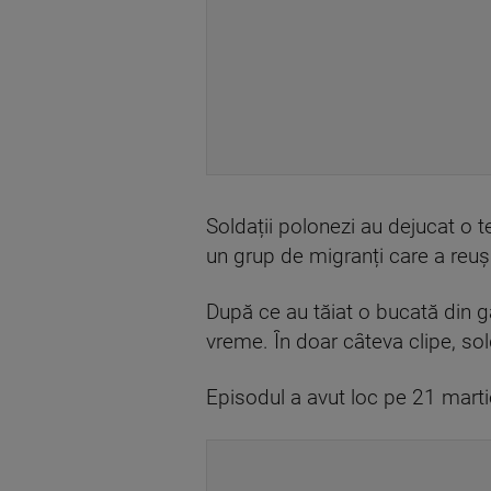
Soldații polonezi au dejucat o te
un grup de migranți care a reuși
După ce au tăiat o bucată din gar
vreme. În doar câteva clipe, sold
Episodul a avut loc pe 21 martie