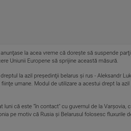
nunţase la acea vreme că doreşte să suspende parţial d
va cere Uniunii Europene să sprijine această măsură.
reptul la azil preşedinţii belarus şi rus - Aleksandr L
de fiinţe umane. Modul de utilizare a acestui drept la azi
luni că este "în contact" cu guvernul de la Varşovia, 
olonia pe motiv că Rusia şi Belarusul folosesc fluxurile 