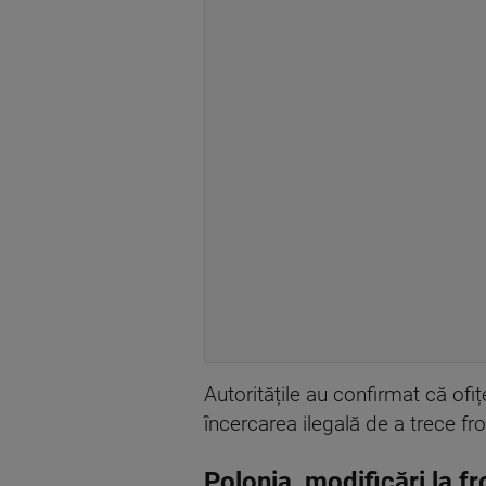
Autoritățile au confirmat că ofi
încercarea ilegală de a trece fro
Polonia, modificări la f