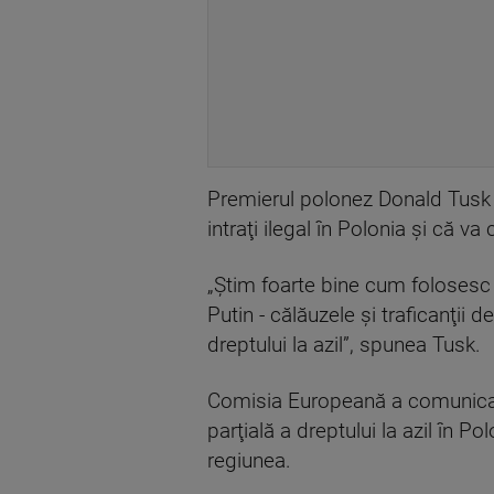
Premierul polonez Donald Tusk a
intraţi ilegal în Polonia şi că 
„Ştim foarte bine cum folosesc d
Putin - călăuzele şi traficanţii 
dreptului la azil”, spunea Tusk.
Comisia Europeană a comunicat 
parţială a dreptului la azil în P
regiunea.