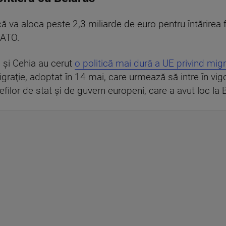
 va aloca peste 2,3 miliarde de euro pentru întărirea fr
NATO.
a şi Cehia au cerut
o politică mai dură a UE privind migr
igraţie, adoptat în 14 mai, care urmează să intre în vig
filor de stat şi de guvern europeni, care a avut loc la 