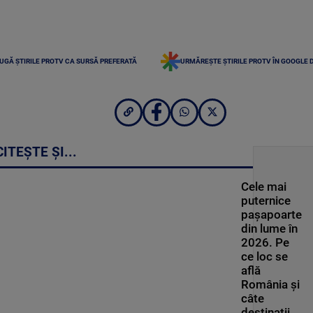
UGĂ ȘTIRILE PROTV CA SURSĂ PREFERATĂ
URMĂREȘTE ȘTIRILE PROTV ÎN GOOGLE 
CITEȘTE ȘI...
Cele mai
puternice
pașapoarte
din lume în
2026. Pe
ce loc se
află
România și
câte
destinații