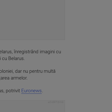
Belarus, înregistrând imagini cu
i cu Belarus.
Poloniei, dar nu pentru multă
nțarea armelor.
s, potrivit
Euronews
.