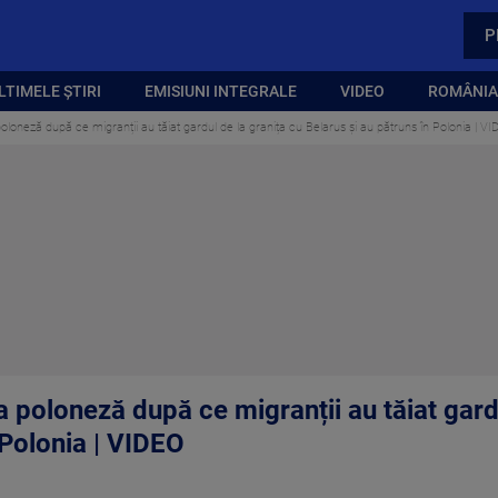
P
LTIMELE ȘTIRI
EMISIUNI INTEGRALE
VIDEO
ROMÂNIA,
oneză după ce migranții au tăiat gardul de la granița cu Belarus și au pătruns în Polonia | VI
 poloneză după ce migranții au tăiat gardu
 Polonia | VIDEO