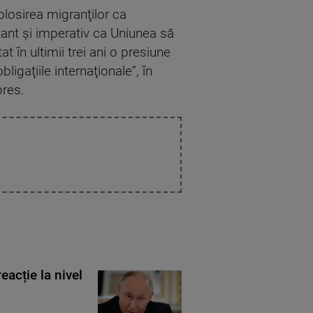
olosirea migranţilor ca
tant şi imperativ ca Uniunea să
at în ultimii trei ani o presiune
ligaţiile internaţionale”, în
pres.
eacție la nivel