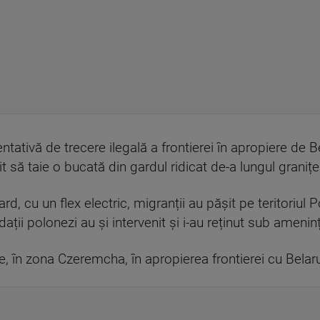
ntativă de trecere ilegală a frontierei în apropiere de 
t să taie o bucată din gardul ridicat de-a lungul granițe
d, cu un flex electric, migranții au pășit pe teritoriul 
ații polonezi au și intervenit și i-au reținut sub ameni
, în zona Czeremcha, în apropierea frontierei cu Belaru