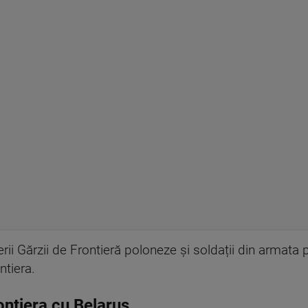
țerii Gărzii de Frontieră poloneze și soldații din armat
ntiera.
rontiera cu Belarus