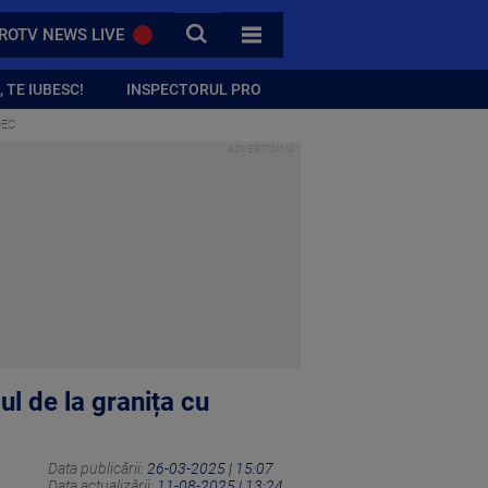
CAUTA
ROTV NEWS LIVE
TOATE CATEGORIILE
 TE IUBESC!
INSPECTORUL PRO
DEO
l de la granița cu
Data publicării:
26-03-2025 | 15:07
Data actualizării:
11-08-2025 | 13:24