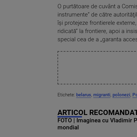
O purtătoare de cuvânt a Comisie
instrumente” de către autorităţ
îşi protejeze frontierele externe,
ridicată” la frontiere, apoi a in
special cea de a „garanta acces
Etichete:
belarus
,
migranti
,
polonezi
,
Po
ARTICOL RECOMANDAT
FOTO | Imaginea cu Vladimir Put
mondial