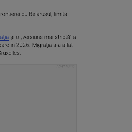
ontierei cu Belarusul, limita
aţia
şi o „versiune mai strictă” a
oare în 2026. Migraţia s-a aflat
Bruxelles.