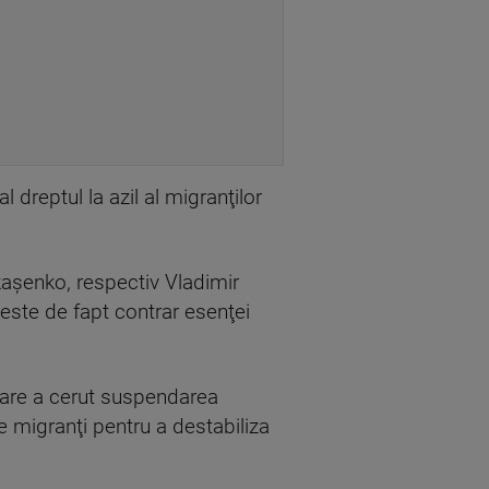
reptul la azil al migranţilor
ukaşenko, respectiv Vladimir
l este de fapt contrar esenţei
care a cerut suspendarea
de migranţi pentru a destabiliza