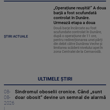
„Operațiune reușită!” A doua
barjă a fost scufundată
controlat în Dunăre.
Urmează etapa a doua
Două barje încărcate au fost
scufundate controlat în Dunăre,
după o operațiune de 11 ore,
ȘTIRI ACTUALE
pentru redirecționarea unei părți
din debit către Dunărea Veche și
limitarea scăderii nivelului apei în
zona Centralei de la Cernavodă.
ULTIMELE ȘTIRI
08-
Sindromul oboselii cronice. Când „sunt
08-
doar obosit” devine un semnal de alarmă
2026
|