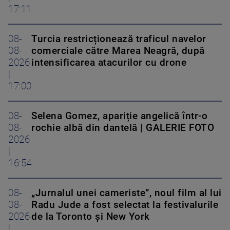
17:11
08-
Turcia restricționează traficul navelor
08-
comerciale către Marea Neagră, după
2026
intensificarea atacurilor cu drone
|
17:00
08-
Selena Gomez, apariție angelică într-o
08-
rochie albă din dantelă | GALERIE FOTO
2026
|
16:54
08-
„Jurnalul unei cameriste”, noul film al lui
08-
Radu Jude a fost selectat la festivalurile
2026
de la Toronto și New York
|