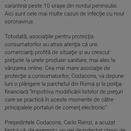
carantină peste 10 oraşe din nordul peninsulei.
Aici sunt cele mai multe cazuri de infecţie cu noul
coronavirus.
Totodată, asociaţiile pentru protecţia
consumatorilor au atras atenţia că unii
comercianţi profită de situaţie şi au crescut
preţurile la unele produse sanitare, mai ales la
vânzarea online. Cea mai mare asociaţie de
protecţie a consumatorilor, Codacons, va depune
luni o plângere la parchetul din Roma şi la poliţia
financiară ''împotriva modificării listelor de preţuri
care se practică în aceste momente de către
principalele portaluri de comerţ electronic''.
Preşedintele Codacons, Carlo Rienzi, a acuzat
faptul că, de exemplu, un gel dezinfectat clasic de