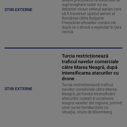
MApN precizează că sistemele de
supraveghere radar nu au
detectat niciun vehicul aerian care
STIRI EXTERNE
să fi traversat spațiul aerian al
României către Bulgaria.
Precizările oficialilor români vin
după ce o dronă a explodat în țara
vecină.
Turcia restricționează
traficul navelor comerciale
către Marea Neagră, după
intensificarea atacurilor cu
drone
Turcia restricționează traficul
STIRI EXTERNE
navelor comerciale către Marea
Neagră, pe fondul intensificării
atacurilor rusești și ucrainene
asupra vaselor din regiune, potrivit
unor surse familiarizate cu
situația, citate de Bloomberg.