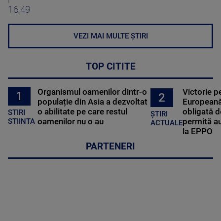
16:49
VEZI MAI MULTE ȘTIRI
TOP CITITE
Organismul oamenilor dintr-o
Victorie p
1
2
populație din Asia a dezvoltat
Europeană
o abilitate pe care restul
obligată d
STIRI
ȘTIRI
oamenilor nu o au
permită au
STIINTA
ACTUALE
la EPPO
PARTENERI