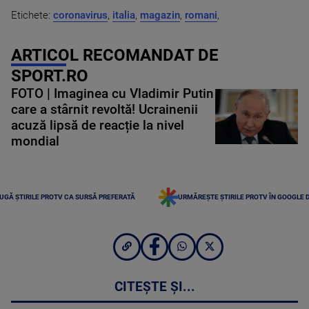
Etichete:
coronavirus
,
italia
,
magazin
,
romani
,
ARTICOL RECOMANDAT DE
SPORT.RO
FOTO | Imaginea cu Vladimir Putin
care a stârnit revoltă! Ucrainenii
acuză lipsă de reacție la nivel
mondial
UGĂ ȘTIRILE PROTV CA SURSĂ PREFERATĂ
URMĂREȘTE ȘTIRILE PROTV ÎN GOOGLE 
CITEȘTE ȘI...