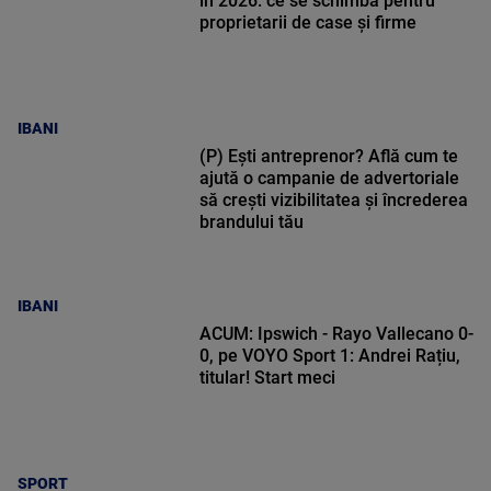
în 2026: ce se schimbă pentru
proprietarii de case și firme
IBANI
(P) Ești antreprenor? Află cum te
ajută o campanie de advertoriale
să crești vizibilitatea și încrederea
brandului tău
IBANI
ACUM: Ipswich - Rayo Vallecano 0-
0, pe VOYO Sport 1: Andrei Rațiu,
titular! Start meci
SPORT