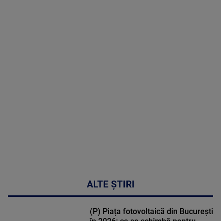
08 August
2026
MAI
MULTE
DETALII
02:32:45
ALTE ȘTIRI
(P) Piața fotovoltaică din București