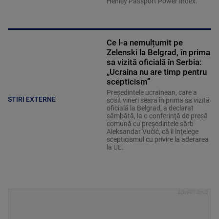
Henley Passport Power Index.
Ce l-a nemulțumit pe
Zelenski la Belgrad, în prima
sa vizită oficială în Serbia:
„Ucraina nu are timp pentru
scepticism”
Preşedintele ucrainean, care a
STIRI EXTERNE
sosit vineri seara în prima sa vizită
oficială la Belgrad, a declarat
sâmbătă, la o conferinţă de presă
comună cu preşedintele sârb
Aleksandar Vučić, că îi înţelege
scepticismul cu privire la aderarea
la UE.