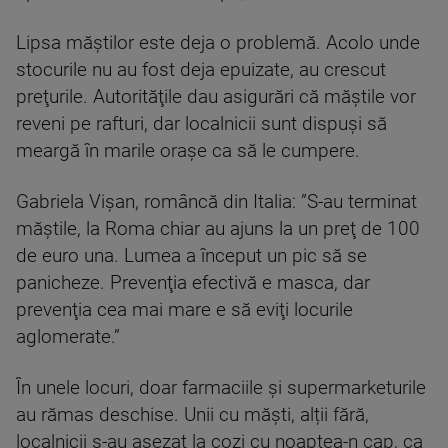
Lipsa măştilor este deja o problemă. Acolo unde
stocurile nu au fost deja epuizate, au crescut
preţurile. Autorităţile dau asigurări că măştile vor
reveni pe rafturi, dar localnicii sunt dispuşi să
meargă în marile oraşe ca să le cumpere.
Gabriela Vișan, româncă din Italia: ”S-au terminat
măştile, la Roma chiar au ajuns la un preţ de 100
de euro una. Lumea a început un pic să se
panicheze. Prevenţia efectivă e masca, dar
prevenţia cea mai mare e să eviţi locurile
aglomerate.”
În unele locuri, doar farmaciile şi supermarketurile
au rămas deschise. Unii cu măști, alții fără,
localnicii s-au aşezat la cozi cu noaptea-n cap, ca