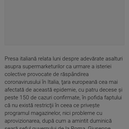
Presa italiană relata luni despre adevărate asalturi
asupra supermarketurilor ca urmare a isteriei
colective provocate de răspândirea
coronavirusului în Italia, ţara europeană cea mai
afectată de această epidemie, cu patru decese şi
peste 150 de cazuri confirmate, în pofida faptului
că nu există restricţii în ceea ce priveşte
programul magazinelor, nici probleme cu
aprovizionarea, după cum a amintit duminică
seară şeful guvernului de la Roma, Giuseppe