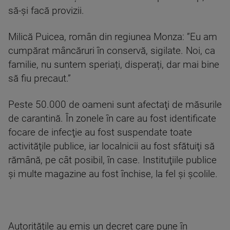
să-şi facă provizii.
Milică Puicea, român din regiunea Monza: ”Eu am
cumpărat mâncăruri în conservă, sigilate. Noi, ca
familie, nu suntem speriați, disperați, dar mai bine
să fiu precaut.”
Peste 50.000 de oameni sunt afectaţi de măsurile
de carantină. În zonele în care au fost identificate
focare de infecţie au fost suspendate toate
activităţile publice, iar localnicii au fost sfătuiţi să
rămână, pe cât posibil, în case. Instituţiile publice
şi multe magazine au fost închise, la fel şi şcolile.
Autorităţile au emis un decret care pune în