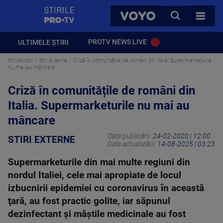
StirilePROTV
CAUTA
VOYO
TOATE 
PROTV NEWS LIVE
ULTIMELE ȘTIRI
Stirileprotv
Stiri externe
Criză în comunitățile de români din Italia. Supermarketurile
nu mai au mâncare
Criză în comunitățile de români din
Italia. Supermarketurile nu mai au
mâncare
Data publicării:
24-02-2020 | 12:00
STIRI EXTERNE
Data actualizării:
14-08-2025 | 03:23
Supermarketurile din mai multe regiuni din
nordul Italiei, cele mai apropiate de locul
izbucnirii epidemiei cu coronavirus în această
ţară, au fost practic golite, iar săpunul
dezinfectant şi măştile medicinale au fost