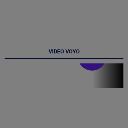
VIDEO VOYO
Stirile PRO TV
Stirile PRO
TV # 07.00 -