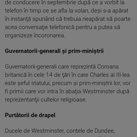
de conducere în septembrie după ce a vorbit la
telefon în timp ce se afla la volan, deşi s-a apărat
în instanţă spunând că trebuia neapărat să poarte
acea conversaţie telefonică pentru a putea să
organizeze încoronarea.
Guvernatorii-generali şi prim-miniştrii
Guvernatorii-generali care reprezintă Coroana
britanică în cele 14 de ţări în care Charles al III-lea
este şeful statului, precum şi prim-miniştrii lor, vor
fi primii care vor intra în abaţia Westminster după
reprezentanţii cultelor religioase.
Purtătorii de drapel
Ducele de Westminster, contele de Dundee,