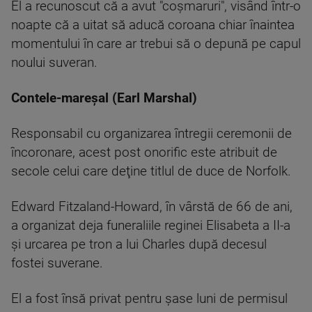
El a recunoscut că a avut "coşmaruri", visând într-o
noapte că a uitat să aducă coroana chiar înaintea
momentului în care ar trebui să o depună pe capul
noului suveran.
Contele-mareşal (Earl Marshal)
Responsabil cu organizarea întregii ceremonii de
încoronare, acest post onorific este atribuit de
secole celui care deţine titlul de duce de Norfolk.
Edward Fitzaland-Howard, în vârstă de 66 de ani,
a organizat deja funeraliile reginei Elisabeta a II-a
şi urcarea pe tron a lui Charles după decesul
fostei suverane.
El a fost însă privat pentru şase luni de permisul