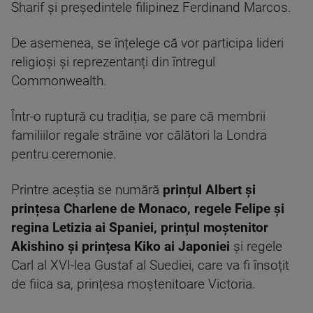
Sharif și președintele filipinez Ferdinand Marcos.
De asemenea, se înțelege că vor participa lideri
religioși și reprezentanți din întregul
Commonwealth.
Într-o ruptură cu tradiția, se pare că membrii
familiilor regale străine vor călători la Londra
pentru ceremonie.
Printre aceștia se numără
prințul Albert și
prințesa Charlene de Monaco, regele Felipe și
regina Letizia ai Spaniei, prințul moștenitor
Akishino și prințesa Kiko ai Japoniei
și regele
Carl al XVI-lea Gustaf al Suediei, care va fi însoțit
de fiica sa, prințesa moștenitoare Victoria.