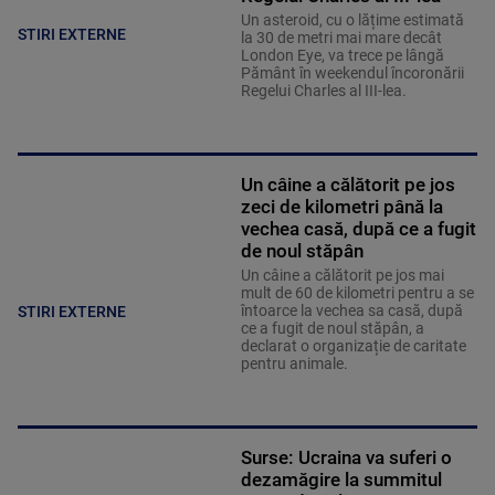
Un asteroid, cu o lățime estimată
STIRI EXTERNE
la 30 de metri mai mare decât
London Eye, va trece pe lângă
Pământ în weekendul încoronării
Regelui Charles al III-lea.
Un câine a călătorit pe jos
zeci de kilometri până la
vechea casă, după ce a fugit
de noul stăpân
Un câine a călătorit pe jos mai
mult de 60 de kilometri pentru a se
întoarce la vechea sa casă, după
STIRI EXTERNE
ce a fugit de noul stăpân, a
declarat o organizație de caritate
pentru animale.
Surse: Ucraina va suferi o
dezamăgire la summitul