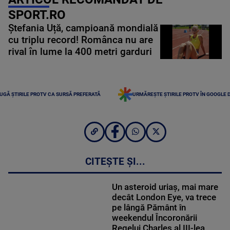
SPORT.RO
Ștefania Uță, campioană mondială
cu triplu record! Românca nu are
rival în lume la 400 metri garduri
UGĂ ȘTIRILE PROTV CA SURSĂ PREFERATĂ
URMĂREȘTE ȘTIRILE PROTV ÎN GOOGLE 
CITEȘTE ȘI...
Un asteroid uriaș, mai mare
decât London Eye, va trece
pe lângă Pământ în
weekendul Încoronării
Regelui Charles al III-lea