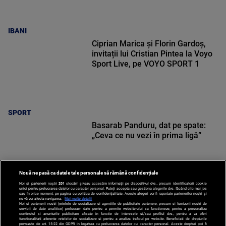
IBANI
Ciprian Marica și Florin Gardoș,
invitații lui Cristian Pintea la Voyo
Sport Live, pe VOYO SPORT 1
SPORT
Basarab Panduru, dat pe spate:
„Ceva ce nu vezi în prima ligă”
Nouă ne pasă ca datele tale personale să rămână confidențiale
Noi și partenerii noștri
201
stocăm și/sau accesăm informații pe dispozitivul dvs., precum identificatorii cookie
unici pentru prelucrarea datelor cu caracter personal. Puteți accepta sau gestiona alegerile dvs. făcând clic mai jos
SPORT
sau în orice moment, pe pagina cu politica de confidențialitate. Aceste alegeri vor fi raportate partenerilor noștri și
nu vă vor afecta navigarea.
Mai multe detalii
Noi si partenerii nostri (retelele de socializare si agentiile de publicitate partenere, precum si furnizorii nostri de
servicii de date analitice) prelucram date pentru a permite website-ului sa functioneze, pentru a personaliza
continutul si anunturile publicitare afisate in functie de interesele si/sau profilul dvs., pentru a va oferi
functionalitati aferente retelelor de socializare si pentru a analiza traficul pe website. Beneficiati de drepturile
prevazute de art. 15-22 din GDPR in legatura cu prelucrarea datelor cu caracter personal. Aceste drepturi pot fi