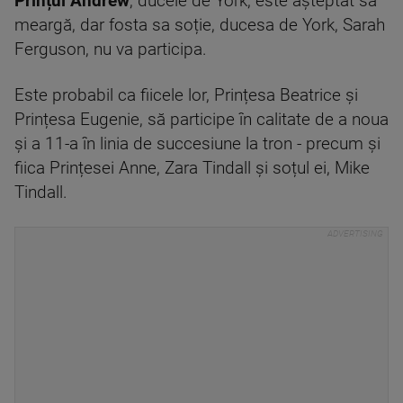
Prințul Andrew
, ducele de York, este așteptat să
meargă, dar fosta sa soție, ducesa de York, Sarah
Ferguson, nu va participa.
Este probabil ca fiicele lor, Prințesa Beatrice și
Prințesa Eugenie, să participe în calitate de a noua
și a 11-a în linia de succesiune la tron - precum și
fiica Prințesei Anne, Zara Tindall și soțul ei, Mike
Tindall.