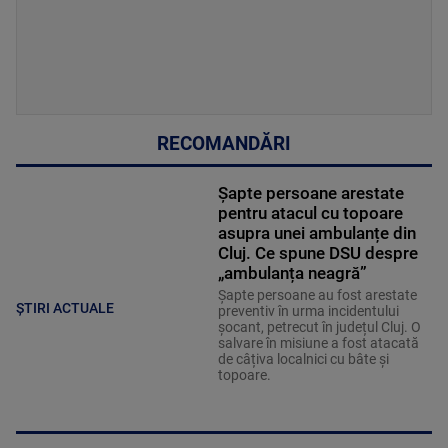
RECOMANDĂRI
Șapte persoane arestate
pentru atacul cu topoare
asupra unei ambulanțe din
Cluj. Ce spune DSU despre
„ambulanța neagră”
Șapte persoane au fost arestate
ȘTIRI ACTUALE
preventiv în urma incidentului
șocant, petrecut în județul Cluj. O
salvare în misiune a fost atacată
de câțiva localnici cu bâte și
topoare.