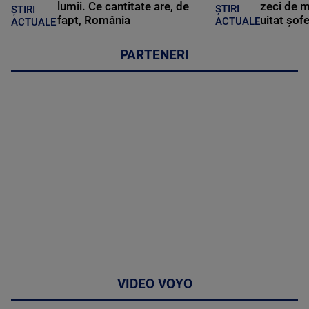
lumii. Ce cantitate are, de
zeci de m
ȘTIRI
ȘTIRI
fapt, România
uitat șof
ACTUALE
ACTUALE
PARTENERI
VIDEO VOYO