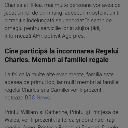
Charles al III-lea, mai multe persoane vor avea de
jucat un rol de prim rang, adeseori moştenit dintr-
o tradiţie îndelungată sau acordat în semn de
omagiu pentru serviciile lor în slujba ţării,
informează AFP, potrivit Agerpres.
Cine participă la încoronarea Regelui
Charles. Membri ai familiei regale
La fel ca la multe alte evenimente, familia este
adesea pe primul loc, iar mulți membri ai familiei
regelui Charles și a Camillei vor fi prezenți,
notează
BBC News
.
Prințul William și Catherine, Prințul și Prințesa de
Wales, vor fi prezenți, la fel ca și doi dintre frații
regelui, Anne, Prințesa Regală și Edward, Ducele