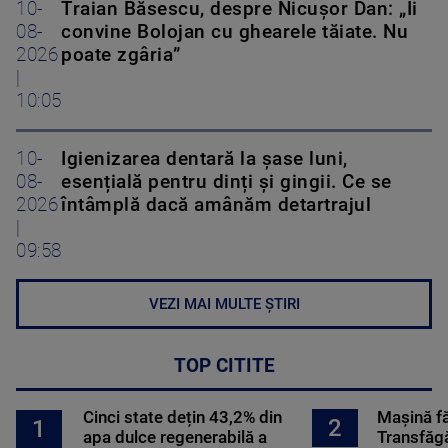
10-
Traian Băsescu, despre Nicușor Dan: „Îi
08-
convine Bolojan cu ghearele tăiate. Nu
2026
poate zgâria”
|
10:05
10-
Igienizarea dentară la șase luni,
08-
esențială pentru dinți și gingii. Ce se
2026
întâmplă dacă amânăm detartrajul
|
09:58
VEZI MAI MULTE ȘTIRI
TOP CITITE
Cinci state dețin 43,2% din
Mașină f
2
1
apa dulce regenerabilă a
Transfăgă