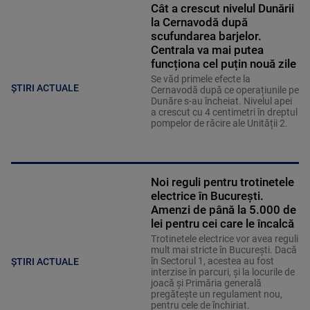
Cât a crescut nivelul Dunării
la Cernavodă după
scufundarea barjelor.
Centrala va mai putea
funcționa cel puțin nouă zile
Se văd primele efecte la
ȘTIRI ACTUALE
Cernavodă după ce operațiunile pe
Dunăre s-au încheiat. Nivelul apei
a crescut cu 4 centimetri în dreptul
pompelor de răcire ale Unității 2.
Noi reguli pentru trotinetele
electrice în București.
Amenzi de până la 5.000 de
lei pentru cei care le încalcă
Trotinetele electrice vor avea reguli
mult mai stricte în București. Dacă
în Sectorul 1, acestea au fost
ȘTIRI ACTUALE
interzise în parcuri, și la locurile de
joacă și Primăria generală
pregătește un regulament nou,
pentru cele de închiriat.