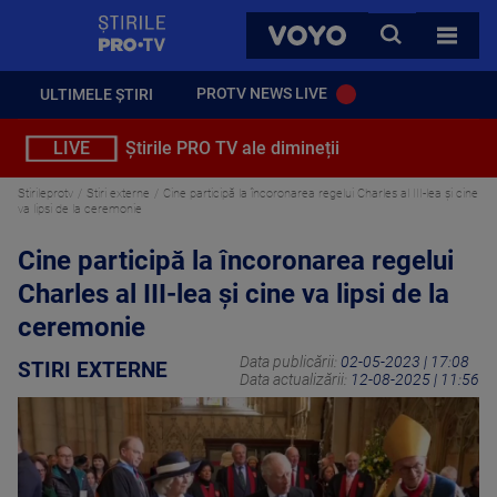
StirilePROTV
CAUTA
VOYO
TOATE 
PROTV NEWS LIVE
ULTIMELE ȘTIRI
LIVE
Știrile PRO TV ale dimineții
Stirileprotv
Stiri externe
Cine participă la încoronarea regelui Charles al III-lea și cine
va lipsi de la ceremonie
Cine participă la încoronarea regelui
Charles al III-lea și cine va lipsi de la
ceremonie
Data publicării:
02-05-2023 | 17:08
STIRI EXTERNE
Data actualizării:
12-08-2025 | 11:56