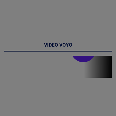
VIDEO VOYO
Stirile PRO TV
Stirile PRO
TV # 17.00 -