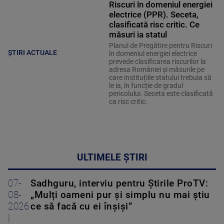
Riscuri în domeniul energiei
electrice (PPR). Seceta,
clasificată risc critic. Ce
măsuri ia statul
Planul de Pregătire pentru Riscuri
ȘTIRI ACTUALE
în domeniul energiei electrice
prevede clasificarea riscurilor la
adresa României și măsurile pe
care instituțiile statului trebuia să
le ia, în funcție de gradul
pericolului. Seceta este clasificată
ca risc critic.
ULTIMELE ȘTIRI
07-
Sadhguru, interviu pentru Știrile ProTV:
08-
„Mulți oameni pur și simplu nu mai știu
2026
ce să facă cu ei înșiși”
|