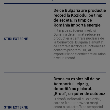
De ce Bulgaria are producție
record la Kozlodui pe timp
de secetă, în timp ce
România importă energie
În timp ce scăderea nivelului
Dunării a determinat reducerea
producției la centrala nucleară de
STIRI EXTERNE
la Cernavodă, Bulgaria a anunțat
că centrala Kozlodui funcționează
conform programului, iar
exporturile de electricitate au atins
niveluri-record.
Drona cu explozibil de pe
Aeroportul Leipzig,
doborâtă cu piciorul.
„Eroul”, un șofer de autobuz
O dronă încărcată cu explozibil,
care ar fi putut provoca marți
seara o catastrofă pe aeroportul
STIRI EXTERNE