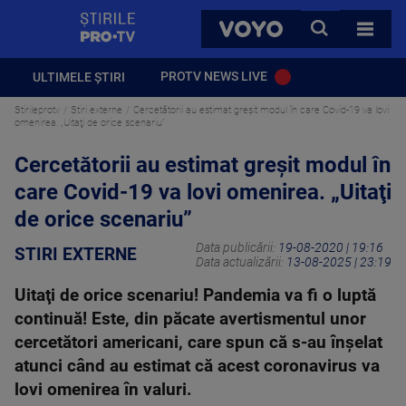
StirilePROTV
CAUTA
VOYO
TOATE 
PROTV NEWS LIVE
ULTIMELE ȘTIRI
Stirileprotv
Stiri externe
Cercetătorii au estimat greșit modul în care Covid-19 va lovi
omenirea. „Uitaţi de orice scenariu”
Cercetătorii au estimat greșit modul în
care Covid-19 va lovi omenirea. „Uitaţi
de orice scenariu”
Data publicării:
19-08-2020 | 19:16
STIRI EXTERNE
Data actualizării:
13-08-2025 | 23:19
Uitaţi de orice scenariu! Pandemia va fi o luptă
continuă! Este, din păcate avertismentul unor
cercetători americani, care spun că s-au înşelat
atunci când au estimat că acest coronavirus va
lovi omenirea în valuri.