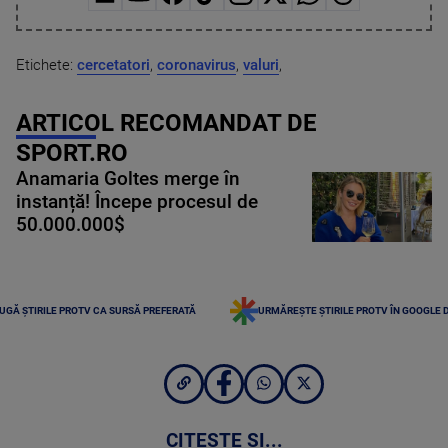
Etichete:
cercetatori
,
coronavirus
,
valuri
,
ARTICOL RECOMANDAT DE
SPORT.RO
Anamaria Goltes merge în
instanță! Începe procesul de
50.000.000$
UGĂ ȘTIRILE PROTV CA SURSĂ PREFERATĂ
URMĂREȘTE ȘTIRILE PROTV ÎN GOOGLE 
CITEȘTE ȘI...