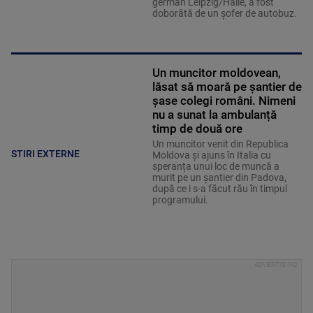
german Leipzig/Halle, a fost
doborâtă de un șofer de autobuz.
Un muncitor moldovean,
lăsat să moară pe șantier de
șase colegi români. Nimeni
nu a sunat la ambulanță
timp de două ore
Un muncitor venit din Republica
STIRI EXTERNE
Moldova și ajuns în Italia cu
speranța unui loc de muncă a
murit pe un șantier din Padova,
după ce i s-a făcut rău în timpul
programului.