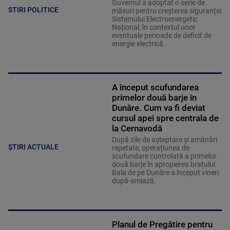
Guvernul a adoptat o serie de
STIRI POLITICE
măsuri pentru creșterea siguranței
Sistemului Electroenergetic
Național, în contextul unor
eventuale perioade de deficit de
energie electrică.
A început scufundarea
primelor două barje în
Dunăre. Cum va fi deviat
cursul apei spre centrala de
la Cernavodă
După zile de așteptare și amânări
ȘTIRI ACTUALE
repetate, operațiunea de
scufundare controlată a primelor
două barje în apropierea brațului
Bala de pe Dunăre a început vineri
după-amiază.
Planul de Pregătire pentru