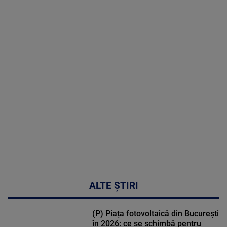
07 August
2026
MAI
MULTE
DETALII
50:51
ALTE ȘTIRI
(P) Piața fotovoltaică din București
în 2026: ce se schimbă pentru