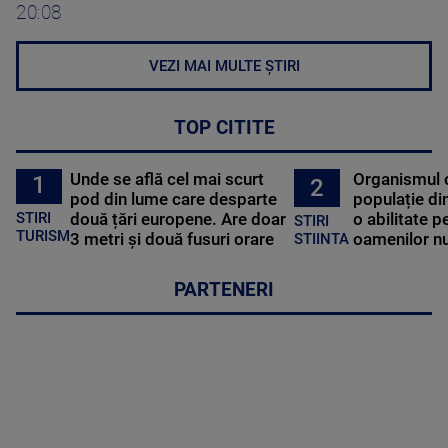
20:08
VEZI MAI MULTE ȘTIRI
TOP CITITE
Unde se află cel mai scurt
Organismul 
1
2
pod din lume care desparte
populație di
STIRI
două țări europene. Are doar
o abilitate p
STIRI
TURISM
3 metri și două fusuri orare
oamenilor nu
STIINTA
PARTENERI