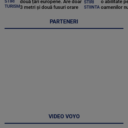
STIRI
două țări europene. Are doar
o abilitate p
STIRI
TURISM
3 metri și două fusuri orare
oamenilor nu
STIINTA
PARTENERI
VIDEO VOYO