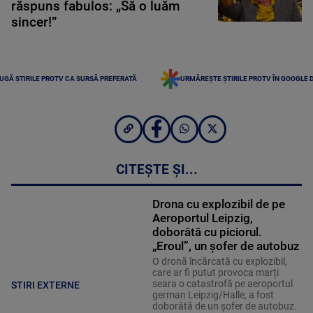
răspuns fabulos: „Să o luăm
sincer!”
UGĂ ȘTIRILE PROTV CA SURSĂ PREFERATĂ
URMĂREȘTE ȘTIRILE PROTV ÎN GOOGLE 
CITEȘTE ȘI...
Drona cu explozibil de pe
Aeroportul Leipzig,
doborâtă cu piciorul.
„Eroul”, un șofer de autobuz
O dronă încărcată cu explozibil,
care ar fi putut provoca marți
seara o catastrofă pe aeroportul
STIRI EXTERNE
german Leipzig/Halle, a fost
doborâtă de un șofer de autobuz.