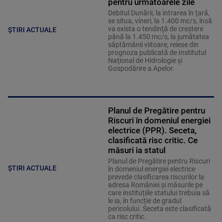
pentru următoarele zile
Debitul Dunării, la intrarea în ţară,
se situa, vineri, la 1.400 mc/s, însă
va exista o tendinţă de creştere
ȘTIRI ACTUALE
până la 1.450 mc/s, la jumătatea
săptămânii viitoare, reiese din
prognoza publicată de Institutul
Naţional de Hidrologie şi
Gospodărire a Apelor.
Planul de Pregătire pentru
Riscuri în domeniul energiei
electrice (PPR). Seceta,
clasificată risc critic. Ce
măsuri ia statul
Planul de Pregătire pentru Riscuri
ȘTIRI ACTUALE
în domeniul energiei electrice
prevede clasificarea riscurilor la
adresa României și măsurile pe
care instituțiile statului trebuia să
le ia, în funcție de gradul
pericolului. Seceta este clasificată
ca risc critic.