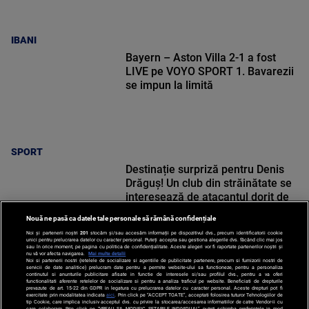
IBANI
Bayern – Aston Villa 2-1 a fost
LIVE pe VOYO SPORT 1. Bavarezii
se impun la limită
SPORT
Destinație surpriză pentru Denis
Drăguș! Un club din străinătate se
interesează de atacantul dorit de
Gigi Becali la FCSB
Nouă ne pasă ca datele tale personale să rămână confidențiale
Noi și partenerii noștri
201
stocăm și/sau accesăm informații pe dispozitivul dvs., precum identificatorii cookie
unici pentru prelucrarea datelor cu caracter personal. Puteți accepta sau gestiona alegerile dvs. făcând clic mai jos
sau în orice moment, pe pagina cu politica de confidențialitate. Aceste alegeri vor fi raportate partenerilor noștri și
nu vă vor afecta navigarea.
Mai multe detalii
Noi si partenerii nostri (retelele de socializare si agentiile de publicitate partenere, precum si furnizorii nostri de
SPORT
servicii de date analitice) prelucram date pentru a permite website-ului sa functioneze, pentru a personaliza
continutul si anunturile publicitare afisate in functie de interesele si/sau profilul dvs., pentru a va oferi
functionalitati aferente retelelor de socializare si pentru a analiza traficul pe website. Beneficiati de drepturile
prevazute de art. 15-22 din GDPR in legatura cu prelucrarea datelor cu caracter personal. Aceste drepturi pot fi
exercitate prin modalitatea indicata
aici
. Prin click pe “ACCEPT TOATE”, acceptati folosirea tuturor Tehnologiilor de
tip Cookie, care implica inclusiv acceptul dvs. cu privire la stocarea/accesarea informatiilor de catre Vendor-ii cu
care colaboram. Prin click pe “VREAU SA MODIFIC SETARILE INDIVIDUAL” puteti schimba preferintele in mod