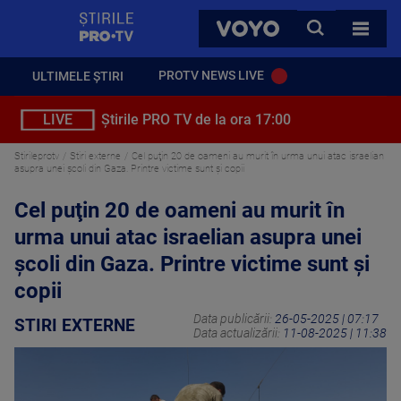
StirilePROTV
CAUTA
VOYO
TOATE 
PROTV NEWS LIVE
ULTIMELE ȘTIRI
LIVE
Știrile PRO TV de la ora 17:00
Stirileprotv
Stiri externe
Cel puţin 20 de oameni au murit în urma unui atac israelian
asupra unei şcoli din Gaza. Printre victime sunt și copii
Cel puţin 20 de oameni au murit în
urma unui atac israelian asupra unei
şcoli din Gaza. Printre victime sunt și
copii
Data publicării:
26-05-2025 | 07:17
STIRI EXTERNE
Data actualizării:
11-08-2025 | 11:38