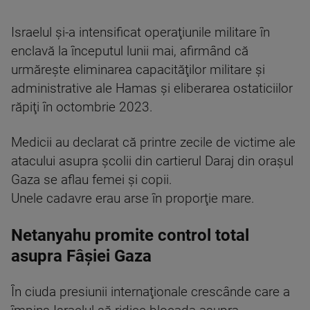
Israelul şi-a intensificat operaţiunile militare în
enclavă la începutul lunii mai, afirmând că
urmăreşte eliminarea capacităţilor militare şi
administrative ale Hamas şi eliberarea ostaticiilor
răpiţi în octombrie 2023.
Medicii au declarat că printre zecile de victime ale
atacului asupra şcolii din cartierul Daraj din oraşul
Gaza se aflau femei şi copii.
Unele cadavre erau arse în proporţie mare.
Netanyahu promite control total
asupra Fâșiei Gaza
În ciuda presiunii internaţionale crescânde care a