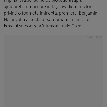
împins Israelul să ridice blocada asupra
ajutoarelor umanitare în faţa avertismentelor
privind o foamete iminentă, premierul Benjamin
Netanyahu a declarat săptămâna trecută că
Israelul va controla întreaga Fâşie Gaza.