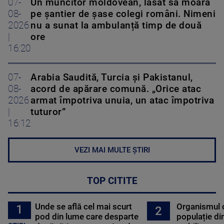
07-
Un muncitor moldovean, lăsat să moară
08-
pe șantier de șase colegi români. Nimeni
2026
nu a sunat la ambulanță timp de două
|
ore
16:20
07-
Arabia Saudită, Turcia și Pakistanul,
08-
acord de apărare comună. „Orice atac
2026
armat împotriva unuia, un atac împotriva
|
tuturor”
16:12
VEZI MAI MULTE ȘTIRI
TOP CITITE
Unde se află cel mai scurt
Organismul 
1
2
pod din lume care desparte
populație di