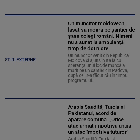
Un muncitor moldovean,
lăsat să moară pe șantier de
șase colegi români. Nimeni
nu a sunat la ambulanță
timp de două ore
Un muncitor venit din Republica
STIRI EXTERNE
Moldova și ajuns în Italia cu
speranța unui loc de muncă a
murit pe un șantier din Padova,
după ce i s-a făcut rău în timpul
programului.
Arabia Saudită, Turcia și
Pakistanul, acord de
apărare comună. „Orice
atac armat împotriva unuia,
un atac împotriva tuturor”
Arabia Saudită, Turcia și