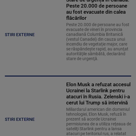
Peste 20.000 de persoane
au fost evacuate din calea
flăcărilor
Peste 20.000 de persoane au fost
evacuate de vineri în provincia
canadiană Columbia Britanică
STIRI EXTERNE
(vestul Canadei) din cauza unui
incendiu de vegetaţie major, care
se răspândeşte rapid, au anunţat
autorităţile sâmbătă, declarând
stare de urgenţă.
Elon Musk a refuzat accesul
Ucrainei la Starlink pentru
atacuri în Rusia. Zelenski i-a
cerut lui Trump să intervină
Miliardarul american din domeniul
tehnologiei, Elon Musk, refuză în
prezent să acorde Ucrainei
STIRI EXTERNE
permisiunea de a utiliza reţeaua de
sateliţi Starlink pentru a lansa
atacuri pe teritoriul rus, a relatat