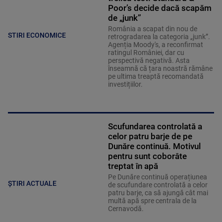
Poor’s decide dacă scapăm
de „junk”
România a scapat din nou de
STIRI ECONOMICE
retrogradarea la categoria „junk”.
Agenția Moody's, a reconfirmat
ratingul României, dar cu
perspectivă negativă. Asta
înseamnă că țara noastră rămâne
pe ultima treaptă recomandată
investițiilor.
Scufundarea controlată a
celor patru barje de pe
Dunăre continuă. Motivul
pentru sunt coborâte
treptat în apă
Pe Dunăre continuă operațiunea
ȘTIRI ACTUALE
de scufundare controlată a celor
patru barje, ca să ajungă cât mai
multă apă spre centrala de la
Cernavodă.