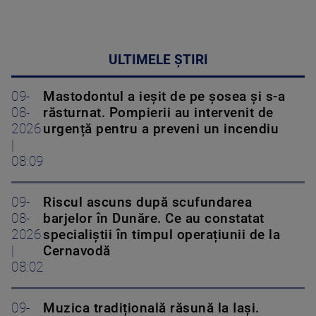
ULTIMELE ȘTIRI
09-
Mastodontul a ieșit de pe șosea și s-a
08-
răsturnat. Pompierii au intervenit de
2026
urgență pentru a preveni un incendiu
|
08:09
09-
Riscul ascuns după scufundarea
08-
barjelor în Dunăre. Ce au constatat
2026
specialiștii în timpul operațiunii de la
|
Cernavodă
08:02
09-
Muzica tradițională răsună la Iași.