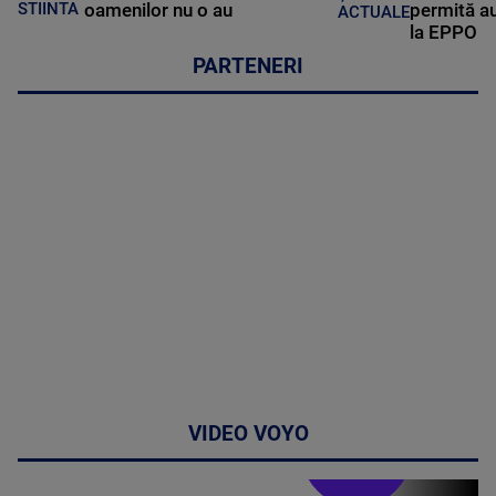
oamenilor nu o au
permită au
STIINTA
ACTUALE
la EPPO
PARTENERI
VIDEO VOYO