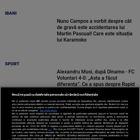
IBANI
Nuno Campos a vorbit despre cât
de gravă este accidentarea lui
Martin Pascual! Care este situația
lui Karamoko
SPORT
Alexandru Musi, după Dinamo - FC
Voluntari 4-0: „Asta a făcut
diferența”. Ce a spus despre Rapid
Nouă ne pasă ca datele tale personale să rămână confidențiale
Noi și partenerii noștri
201
stocăm și/sau accesăm informații pe dispozitivul dvs., precum identificatorii cookie
unici pentru prelucrarea datelor cu caracter personal. Puteți accepta sau gestiona alegerile dvs. făcând clic mai jos
sau în orice moment, pe pagina cu politica de confidențialitate. Aceste alegeri vor fi raportate partenerilor noștri și
nu vă vor afecta navigarea.
Mai multe detalii
SPORT
Noi si partenerii nostri (retelele de socializare si agentiile de publicitate partenere, precum si furnizorii nostri de
servicii de date analitice) prelucram date pentru a permite website-ului sa functioneze, pentru a personaliza
continutul si anunturile publicitare afisate in functie de interesele si/sau profilul dvs., pentru a va oferi
functionalitati aferente retelelor de socializare si pentru a analiza traficul pe website. Beneficiati de drepturile
prevazute de art. 15-22 din GDPR in legatura cu prelucrarea datelor cu caracter personal. Aceste drepturi pot fi
exercitate prin modalitatea indicata
aici
. Prin click pe “ACCEPT TOATE”, acceptati folosirea tuturor Tehnologiilor de
tip Cookie, care implica inclusiv acceptul dvs. cu privire la stocarea/accesarea informatiilor de catre Vendor-ii cu
care colaboram. Prin click pe “VREAU SA MODIFIC SETARILE INDIVIDUAL” puteti schimba preferintele in mod
individual, mai putin cele legate de cookie strict necesare pentru functionarea website-ului.