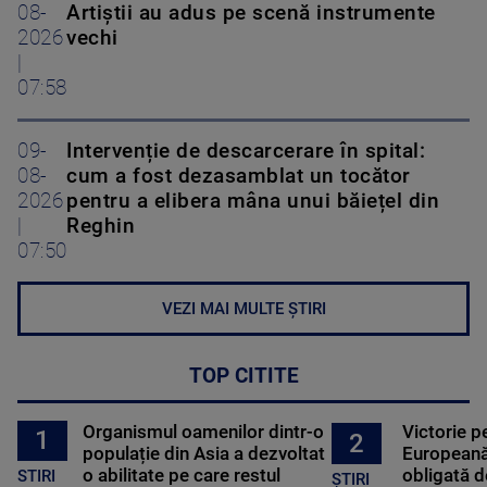
08-
Artiștii au adus pe scenă instrumente
2026
vechi
|
07:58
09-
Intervenție de descarcerare în spital:
08-
cum a fost dezasamblat un tocător
2026
pentru a elibera mâna unui băiețel din
|
Reghin
07:50
VEZI MAI MULTE ȘTIRI
TOP CITITE
Organismul oamenilor dintr-o
Victorie p
1
2
populație din Asia a dezvoltat
Europeană
o abilitate pe care restul
obligată d
STIRI
ȘTIRI