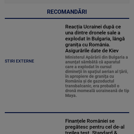
RECOMANDĂRI
Reacția Ucrainei după ce
una dintre dronele sale a
explodat în Bulgaria, lângă
granița cu România.
Asigurările date de Kiev
Ministerul Apărării din Bulgaria a
STIRI EXTERNE
anunţat sâmbătă că aparatul
care a explodat în cursul
dimineţii în spaţiul aerian al ţării,
în apropiere de graniţa cu
România şi de gazoductul
transbalcanic, era probabil o
dronă momeală ucraineană de tip
Maya.
Finanțele României se
pregătesc pentru cel de-al
treilea test. Standard &