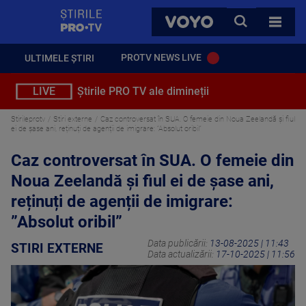
StirilePROTV
CAUTA
VOYO
TOATE 
PROTV NEWS LIVE
ULTIMELE ȘTIRI
LIVE
Știrile PRO TV ale dimineții
Stirileprotv
Stiri externe
Caz controversat în SUA. O femeie din Noua Zeelandă și fiul
ei de șase ani, reținuți de agenții de imigrare: ”Absolut oribil”
Caz controversat în SUA. O femeie din
Noua Zeelandă și fiul ei de șase ani,
reținuți de agenții de imigrare:
”Absolut oribil”
Data publicării:
13-08-2025 | 11:43
STIRI EXTERNE
Data actualizării:
17-10-2025 | 11:56