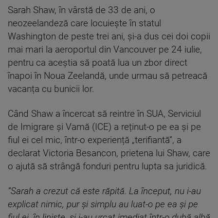
Sarah Shaw, în vârstă de 33 de ani, o
neozeelandeză care locuiește în statul
Washington de peste trei ani, și-a dus cei doi copii
mai mari la aeroportul din Vancouver pe 24 iulie,
pentru ca aceștia să poată lua un zbor direct
înapoi în Noua Zeelandă, unde urmau să petreacă
vacanța cu bunicii lor.
Când Shaw a încercat să reintre în SUA, Serviciul
de Imigrare și Vamă (ICE) a reținut-o pe ea și pe
fiul ei cel mic, într-o experiență „terifiantă”, a
declarat Victoria Besancon, prietena lui Shaw, care
o ajută să strângă fonduri pentru lupta sa juridică.
”Sarah a crezut că este răpită. La început, nu i-au
explicat nimic, pur și simplu au luat-o pe ea și pe
fiul ei, în liniște, și i-au urcat imediat într-o dubă albă