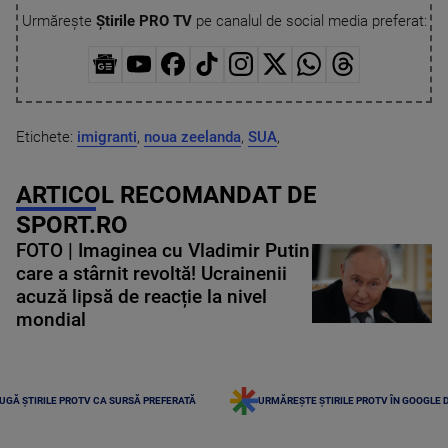
Urmărește
Știrile PRO TV
pe canalul de social media preferat:
Etichete:
imigranti
,
noua zeelanda
,
SUA
,
ARTICOL RECOMANDAT DE
SPORT.RO
FOTO | Imaginea cu Vladimir Putin
care a stârnit revoltă! Ucrainenii
acuză lipsă de reacție la nivel
mondial
UGĂ ȘTIRILE PROTV CA SURSĂ PREFERATĂ
URMĂREȘTE ȘTIRILE PROTV ÎN GOOGLE 