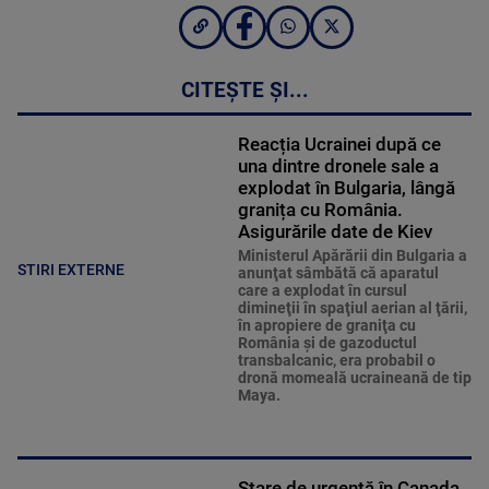
CITEȘTE ȘI...
Reacția Ucrainei după ce
una dintre dronele sale a
explodat în Bulgaria, lângă
granița cu România.
Asigurările date de Kiev
Ministerul Apărării din Bulgaria a
STIRI EXTERNE
anunţat sâmbătă că aparatul
care a explodat în cursul
dimineţii în spaţiul aerian al ţării,
în apropiere de graniţa cu
România şi de gazoductul
transbalcanic, era probabil o
dronă momeală ucraineană de tip
Maya.
Stare de urgență în Canada.