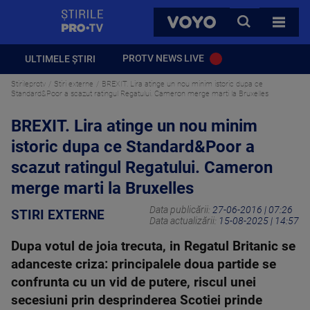
StirilePROTV
CAUTA
VOYO
TOATE 
PROTV NEWS LIVE
ULTIMELE ȘTIRI
Stirileprotv
Stiri externe
BREXIT. Lira atinge un nou minim istoric dupa ce
Standard&Poor a scazut ratingul Regatului. Cameron merge marti la Bruxelles
BREXIT. Lira atinge un nou minim
istoric dupa ce Standard&Poor a
scazut ratingul Regatului. Cameron
merge marti la Bruxelles
Data publicării:
27-06-2016 | 07:26
STIRI EXTERNE
Data actualizării:
15-08-2025 | 14:57
Dupa votul de joia trecuta, in Regatul Britanic se
adanceste criza: principalele doua partide se
confrunta cu un vid de putere, riscul unei
secesiuni prin desprinderea Scotiei prinde