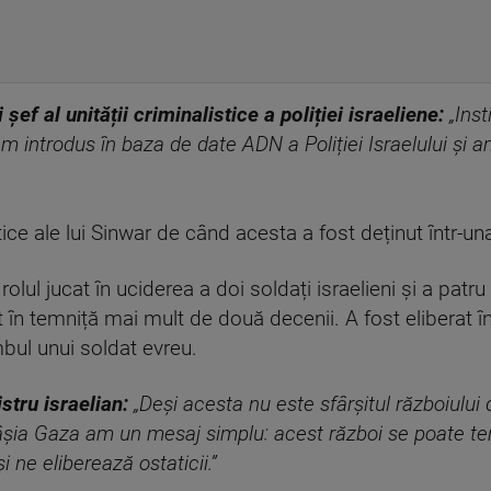
șef al unității criminalistice a poliției israeliene:
„Inst
m introdus în baza de date ADN a Poliției Israelului și am
ce ale lui Sinwar de când acesta a fost deținut într-una
rolul jucat în uciderea a doi soldați israelieni și a patru
t în temniță mai mult de două decenii. A fost eliberat î
mbul unui soldat evreu.
tru israelian:
„Deși acesta nu este sfârșitul războiului 
 Fâșia Gaza am un mesaj simplu: acest război se poate t
ne eliberează ostaticii.”