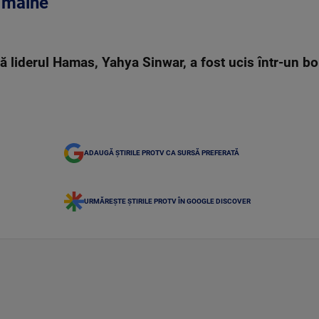
 mâine”
 că liderul Hamas, Yahya Sinwar, a fost ucis într-u
ADAUGĂ ȘTIRILE PROTV CA SURSĂ PREFERATĂ
URMĂREȘTE ȘTIRILE PROTV ÎN GOOGLE DISCOVER