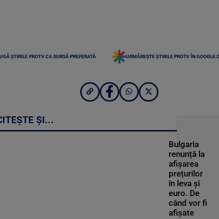
UGĂ ȘTIRILE PROTV CA SURSĂ PREFERATĂ
URMĂREȘTE ȘTIRILE PROTV ÎN GOOGLE 
CITEȘTE ȘI...
Bulgaria
renunță la
afișarea
prețurilor
în leva și
euro. De
când vor fi
afișate