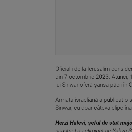
Oficialii de la Ierusalim conside
din 7 octombrie 2023. Atunci, 
lui Sinwar oferă șansa păcii în O
Armata israeliană a publicat o s
Sinwar, cu doar câteva clipe înai
Herzi Halevi, șeful de stat majo
noastre l-au eliminat pe Yahya S