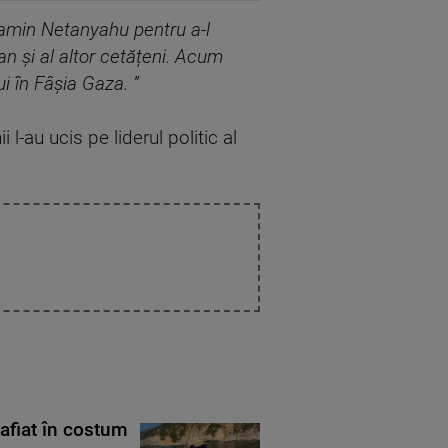
jamin Netanyahu pentru a-l
an și al altor cetățeni. Acum
i în Fâșia Gaza. ”
l-au ucis pe liderul politic al
rafiat în costum