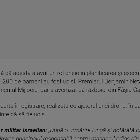
ră că acesta a avut un rol cheie în planificarea și execut
1.200 de oameni au fost uciși. Premierul Benjamin Ne
rientul Mijlociu, dar a avertizat că războiul din Fâșia G
curtă înregistrare, realizată cu ajutorul unei drone, în 
nte că să fie ucis.
r militar israelian:
„După o urmărire lungă și hotărâtă ca
inwar, principalul responsabil pentru masacrul odios di