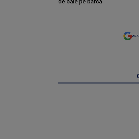
de baie pe barcă
ADA