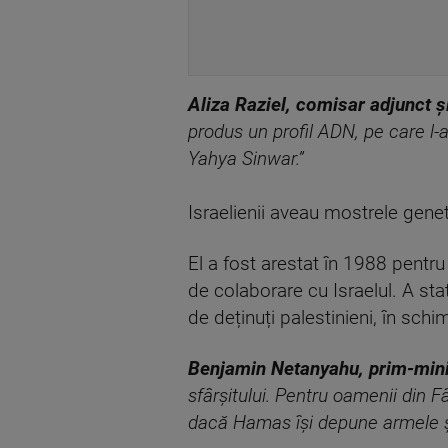
Aliza Raziel, comisar adjunct și 
produs un profil ADN, pe care l-a
Yahya Sinwar.”
Israelienii aveau mostrele geneti
El a fost arestat în 1988 pentru 
de colaborare cu Israelul. A sta
de deținuți palestinieni, în schi
Benjamin Netanyahu, prim-minis
sfârșitului. Pentru oamenii din
dacă Hamas își depune armele și 