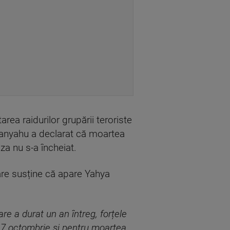
area raidurilor grupării teroriste
tanyahu a declarat că moartea
aza nu s-a încheiat.
care susține că apare Yahya
re a durat un an întreg, forțele
n 7 octombrie și pentru moartea