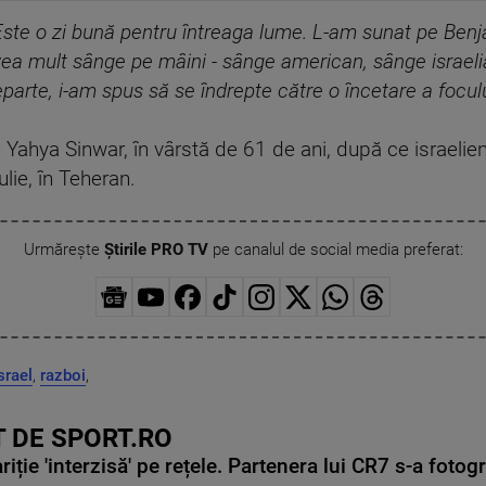
Este o zi bună pentru întreaga lume. L-am sunat pe Ben
 Avea mult sânge pe mâini - sânge american, sânge israeli
rte, i-am spus să se îndrepte către o încetare a foculu
hya Sinwar, în vârstă de 61 de ani, după ce israelienii 
iulie, în Teheran.
Urmărește
Știrile PRO TV
pe canalul de social media preferat:
srael
,
razboi
,
 DE SPORT.RO
ie 'interzisă' pe rețele. Partenera lui CR7 s-a fotog