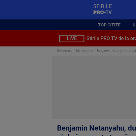
StirilePROTV
TOP CITITE
U
LIVE
Știrile PRO TV de la or
Stirileprotv
Stiri externe
Benjamin Netanyahu, după m
Benjamin Netanyahu, dup