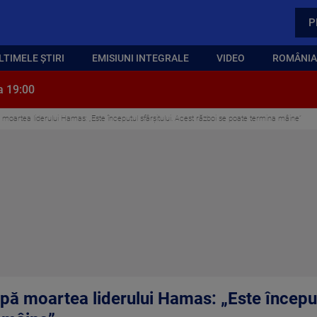
P
LTIMELE ȘTIRI
EMISIUNI INTEGRALE
VIDEO
ROMÂNIA,
a 19:00
oartea liderului Hamas: „Este începutul sfârșitului. Acest război se poate termina mâine”
ă moartea liderului Hamas: „Este începutu