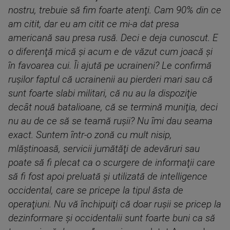
nostru, trebuie să fim foarte atenţi. Cam 90% din ce
am citit, dar eu am citit ce mi-a dat presa
americană sau presa rusă. Deci e deja cunoscut. E
o diferenţă mică şi acum e de văzut cum joacă şi
în favoarea cui. Îi ajută pe ucraineni? Le confirmă
ruşilor faptul că ucrainenii au pierderi mari sau că
sunt foarte slabi militari, că nu au la dispoziţie
decât nouă batalioane, că se termină muniţia, deci
nu au de ce să se teamă ruşii? Nu îmi dau seama
exact. Suntem într-o zonă cu mult nisip,
mlăştinoasă, servicii jumătăţi de adevăruri sau
poate să fi plecat ca o scurgere de informaţii care
să fi fost apoi preluată şi utilizată de intelligence
occidental, care se pricepe la tipul ăsta de
operaţiuni. Nu vă închipuiţi că doar ruşii se pricep la
dezinformare şi occidentalii sunt foarte buni ca să