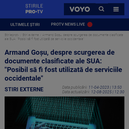
StirilePROTV
CAUTA
VOYO
TOATE 
PROTV NEWS LIVE
ULTIMELE ȘTIRI
Stirileprotv
Stiri externe
Armand Goşu, despre scurgerea de documente clasificate
ale SUA: "Posibil să fi fost utilizată de serviciile occidentale"
Armand Goşu, despre scurgerea de
documente clasificate ale SUA:
"Posibil să fi fost utilizată de serviciile
occidentale"
Data publicării:
11-04-2023 | 13:50
STIRI EXTERNE
Data actualizării:
12-08-2025 | 12:30