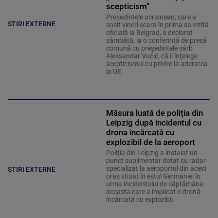
scepticism”
Preşedintele ucrainean, care a
STIRI EXTERNE
sosit vineri seara în prima sa vizită
oficială la Belgrad, a declarat
sâmbătă, la o conferinţă de presă
comună cu preşedintele sârb
Aleksandar Vučić, că îi înţelege
scepticismul cu privire la aderarea
la UE.
Măsura luată de poliția din
Leipzig după incidentul cu
drona încărcată cu
explozibil de la aeroport
Poliţia din Leipzig a instalat un
punct suplimentar dotat cu radar
specializat la aeroportul din acest
STIRI EXTERNE
oraş situat în estul Germaniei în
urma incidentului de săptămâna
aceasta care a implicat o dronă
încărcată cu explozibil.