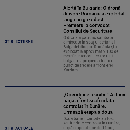
Alertă în Bulgaria: O dronă
dinspre România a explodat
lângă un gazoduct.
Premierul a convocat
Consiliul de Securitate
O dronă a pătruns sâmbătă
STIRI EXTERNE
dimineața în spațiul aerian al
Bulgariei dinspre România și a
explodat la aproximativ 100 de
metri în interiorul teritoriului
bulgar, în apropierea fostului
punct de trecere a frontierei
Kardam.
„Operațiune reușită!” A doua
barjă a fost scufundată
controlat în Dunăre.
Urmează etapa a doua
Două barje încărcate au fost
scufundate controlat în Dunăre,
după o operațiune de 11 ore,
ȘTIRI ACTUALE