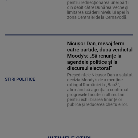
pentru redirecționarea unei părți
din debit către Dunărea Veche și
limitarea scăderii nivelului apei în
zona Centralei de la Cernavodă.
Nicușor Dan, mesaj ferm
către partide, după verdictul
Moody's: „Să renunțe la
agendele politice şi la
discursul electoral”
Președintele Nicușor Dan a salutat
STIRI POLITICE
decizia Moody’s de a menține
ratingul României la „Baa3”,
afirmând că agenția a confirmat
progresele făcute în ultimul an
pentru echilibrarea finanțelor
publice și reducerea cheltuielilor.