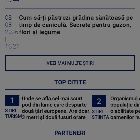
08-
Cum să-ți păstrezi grădina sănătoasă pe
08-
timp de caniculă. Secrete pentru gazon,
2026
flori și legume
|
15:27
VEZI MAI MULTE ȘTIRI
TOP CITITE
Unde se află cel mai scurt
Organismul 
1
2
pod din lume care desparte
populație di
STIRI
două țări europene. Are doar
o abilitate p
STIRI
TURISM
3 metri și două fusuri orare
oamenilor nu
STIINTA
PARTENERI