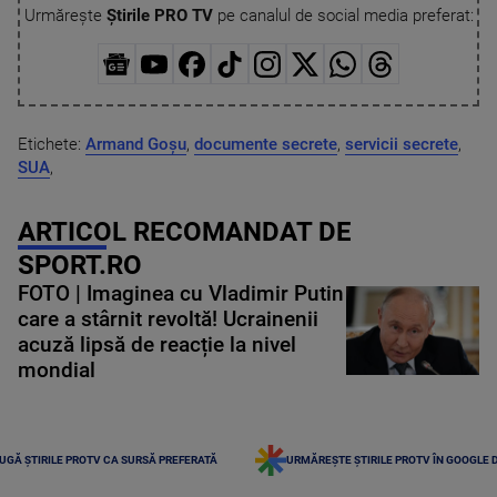
Urmărește
Știrile PRO TV
pe canalul de social media preferat:
Etichete:
Armand Goșu
,
documente secrete
,
servicii secrete
,
SUA
,
ARTICOL RECOMANDAT DE
SPORT.RO
FOTO | Imaginea cu Vladimir Putin
care a stârnit revoltă! Ucrainenii
acuză lipsă de reacție la nivel
mondial
UGĂ ȘTIRILE PROTV CA SURSĂ PREFERATĂ
URMĂREȘTE ȘTIRILE PROTV ÎN GOOGLE 