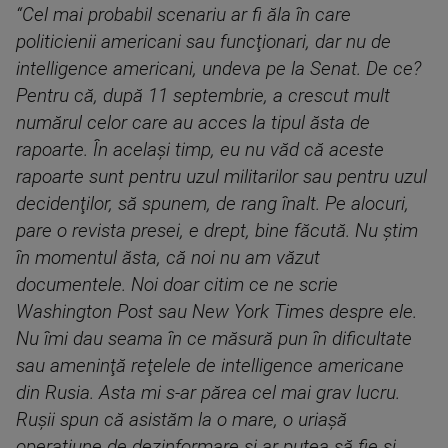
“Cel mai probabil scenariu ar fi ăla în care
politicienii americani sau funcţionari, dar nu de
intelligence americani, undeva pe la Senat. De ce?
Pentru că, după 11 septembrie, a crescut mult
numărul celor care au acces la tipul ăsta de
rapoarte. În acelaşi timp, eu nu văd că aceste
rapoarte sunt pentru uzul militarilor sau pentru uzul
decidenţilor, să spunem, de rang înalt. Pe alocuri,
pare o revista presei, e drept, bine făcută. Nu ştim
în momentul ăsta, că noi nu am văzut
documentele. Noi doar citim ce ne scrie
Washington Post sau New York Times despre ele.
Nu îmi dau seama în ce măsură pun în dificultate
sau ameninţă reţelele de intelligence americane
din Rusia. Asta mi s-ar părea cel mai grav lucru.
Ruşii spun că asistăm la o mare, o uriaşă
operaţiune de dezinformare şi ar putea să fie şi