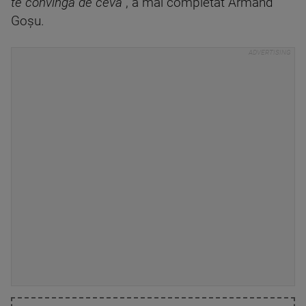
te convingă de ceva”
, a mai completat Armand
Goşu.