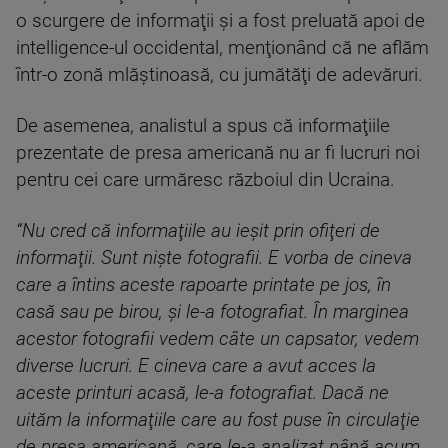
o scurgere de informaţii şi a fost preluată apoi de
intelligence-ul occidental, menţionând că ne aflăm
într-o zonă mlăştinoasă, cu jumătăţi de adevăruri.
De asemenea, analistul a spus că informaţiile
prezentate de presa americană nu ar fi lucruri noi
pentru cei care urmăresc războiul din Ucraina.
“Nu cred că informaţiile au ieşit prin ofiţeri de
informaţii. Sunt nişte fotografii. E vorba de cineva
care a întins aceste rapoarte printate pe jos, în
casă sau pe birou, şi le-a fotografiat. În marginea
acestor fotografii vedem câte un capsator, vedem
diverse lucruri. E cineva care a avut acces la
aceste printuri acasă, le-a fotografiat. Dacă ne
uităm la informaţiile care au fost puse în circulaţie
de presa americană, care le-a analizat până acum,