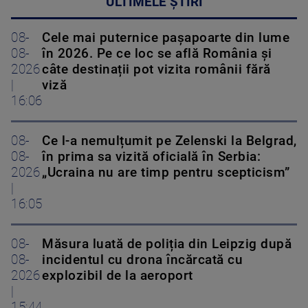
ULTIMELE ȘTIRI
08-
Cele mai puternice pașapoarte din lume
08-
în 2026. Pe ce loc se află România și
2026
câte destinații pot vizita românii fără
|
viză
16:06
08-
Ce l-a nemulțumit pe Zelenski la Belgrad,
08-
în prima sa vizită oficială în Serbia:
2026
„Ucraina nu are timp pentru scepticism”
|
16:05
08-
Măsura luată de poliția din Leipzig după
08-
incidentul cu drona încărcată cu
2026
explozibil de la aeroport
|
15:44