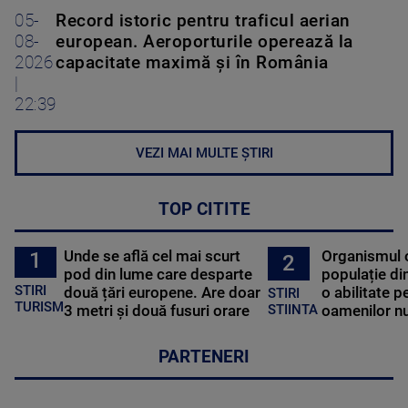
05-
Record istoric pentru traficul aerian
08-
european. Aeroporturile operează la
2026
capacitate maximă și în România
|
22:39
VEZI MAI MULTE ȘTIRI
TOP CITITE
Unde se află cel mai scurt
Organismul 
1
2
pod din lume care desparte
populație di
STIRI
două țări europene. Are doar
o abilitate p
STIRI
TURISM
3 metri și două fusuri orare
oamenilor nu
STIINTA
PARTENERI