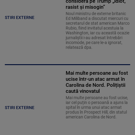
consideră pe Trump „idiot,
rasist și misogin”
Noul ministru de externe britanic
STIRI EXTERNE
Ed Miliband a discutat miercuri cu
secretarul de stat american Marco
Rubio, fiind invitatul acestuia la
Washington, iar cu această ocazie
jurnaliştii i-au adresat întrebări
incomode, pe care le-a ignorat,
relatează dpa.
Mai multe persoane au fost
ucise într-un atac armat în
Carolina de Nord. Polițiștii
caută vinovatul
Mai multe persoane au fost ucise,
iar cel puțin o persoană a ajuns la
spital în urma unui atac armat
STIRI EXTERNE
produs în Prospect Hill, din statul
american Carolina de Nord.