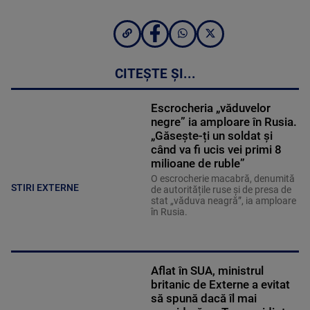
CITEȘTE ȘI...
Escrocheria „văduvelor
negre” ia amploare în Rusia.
„Găsește-ți un soldat și
când va fi ucis vei primi 8
milioane de ruble”
O escrocherie macabră, denumită
STIRI EXTERNE
de autoritățile ruse și de presa de
stat „văduva neagră”, ia amploare
în Rusia.
Aflat în SUA, ministrul
britanic de Externe a evitat
să spună dacă îl mai