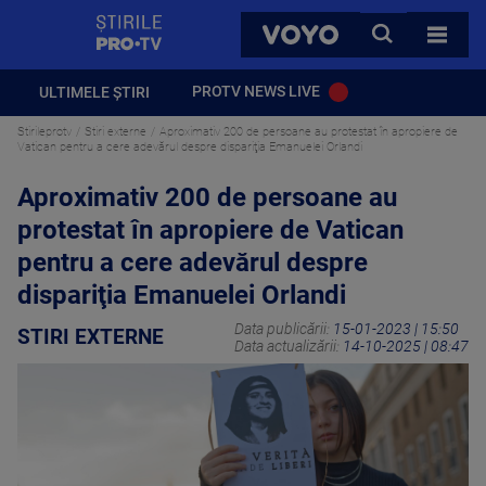
StirilePROTV
CAUTA
VOYO
TOATE 
PROTV NEWS LIVE
ULTIMELE ȘTIRI
Stirileprotv
Stiri externe
Aproximativ 200 de persoane au protestat în apropiere de
Vatican pentru a cere adevărul despre dispariţia Emanuelei Orlandi
Aproximativ 200 de persoane au
protestat în apropiere de Vatican
pentru a cere adevărul despre
dispariţia Emanuelei Orlandi
Data publicării:
15-01-2023 | 15:50
STIRI EXTERNE
Data actualizării:
14-10-2025 | 08:47