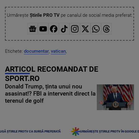
Urmărește
Știrile PRO TV
pe canalul de social media preferat:
Etichete:
documentar
,
vatican
,
ARTICOL RECOMANDAT DE
SPORT.RO
Donald Trump, ținta unui nou
asasinat!? FBI a intervenit direct la
terenul de golf
UGĂ ȘTIRILE PROTV CA SURSĂ PREFERATĂ
URMĂREȘTE ȘTIRILE PROTV ÎN GOOGLE 