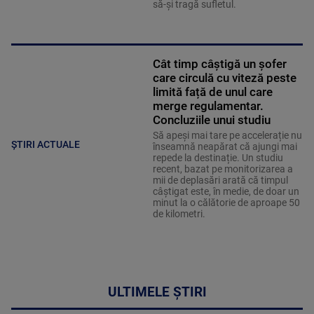
să-și tragă sufletul.
Cât timp câștigă un șofer
care circulă cu viteză peste
limită față de unul care
merge regulamentar.
Concluziile unui studiu
Să apeși mai tare pe accelerație nu
ȘTIRI ACTUALE
înseamnă neapărat că ajungi mai
repede la destinație. Un studiu
recent, bazat pe monitorizarea a
mii de deplasări arată că timpul
câștigat este, în medie, de doar un
minut la o călătorie de aproape 50
de kilometri.
ULTIMELE ȘTIRI