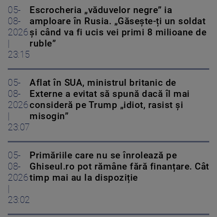
05-
Escrocheria „văduvelor negre” ia
08-
amploare în Rusia. „Găsește-ți un soldat
2026
și când va fi ucis vei primi 8 milioane de
|
ruble”
23:15
05-
Aflat în SUA, ministrul britanic de
08-
Externe a evitat să spună dacă îl mai
2026
consideră pe Trump „idiot, rasist și
|
misogin”
23:07
05-
Primăriile care nu se înrolează pe
08-
Ghiseul.ro pot rămâne fără finanțare. Cât
2026
timp mai au la dispoziție
|
23:02