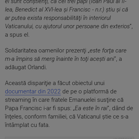
ei sunt conştienţi, că cei trei papi (Ioan Paul al II-
lea, Benedict al XVI-lea şi Francisc - n.r.) ştiu şi că
ar putea exista responsabilităţi în interiorul
Vaticanului, cu ajutorul unor persoane din exterios
”,
a spus el.
Solidaritatea oamenilor prezenţi „
este forţa care
m-a împins să merg înainte în toţi aceşti ani
”, a
adăugat Orlandi.
Această dispariţie a făcut obiectul unui
documentar din 2022
de pe o platformă de
streaming în care fratele Emanuelei susţine că
Papa Francisc i-ar fi spus: „
Ea este în rai
”, dând de
înţeles, conform familiei, că Vaticanul ştie ce s-a
întâmplat cu fata.