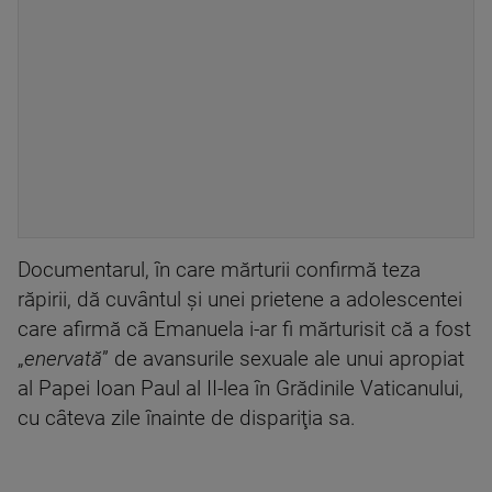
Documentarul, în care mărturii confirmă teza
răpirii, dă cuvântul şi unei prietene a adolescentei
care afirmă că Emanuela i-ar fi mărturisit că a fost
„
enervată
” de avansurile sexuale ale unui apropiat
al Papei Ioan Paul al II-lea în Grădinile Vaticanului,
cu câteva zile înainte de dispariţia sa.