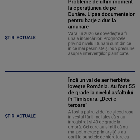
Probleme de ultim moment
la operațiunea de pe
Dunăre. Lipsa documentelor
pentru barje a dus la
amânare
Vara lui 2026 se dovedește a fi
ȘTIRI ACTUALE
una a încercărilor. Prognozele
privind nivelul Dunării sunt din ce
în ce mai pesimiste și pun presiune
asupra intervențiilor planificate.
Încă un val de aer fierbinte
lovește România. Au fost 55
de grade la nivelul asfaltului
în Timișoara. „Deci e
teroare”
A fost a patra zi de foc și cod roșu
ȘTIRI ACTUALE
în vestul țării, mai ales că s-au
înregistrat și 40 de grade la
umbră. Cei care au simțit că nu
mai pot merge prin arșiță s-au
oprit la punctele de hidratare ca