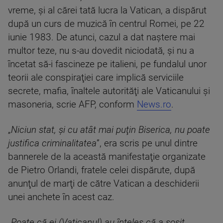
vreme, şi al cărei tată lucra la Vatican, a dispărut
după un curs de muzică în centrul Romei, pe 22
iunie 1983. De atunci, cazul a dat naştere mai
multor teze, nu s-au dovedit niciodată, şi nu a
încetat să-i fascineze pe italieni, pe fundalul unor
teorii ale conspiraţiei care implică serviciile
secrete, mafia, înaltele autorităţi ale Vaticanului şi
masoneria, scrie AFP, conform
News.ro
.
„
Niciun stat, şi cu atât mai puţin Biserica, nu poate
justifica criminalitatea
”, era scris pe unul dintre
bannerele de la această manifestaţie organizate
de Pietro Orlandi, fratele celei dispărute, după
anunţul de marţi de către Vatican a deschiderii
unei anchete în acest caz.
„
Poate că ei (Vaticanul) au înţeles că a sosit