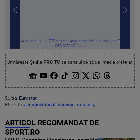
Aflat la summitul NATO din Ankara, președintele Nicușor Dan a
Cu c
declarat că nu ...
Urmărește
Știrile PRO TV
pe canalul de social media preferat:
Sursa:
Eurostat
Etichete:
aer conditionat
,
consum
,
romania
,
ARTICOL RECOMANDAT DE
SPORT.RO