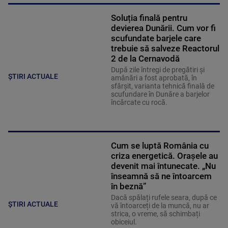
Soluția finală pentru
devierea Dunării. Cum vor fi
scufundate barjele care
trebuie să salveze Reactorul
2 de la Cernavodă
După zile întregi de pregătiri și
ȘTIRI ACTUALE
amânări a fost aprobată, în
sfârșit, varianta tehnică finală de
scufundare în Dunăre a barjelor
încărcate cu rocă.
Cum se luptă România cu
criza energetică. Orașele au
devenit mai întunecate. „Nu
înseamnă să ne întoarcem
în beznă”
Dacă spălați rufele seara, după ce
ȘTIRI ACTUALE
vă întoarceți de la muncă, nu ar
strica, o vreme, să schimbați
obiceiul.