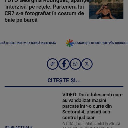
FOTO Georgina Rodriguez, apariție
'interzisă' pe rețele. Partenera lui
CR7 s-a fotografiat în costum de
baie pe barcă
UGĂ ȘTIRILE PROTV CA SURSĂ PREFERATĂ
URMĂREȘTE ȘTIRILE PROTV ÎN GOOGLE 
CITEȘTE ȘI...
VIDEO. Doi adolescenți care
au vandalizat mașini
parcate într-o curte din
Sectorul 4, plasați sub
control judiciar
O fată şi un băiat, ambii în vârstă
ȘTIRI ACTUALE