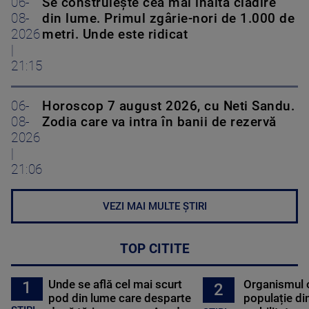
06-
Se construiește cea mai înaltă clădire
08-
din lume. Primul zgârie-nori de 1.000 de
2026
metri. Unde este ridicat
|
21:15
06-
Horoscop 7 august 2026, cu Neti Sandu.
08-
Zodia care va intra în banii de rezervă
2026
|
21:06
VEZI MAI MULTE ȘTIRI
TOP CITITE
Unde se află cel mai scurt
Organismul 
1
2
pod din lume care desparte
populație di