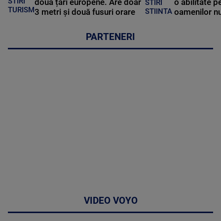
STIRI
două țări europene. Are doar
o abilitate p
STIRI
TURISM
3 metri și două fusuri orare
oamenilor nu
STIINTA
PARTENERI
VIDEO VOYO