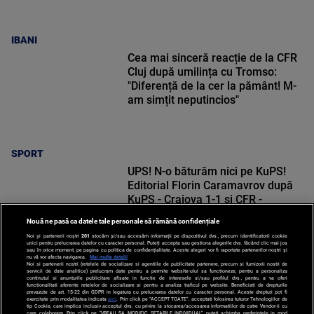
IBANI
Cea mai sinceră reacție de la CFR
Cluj după umilința cu Tromso:
"Diferență de la cer la pământ! M-
am simțit neputincios"
SPORT
UPS! N-o băturăm nici pe KuPS!
Editorial Florin Caramavrov după
KuPS - Craiova 1-1 și CFR -
Tromso 0-5
Nouă ne pasă ca datele tale personale să rămână confidențiale
Noi și partenerii noștri
201
stocăm și/sau accesăm informații pe dispozitivul dvs., precum identificatorii cookie
unici pentru prelucrarea datelor cu caracter personal. Puteți accepta sau gestiona alegerile dvs. făcând clic mai jos
sau în orice moment, pe pagina cu politica de confidențialitate. Aceste alegeri vor fi raportate partenerilor noștri și
nu vă vor afecta navigarea.
Mai multe detalii
Noi si partenerii nostri (retelele de socializare si agentiile de publicitate partenere, precum si furnizorii nostri de
SPORT
servicii de date analitice) prelucram date pentru a permite website-ului sa functioneze, pentru a personaliza
continutul si anunturile publicitare afisate in functie de interesele si/sau profilul dvs., pentru a va oferi
functionalitati aferente retelelor de socializare si pentru a analiza traficul pe website. Beneficiati de drepturile
prevazute de art. 15-22 din GDPR in legatura cu prelucrarea datelor cu caracter personal. Aceste drepturi pot fi
exercitate prin modalitatea indicata
aici
. Prin click pe “ACCEPT TOATE”, acceptati folosirea tuturor Tehnologiilor de
tip Cookie, care implica inclusiv acceptul dvs. cu privire la stocarea/accesarea informatiilor de catre Vendor-ii cu
care colaboram. Prin click pe “VREAU SA MODIFIC SETARILE INDIVIDUAL” puteti schimba preferintele in mod