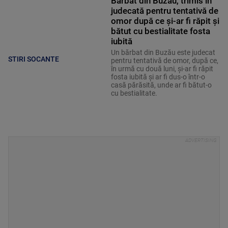
Bărbat din Buzău, trimis în
judecată pentru tentativă de
omor după ce și-ar fi răpit și
bătut cu bestialitate fosta
iubită
Un bărbat din Buzău este judecat
STIRI SOCANTE
pentru tentativă de omor, după ce,
în urmă cu două luni, și-ar fi răpit
fosta iubită și ar fi dus-o într-o
casă părăsită, unde ar fi bătut-o
cu bestialitate.