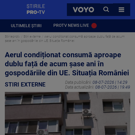
StirilePROTV
CAUTA
VOYO
TOATE 
PROTV NEWS LIVE
ULTIMELE ȘTIRI
Stirileprotv
Stiri externe
Aerul condiționat consumă aproape dublu față de acum
șase ani în gospodăriile din UE. Situația României
Aerul condiționat consumă aproape
dublu față de acum șase ani în
gospodăriile din UE. Situația României
Data publicării:
08-07-2026 | 14:29
STIRI EXTERNE
Data actualizării:
08-07-2026 | 19:49