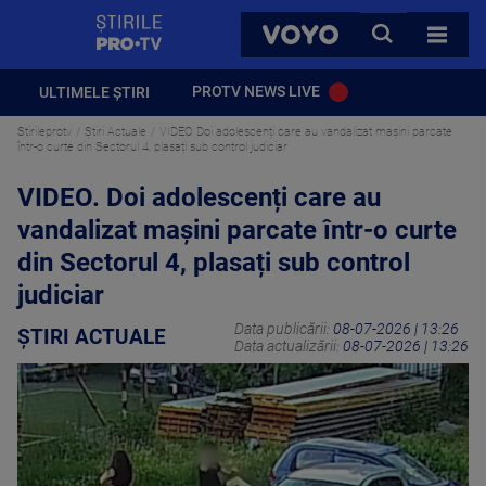
StirilePROTV
CAUTA
VOYO
TOATE 
PROTV NEWS LIVE
ULTIMELE ȘTIRI
Stirileprotv
Știri Actuale
VIDEO. Doi adolescenți care au vandalizat mașini parcate
într-o curte din Sectorul 4, plasați sub control judiciar
VIDEO. Doi adolescenți care au
vandalizat mașini parcate într-o curte
din Sectorul 4, plasați sub control
judiciar
Data publicării:
08-07-2026 | 13:26
ȘTIRI ACTUALE
Data actualizării:
08-07-2026 | 13:26