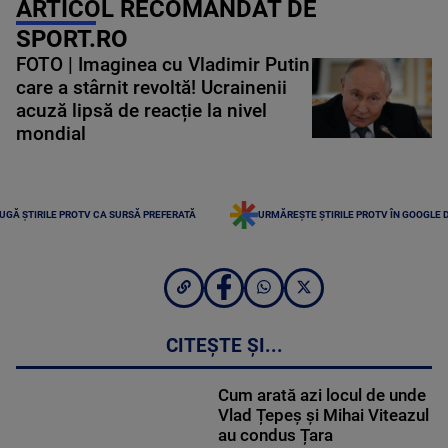
ARTICOL RECOMANDAT DE
SPORT.RO
FOTO | Imaginea cu Vladimir Putin
care a stârnit revoltă! Ucrainenii
acuză lipsă de reacție la nivel
mondial
UGĂ ȘTIRILE PROTV CA SURSĂ PREFERATĂ
URMĂREȘTE ȘTIRILE PROTV ÎN GOOGLE 
CITEȘTE ȘI...
Cum arată azi locul de unde
Vlad Țepeș și Mihai Viteazul
au condus Țara