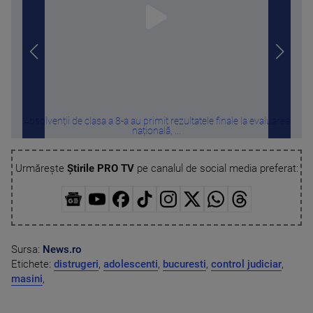
Absolvenții de clasa a 8-a au primit rezultatele finale la evaluarea
Băr
națională, ...
Urmărește
Știrile PRO TV
pe canalul de social media preferat:
Sursa:
News.ro
Etichete:
distrugeri
,
adolescenti
,
bucuresti
,
control judiciar
,
masini
,