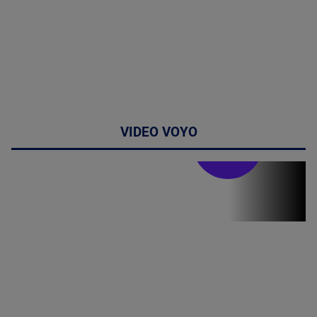
VIDEO VOYO
Stirile PRO TV
Stirile PRO
TV # 07.00 -