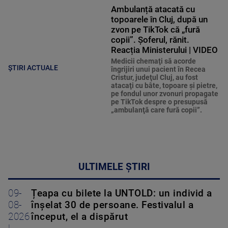
Ambulanță atacată cu
topoarele în Cluj, după un
zvon pe TikTok că „fură
copii”. Șoferul, rănit.
Reacția Ministerului | VIDEO
Medicii chemaţi să acorde
ȘTIRI ACTUALE
îngrijiri unui pacient în Recea
Cristur, judeţul Cluj, au fost
atacaţi cu bâte, topoare şi pietre,
pe fondul unor zvonuri propagate
pe TikTok despre o presupusă
„ambulanţă care fură copii”.
ULTIMELE ȘTIRI
09-
Țeapa cu bilete la UNTOLD: un individ a
08-
înșelat 30 de persoane. Festivalul a
2026
început, el a dispărut