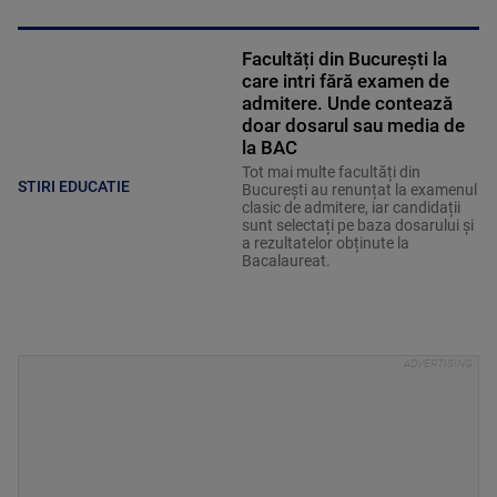
Facultăți din București la
care intri fără examen de
admitere. Unde contează
doar dosarul sau media de
la BAC
Tot mai multe facultăți din
STIRI EDUCATIE
București au renunțat la examenul
clasic de admitere, iar candidații
sunt selectați pe baza dosarului și
a rezultatelor obținute la
Bacalaureat.