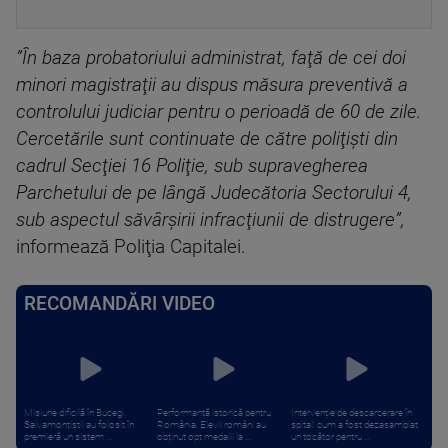
”În baza probatoriului administrat, faţă de cei doi
minori magistraţii au dispus măsura preventivă a
controlului judiciar pentru o perioadă de 60 de zile.
Cercetările sunt continuate de către poliţişti din
cadrul Secţiei 16 Poliţie, sub supravegherea
Parchetului de pe lângă Judecătoria Sectorului 4,
sub aspectul săvârşirii infracţiunii de distrugere”,
informează Poliţia Capitalei.
RECOMANDĂRI VIDEO
Misiune dificilă în Bucegi.
Performanță istorică pentru
Intervenție de descarcerare în
Salvamontiștii au folosit în
România. Elevii români au
spital: cum a fost dezasamblat
premieră un sistem ...
obținut opt medalii la ...
un tocător pentru ...