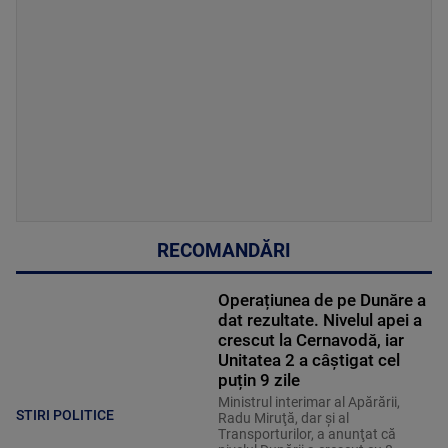
RECOMANDĂRI
Operațiunea de pe Dunăre a
dat rezultate. Nivelul apei a
crescut la Cernavodă, iar
Unitatea 2 a câștigat cel
puțin 9 zile
Ministrul interimar al Apărării,
STIRI POLITICE
Radu Miruţă, dar şi al
Transporturilor, a anunţat că