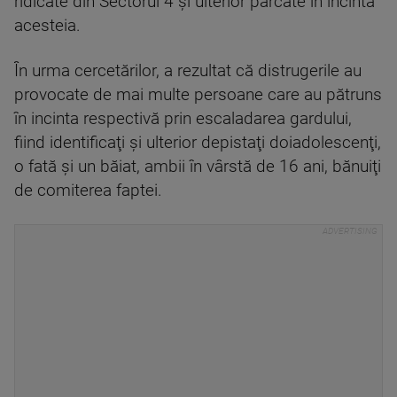
ridicate din Sectorul 4 şi ulterior parcate în incinta
acesteia.
În urma cercetărilor, a rezultat că distrugerile au
provocate de mai multe persoane care au pătruns
în incinta respectivă prin escaladarea gardului,
fiind identificaţi şi ulterior depistaţi doiadolescenţi,
o fată şi un băiat, ambii în vârstă de 16 ani, bănuiţi
de comiterea faptei.