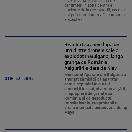
nivelul Dunării a crescut cu 8
centimetri în zona centralei
nucleare de la Cernavodă, ceea ce
asigură funcţionarea în continuare
a acesteia.
Reacția Ucrainei după ce
una dintre dronele sale a
explodat în Bulgaria, lângă
granița cu România.
Asigurările date de Kiev
Ministerul Apărării din Bulgaria a
STIRI EXTERNE
anunţat sâmbătă că aparatul
care a explodat în cursul
dimineţii în spaţiul aerian al ţării,
în apropiere de graniţa cu
România şi de gazoductul
transbalcanic, era probabil o
dronă momeală ucraineană de tip
Maya.