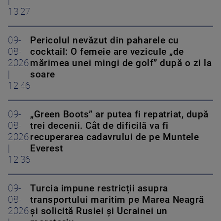
|
13:27
09-
Pericolul nevăzut din paharele cu
08-
cocktail: O femeie are vezicule „de
2026
mărimea unei mingi de golf” după o zi la
|
soare
12:46
09-
„Green Boots” ar putea fi repatriat, după
08-
trei decenii. Cât de dificilă va fi
2026
recuperarea cadavrului de pe Muntele
|
Everest
12:36
09-
Turcia impune restricții asupra
08-
transportului maritim pe Marea Neagră
2026
și solicită Rusiei și Ucrainei un