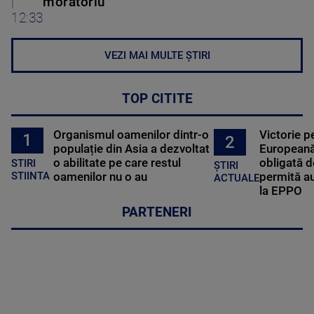
|
moratoriu
12:33
VEZI MAI MULTE ȘTIRI
TOP CITITE
Organismul oamenilor dintr-o
Victorie p
1
2
populație din Asia a dezvoltat
Europeană
o abilitate pe care restul
obligată d
STIRI
ȘTIRI
oamenilor nu o au
permită au
STIINTA
ACTUALE
la EPPO
PARTENERI