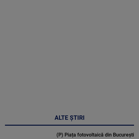
09 August
2026
MAI
MULTE
DETALII
02:33:45
ALTE ȘTIRI
(P) Piața fotovoltaică din București