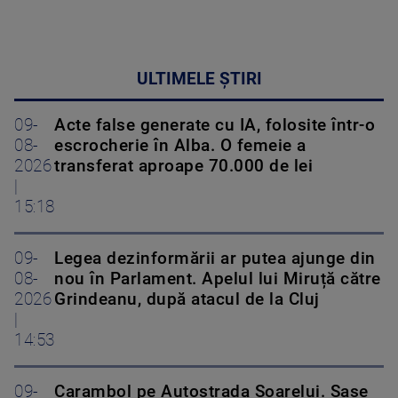
ULTIMELE ȘTIRI
09-
Acte false generate cu IA, folosite într-o
08-
escrocherie în Alba. O femeie a
2026
transferat aproape 70.000 de lei
|
15:18
09-
Legea dezinformării ar putea ajunge din
08-
nou în Parlament. Apelul lui Miruță către
2026
Grindeanu, după atacul de la Cluj
|
14:53
09-
Carambol pe Autostrada Soarelui. Șase