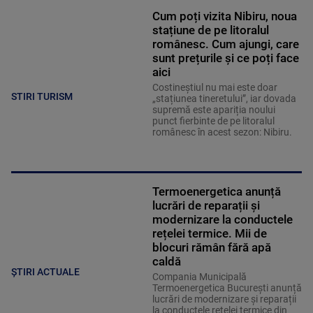
Cum poți vizita Nibiru, noua
stațiune de pe litoralul
românesc. Cum ajungi, care
sunt prețurile și ce poți face
aici
Costineștiul nu mai este doar
STIRI TURISM
„stațiunea tineretului”, iar dovada
supremă este apariția noului
punct fierbinte de pe litoralul
românesc în acest sezon: Nibiru.
Termoenergetica anunță
lucrări de reparații și
modernizare la conductele
rețelei termice. Mii de
blocuri rămân fără apă
caldă
ȘTIRI ACTUALE
Compania Municipală
Termoenergetica București anunță
lucrări de modernizare și reparații
la conductele rețelei termice din