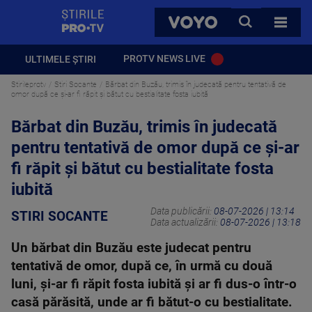
StirilePROTV
CAUTA
VOYO
TOATE 
PROTV NEWS LIVE
ULTIMELE ȘTIRI
Stirileprotv
Stiri Socante
Bărbat din Buzău, trimis în judecată pentru tentativă de
omor după ce și-ar fi răpit și bătut cu bestialitate fosta iubită
Bărbat din Buzău, trimis în judecată
pentru tentativă de omor după ce și-ar
fi răpit și bătut cu bestialitate fosta
iubită
Data publicării:
08-07-2026 | 13:14
STIRI SOCANTE
Data actualizării:
08-07-2026 | 13:18
Un bărbat din Buzău este judecat pentru
tentativă de omor, după ce, în urmă cu două
luni, și-ar fi răpit fosta iubită și ar fi dus-o într-o
casă părăsită, unde ar fi bătut-o cu bestialitate.