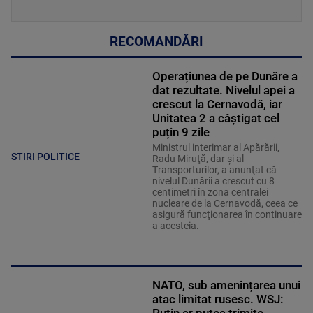
RECOMANDĂRI
Operațiunea de pe Dunăre a
dat rezultate. Nivelul apei a
crescut la Cernavodă, iar
Unitatea 2 a câștigat cel
puțin 9 zile
Ministrul interimar al Apărării,
STIRI POLITICE
Radu Miruţă, dar şi al
Transporturilor, a anunţat că
nivelul Dunării a crescut cu 8
centimetri în zona centralei
nucleare de la Cernavodă, ceea ce
asigură funcţionarea în continuare
a acesteia.
NATO, sub amenințarea unui
atac limitat rusesc. WSJ:
Putin ar putea trimite