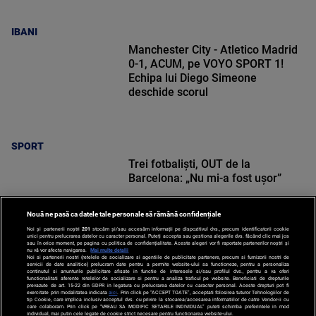
IBANI
Manchester City - Atletico Madrid
0-1, ACUM, pe VOYO SPORT 1!
Echipa lui Diego Simeone
deschide scorul
SPORT
Trei fotbaliști, OUT de la
Barcelona: „Nu mi-a fost ușor”
Nouă ne pasă ca datele tale personale să rămână confidențiale
Noi și partenerii noștri
201
stocăm și/sau accesăm informații pe dispozitivul dvs., precum identificatorii cookie
unici pentru prelucrarea datelor cu caracter personal. Puteți accepta sau gestiona alegerile dvs. făcând clic mai jos
sau în orice moment, pe pagina cu politica de confidențialitate. Aceste alegeri vor fi raportate partenerilor noștri și
nu vă vor afecta navigarea.
Mai multe detalii
Noi si partenerii nostri (retelele de socializare si agentiile de publicitate partenere, precum si furnizorii nostri de
SPORT
servicii de date analitice) prelucram date pentru a permite website-ului sa functioneze, pentru a personaliza
continutul si anunturile publicitare afisate in functie de interesele si/sau profilul dvs., pentru a va oferi
functionalitati aferente retelelor de socializare si pentru a analiza traficul pe website. Beneficiati de drepturile
prevazute de art. 15-22 din GDPR in legatura cu prelucrarea datelor cu caracter personal. Aceste drepturi pot fi
exercitate prin modalitatea indicata
aici
. Prin click pe “ACCEPT TOATE”, acceptati folosirea tuturor Tehnologiilor de
tip Cookie, care implica inclusiv acceptul dvs. cu privire la stocarea/accesarea informatiilor de catre Vendor-ii cu
care colaboram. Prin click pe “VREAU SA MODIFIC SETARILE INDIVIDUAL” puteti schimba preferintele in mod
individual, mai putin cele legate de cookie strict necesare pentru functionarea website-ului.