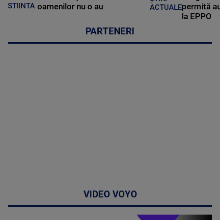
oamenilor nu o au
permită au
STIINTA
ACTUALE
la EPPO
PARTENERI
VIDEO VOYO