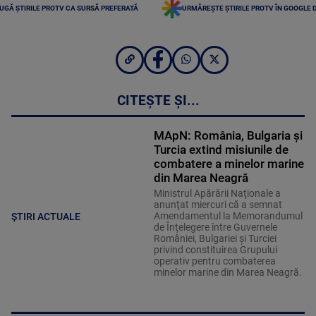
UGĂ ȘTIRILE PROTV CA SURSĂ PREFERATĂ
URMĂREȘTE ȘTIRILE PROTV ÎN GOOGLE 
CITEȘTE ȘI...
MApN: România, Bulgaria şi
Turcia extind misiunile de
combatere a minelor marine
din Marea Neagră
Ministrul Apărării Naţionale a
anunţat miercuri că a semnat
Amendamentul la Memorandumul
ȘTIRI ACTUALE
de Înţelegere între Guvernele
României, Bulgariei şi Turciei
privind constituirea Grupului
operativ pentru combaterea
minelor marine din Marea Neagră.