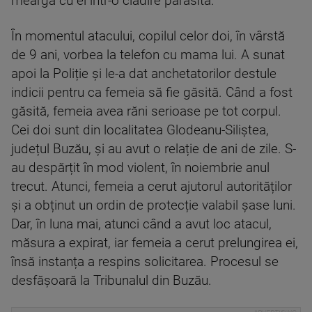
meargă cu el într-o clădire părăsită.
În momentul atacului, copilul celor doi, în vârstă
de 9 ani, vorbea la telefon cu mama lui. A sunat
apoi la Poliție și le-a dat anchetatorilor destule
indicii pentru ca femeia să fie găsită. Când a fost
găsită, femeia avea răni serioase pe tot corpul.
Cei doi sunt din localitatea Glodeanu-Siliștea,
județul Buzău, și au avut o relație de ani de zile. S-
au despărțit în mod violent, în noiembrie anul
trecut. Atunci, femeia a cerut ajutorul autorităților
și a obținut un ordin de protecție valabil șase luni.
Dar, în luna mai, atunci când a avut loc atacul,
măsura a expirat, iar femeia a cerut prelungirea ei,
însă instanța a respins solicitarea. Procesul se
desfășoară la Tribunalul din Buzău.