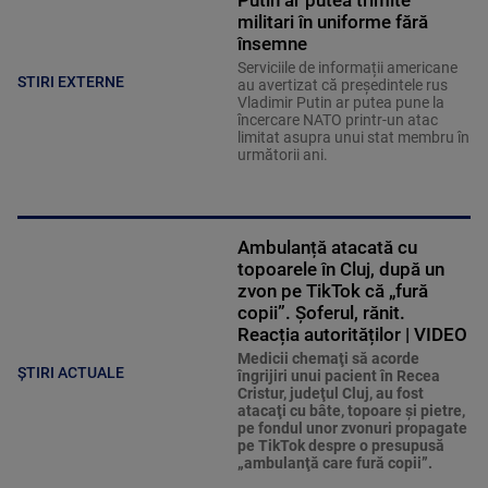
militari în uniforme fără
însemne
Serviciile de informații americane
STIRI EXTERNE
au avertizat că președintele rus
Vladimir Putin ar putea pune la
încercare NATO printr-un atac
limitat asupra unui stat membru în
următorii ani.
Ambulanță atacată cu
topoarele în Cluj, după un
zvon pe TikTok că „fură
copii”. Șoferul, rănit.
Reacția autorităților | VIDEO
Medicii chemaţi să acorde
ȘTIRI ACTUALE
îngrijiri unui pacient în Recea
Cristur, judeţul Cluj, au fost
atacaţi cu bâte, topoare şi pietre,
pe fondul unor zvonuri propagate
pe TikTok despre o presupusă
„ambulanţă care fură copii”.