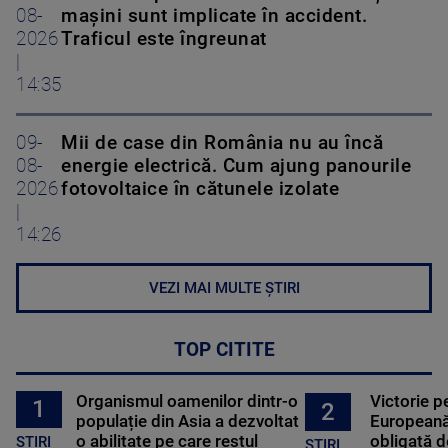
08-
mașini sunt implicate în accident.
2026
Traficul este îngreunat
|
14:35
09-
Mii de case din România nu au încă
08-
energie electrică. Cum ajung panourile
2026
fotovoltaice în cătunele izolate
|
14:26
VEZI MAI MULTE ȘTIRI
TOP CITITE
Organismul oamenilor dintr-o
Victorie p
1
2
populație din Asia a dezvoltat
Europeană
o abilitate pe care restul
obligată d
STIRI
ȘTIRI