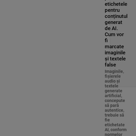
etichetele
pentru
conținutul
generat
de AI.
Cum vor
fi
marcate
imaginile
și textele
false
Imaginile,
fişierele
audio şi
textele
generate
artificial,
concepute
să pară
autentice,
trebuie să
fie
etichetate
AI, conform
normelor