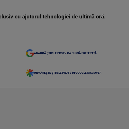
lusiv cu ajutorul tehnologiei de ultimă oră.
ADAUGĂ ȘTIRILE PROTV CA SURSĂ PREFERATĂ
URMĂREȘTE ȘTIRILE PROTV ÎN GOOGLE DISCOVER