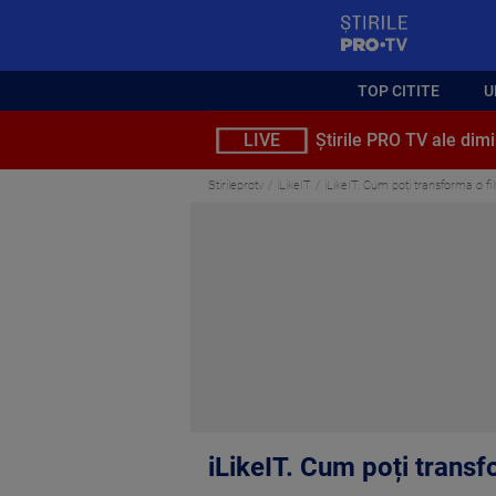
StirilePROTV
TOP CITITE
U
LIVE
Știrile PRO TV ale dimi
Stirileprotv
iLikeIT
iLikeIT. Cum poți transforma o f
iLikeIT. Cum poți transf