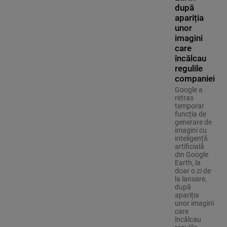
după
apariția
unor
imagini
care
încălcau
regulile
companiei
Google a
retras
temporar
funcția de
generare de
imagini cu
inteligență
artificială
din Google
Earth, la
doar o zi de
la lansare,
după
apariția
unor imagini
care
încălcau