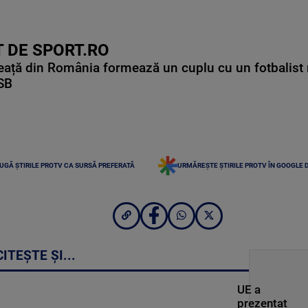
 DE SPORT.RO
ață din România formează un cuplu cu un fotbalist 
CSB
UGĂ ȘTIRILE PROTV CA SURSĂ PREFERATĂ
URMĂREȘTE ȘTIRILE PROTV ÎN GOOGLE 
CITEȘTE ȘI...
UE a
prezentat