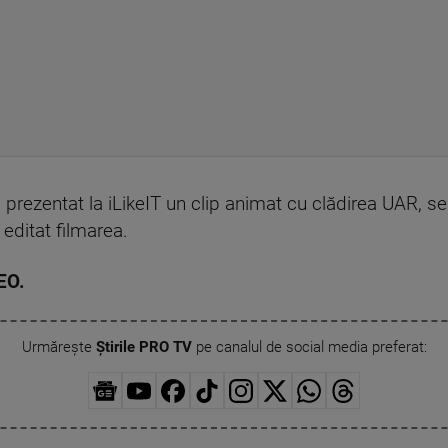
 prezentat la iLikeIT un clip animat cu clădirea UAR, sed
editat filmarea.
EO.
Urmărește
Știrile PRO TV
pe canalul de social media preferat: