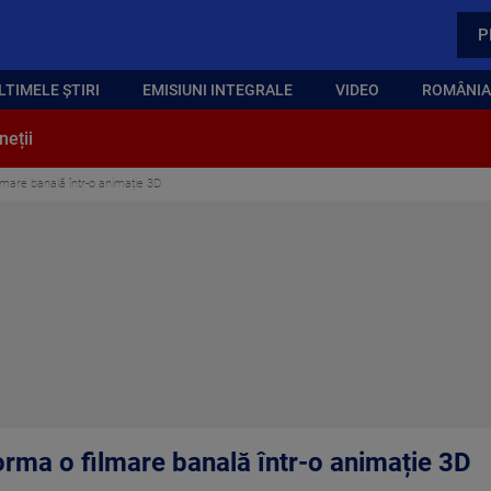
P
LTIMELE ȘTIRI
EMISIUNI INTEGRALE
VIDEO
ROMÂNIA,
neții
ilmare banală într-o animație 3D
orma o filmare banală într-o animație 3D