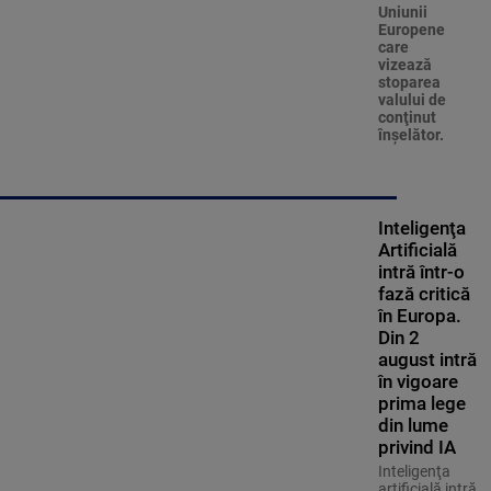
Uniunii
Europene
care
vizează
stoparea
valului de
conţinut
înşelător.
Inteligenţa
Artificială
intră într-o
fază critică
în Europa.
Din 2
august intră
în vigoare
prima lege
din lume
privind IA
Inteligenţa
artificială intră