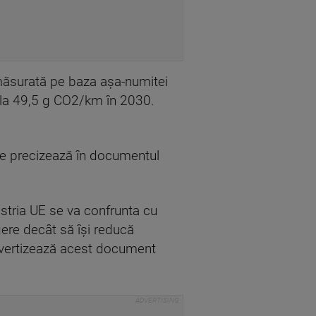
 măsurată pe baza aşa-numitei
 la 49,5 g CO2/km în 2030.
e precizează în documentul
ustria UE se va confrunta cu
gere decât să îşi reducă
 avertizează acest document