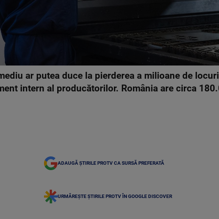
mediu ar putea duce la pierderea a milioane de locur
ent intern al producătorilor. România are circa 180
ADAUGĂ ȘTIRILE PROTV CA SURSĂ PREFERATĂ
URMĂREȘTE ȘTIRILE PROTV ÎN GOOGLE DISCOVER