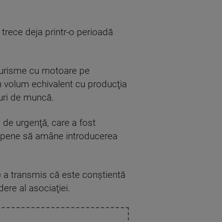
trece deja printr-o perioadă
turisme cu motoare pe
n volum echivalent cu producţia
uri de muncă.
 de urgenţă, care a fost
ropene să amâne introducerea
) a transmis că este conştientă
ere al asociaţiei.