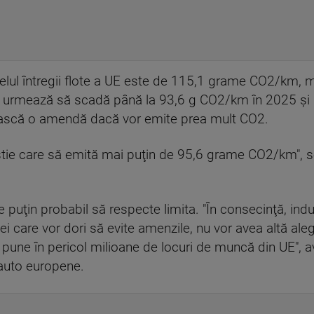
nivelul întregii flote a UE este de 115,1 grame CO2/km,
r urmează să scadă până la 93,6 g CO2/km în 2025 şi
tească o amendă dacă vor emite prea mult CO2.
tie care să emită mai puţin de 95,6 grame CO2/km", s
e puţin probabil să respecte limita. "În consecinţă, ind
ei care vor dori să evite amenzile, nu vor avea altă ale
 pune în pericol milioane de locuri de muncă din UE",
i auto europene.