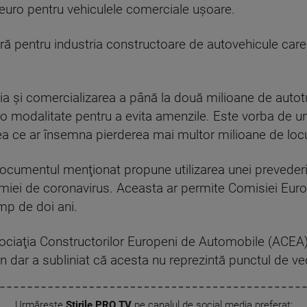
 euro pentru vehiculele comerciale uşoare.
ă pentru industria constructoare de autovehicule care 
a şi comercializarea a până la două milioane de auto
 o modalitate pentru a evita amenzile. Este vorba de u
eea ce ar însemna pierderea mai multor milioane de loc
documentul menţionat propune utilizarea unei prevederi
demiei de coronavirus. Aceasta ar permite Comisiei Eu
mp de doi ani.
sociaţia Constructorilor Europeni de Automobile (ACEA
 dar a subliniat că acesta nu reprezintă punctul de ved
Urmărește
Știrile PRO TV
pe canalul de social media preferat: