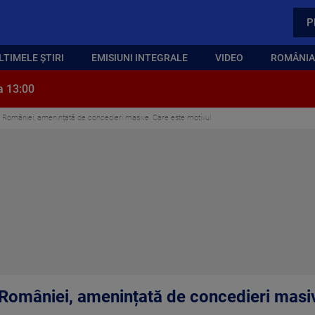
P
LTIMELE ȘTIRI
EMISIUNI INTEGRALE
VIDEO
ROMÂNIA,
a 13:00
a României, amenințată de concedieri masive. Care este motivul
 României, amenințată de concedieri masiv