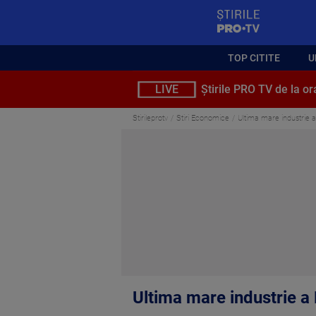
StirilePROTV
TOP CITITE
U
LIVE
Știrile PRO TV de la or
Stirileprotv
Stiri Economice
Ultima mare industrie 
Ultima mare industrie a