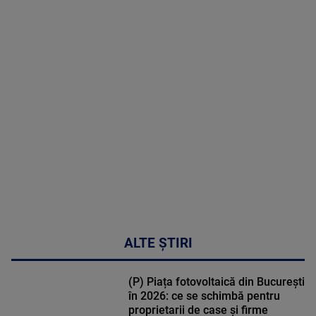
2026
MAI
MULTE
DETALII
47:43
ALTE ȘTIRI
(P) Piața fotovoltaică din București
în 2026: ce se schimbă pentru
proprietarii de case și firme