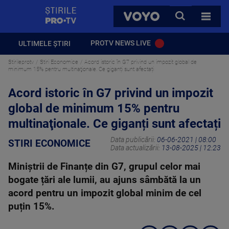
StirilePROTV
CAUTA
VOYO
TOATE 
PROTV NEWS LIVE
ULTIMELE ȘTIRI
Stirileprotv
Stiri Economice
Acord istoric în G7 privind un impozit global de
minimum 15% pentru multinaţionale. Ce giganți sunt afectați
Acord istoric în G7 privind un impozit
global de minimum 15% pentru
multinaţionale. Ce giganți sunt afectați
Data publicării:
06-06-2021 | 08:00
STIRI ECONOMICE
Data actualizării:
13-08-2025 | 12:23
Miniștrii de Finanțe din G7, grupul celor mai
bogate țări ale lumii, au ajuns sâmbătă la un
acord pentru un impozit global minim de cel
puțin 15%.