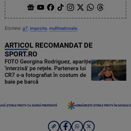
Etichete:
g7
,
impozite
,
multinationale
,
ARTICOL RECOMANDAT DE
SPORT.RO
FOTO Georgina Rodriguez, apariție
'interzisă' pe rețele. Partenera lui
CR7 s-a fotografiat în costum de
baie pe barcă
UGĂ ȘTIRILE PROTV CA SURSĂ PREFERATĂ
URMĂREȘTE ȘTIRILE PROTV ÎN GOOGLE 