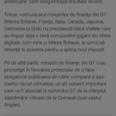
americane, care înregistrează rezultate record.
Totuşi, comunicatul miniştrilor de finanţe din G7
(Marea Britanie, Franţa, Italia, Canada, Japonia,
Germania şi SUA) nu precizează dacă statele care
au impus deja o taxă companiilor-gigant din sfera
digitală, cum este şi Marea Britanie, ar urma să
renunţe la aceasta pentru a aplica noul impozit.
Pe de altă parte, miniştrii de finanţe din G7 s-au
pronunţat în favoarea proiectului de a face
obligatorie publicarea de către companii a aşa-
ziselor riscuri climatice, un alt subiect important
care va fi abordat la summitul G7 de la sfârşitul
săptămânii viitoare de la Cornwall (sud-vestul
Angliei).