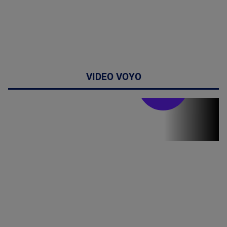
VIDEO VOYO
Stirile PRO TV
Stirile PRO
TV # 19.00 -
06 August