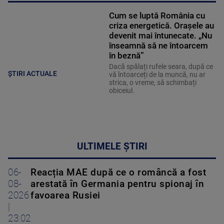
Cum se luptă România cu
criza energetică. Orașele au
devenit mai întunecate. „Nu
înseamnă să ne întoarcem
în beznă”
Dacă spălați rufele seara, după ce
ȘTIRI ACTUALE
vă întoarceți de la muncă, nu ar
strica, o vreme, să schimbați
obiceiul.
ULTIMELE ȘTIRI
06-
Reacția MAE după ce o româncă a fost
08-
arestată în Germania pentru spionaj în
2026
favoarea Rusiei
|
23:02