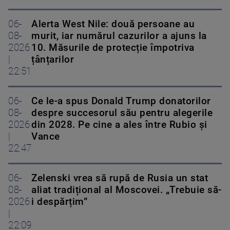
06-
Alerta West Nile: două persoane au
08-
murit, iar numărul cazurilor a ajuns la
2026
10. Măsurile de protecție împotriva
|
țânțarilor
22:51
06-
Ce le-a spus Donald Trump donatorilor
08-
despre succesorul său pentru alegerile
2026
din 2028. Pe cine a ales între Rubio și
|
Vance
22:47
06-
Zelenski vrea să rupă de Rusia un stat
08-
aliat tradițional al Moscovei. „Trebuie să-
2026
i despărțim”
|
22:09