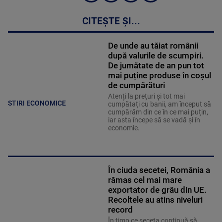
CITEȘTE ȘI...
De unde au tăiat românii
după valurile de scumpiri.
De jumătate de an pun tot
mai puține produse în coșul
de cumpărături
Atenți la prețuri și tot mai
STIRI ECONOMICE
cumpătați cu banii, am început să
cumpărăm din ce în ce mai puțin,
iar asta începe să se vadă și în
economie.
În ciuda secetei, România a
rămas cel mai mare
exportator de grâu din UE.
Recoltele au atins niveluri
record
În timp ce seceta continuă să