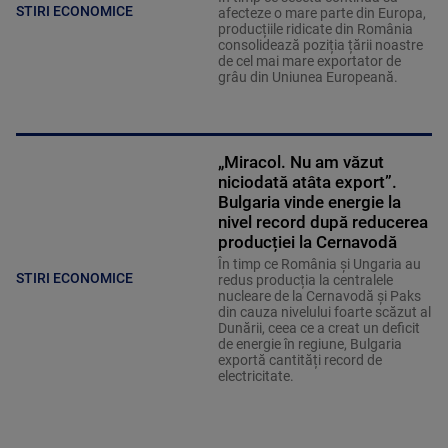
STIRI ECONOMICE
afecteze o mare parte din Europa,
producțiile ridicate din România
consolidează poziția țării noastre
de cel mai mare exportator de
grâu din Uniunea Europeană.
„Miracol. Nu am văzut
niciodată atâta export”.
Bulgaria vinde energie la
nivel record după reducerea
producției la Cernavodă
În timp ce România și Ungaria au
STIRI ECONOMICE
redus producția la centralele
nucleare de la Cernavodă și Paks
din cauza nivelului foarte scăzut al
Dunării, ceea ce a creat un deficit
de energie în regiune, Bulgaria
exportă cantități record de
electricitate.