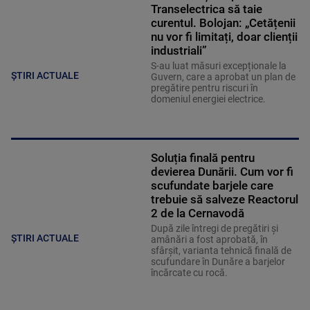
Transelectrica să taie
curentul. Bolojan: „Cetățenii
nu vor fi limitați, doar clienții
industriali”
S-au luat măsuri excepționale la
ȘTIRI ACTUALE
Guvern, care a aprobat un plan de
pregătire pentru riscuri în
domeniul energiei electrice.
Soluția finală pentru
devierea Dunării. Cum vor fi
scufundate barjele care
trebuie să salveze Reactorul
2 de la Cernavodă
După zile întregi de pregătiri și
ȘTIRI ACTUALE
amânări a fost aprobată, în
sfârșit, varianta tehnică finală de
scufundare în Dunăre a barjelor
încărcate cu rocă.