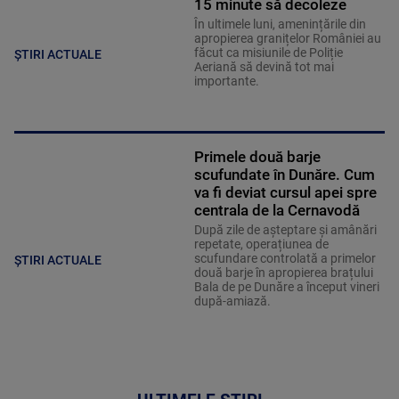
15 minute să decoleze
În ultimele luni, amenințările din
apropierea granițelor României au
făcut ca misiunile de Poliție
ȘTIRI ACTUALE
Aeriană să devină tot mai
importante.
Primele două barje
scufundate în Dunăre. Cum
va fi deviat cursul apei spre
centrala de la Cernavodă
După zile de așteptare și amânări
repetate, operațiunea de
scufundare controlată a primelor
ȘTIRI ACTUALE
două barje în apropierea brațului
Bala de pe Dunăre a început vineri
după-amiază.