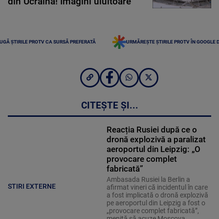
din Ucraina! Imagini uluitoare
UGĂ ȘTIRILE PROTV CA SURSĂ PREFERATĂ
URMĂREȘTE ȘTIRILE PROTV ÎN GOOGLE 
CITEȘTE ȘI...
Reacția Rusiei după ce o
dronă explozivă a paralizat
aeroportul din Leipzig: „O
provocare complet
fabricată”
Ambasada Rusiei la Berlin a
STIRI EXTERNE
afirmat vineri că incidentul în care
a fost implicată o dronă explozivă
pe aeroportul din Leipzig a fost o
„provocare complet fabricată”,
menită să acuze Moscova.