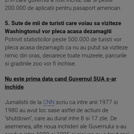
zi in care guvernul a fost inchis, dar si peste
200.000 de aplicatii pentru pasaport american.
5. Sute de mii de turisti care voiau sa viziteze
Washingtonul vor pleca acasa dezamagiti
Potrivit statisticilor peste 500.000 de turisti vor
pleca acasa dezamagiti ca nu au putut sa viziteze
nimic din oras, deoarece toate muzeele, parcurile
si gradinile zoo vor fi inchise.
Nu este prima data cand Guvernul SUA s-ar
inchide
Jurnalistii de la
CNN
scriu ca intre anii 1977 si
1980 au avut loc sase astfel de actiuni de
"shutdown", care au durat intre 8 si 17 zile. De
asemenea, alte noua inchideri ale Guvernului s-au