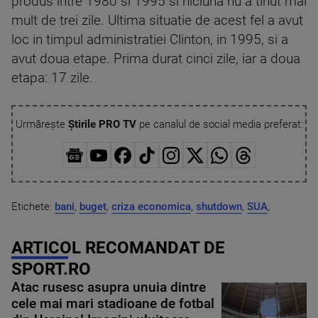
produs intre 1980 si 1995 si niciuna nu a tinut mai
mult de trei zile. Ultima situatie de acest fel a avut
loc in timpul administratiei Clinton, in 1995, si a
avut doua etape. Prima durat cinci zile, iar a doua
etapa: 17 zile.
Urmărește
Știrile PRO TV
pe canalul de social media preferat:
Etichete:
bani
,
buget
,
criza economica
,
shutdown
,
SUA
,
ARTICOL RECOMANDAT DE
SPORT.RO
Atac rusesc asupra unuia dintre
cele mai mari stadioane de fotbal