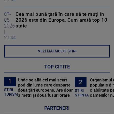
07-
Cea mai bună țară în care să te muți în
08-
2026 este din Europa. Cum arată top 10
2026
state
|
21:44
VEZI MAI MULTE ȘTIRI
TOP CITITE
Unde se află cel mai scurt
Organismul 
1
2
pod din lume care desparte
populație di
STIRI
două țări europene. Are doar
o abilitate p
STIRI
TURISM
3 metri și două fusuri orare
oamenilor nu
STIINTA
PARTENERI