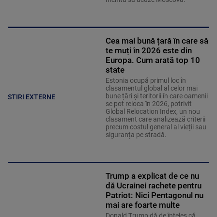
Cea mai bună țară în care să
te muți în 2026 este din
Europa. Cum arată top 10
state
Estonia ocupă primul loc în
clasamentul global al celor mai
bune țări și teritorii în care oamenii
STIRI EXTERNE
se pot reloca în 2026, potrivit
Global Relocation Index, un nou
clasament care analizează criterii
precum costul general al vieții sau
siguranța pe stradă.
Trump a explicat de ce nu
dă Ucrainei rachete pentru
Patriot: Nici Pentagonul nu
mai are foarte multe
Donald Trump dă de înțeles că