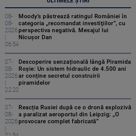
ULTIMELE ȘTIRI
08-
Moody’s păstrează ratingul României în
08-
categoria „recomandat investiţiilor”, cu
2026
perspectiva negativă. Mesajul lui
|
Nicușor Dan
06:54
07-
Descoperire senzațională lângă Piramida
08-
Roșie: Un sistem hidraulic de 4.500 ani
2026
ar conține secretul construirii
|
piramidelor
22:20
07-
Reacția Rusiei după ce o dronă explozivă
08-
a paralizat aeroportul din Leipzig: „O
2026
provocare complet fabricată”
|
21:54