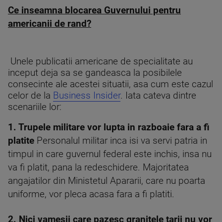
Ce inseamna blocarea Guvernului pentru
americanii de rand
?
Unele publicatii americane de specialitate au
inceput deja sa se gandeasca la posibilele
consecinte ale acestei situatii, asa cum este cazul
celor de la
Business Insider
. Iata cateva dintre
scenariile lor:
1. Trupele militare vor lupta in razboaie fara a fi
platite
Personalul militar inca isi va servi patria in
timpul in care guvernul federal este inchis, insa nu
va fi platit, pana la redeschidere. Majoritatea
angajatilor din Ministetul Apararii, care nu poarta
uniforme, vor pleca acasa fara a fi platiti.
2. Nici vamesii care pazesc granitele tarii nu vor