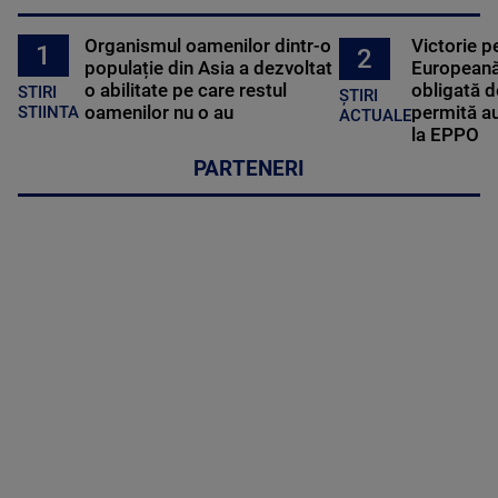
Organismul oamenilor dintr-o
Victorie p
1
2
populație din Asia a dezvoltat
Europeană
o abilitate pe care restul
obligată d
STIRI
ȘTIRI
oamenilor nu o au
permită au
STIINTA
ACTUALE
la EPPO
PARTENERI