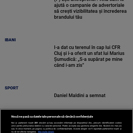
ajută o campanie de advertoriale
să crești vizibilitatea și încrederea
brandului tău
IBANI
I-a dat cu terenul în cap lui CFR
Cluj și i-a oferit un sfat lui Marius
Șumudică: „S-a supărat pe mine
când i-am zis”
SPORT
Daniel Maldini a semnat
Nouă ne pasă ca datele tale personale să rămână confidențiale
Noi și partenerii noștri
201
stocăm și/sau accesăm informații pe dispozitivul dvs., precum identificatorii cookie
unici pentru prelucrarea datelor cu caracter personal. Puteți accepta sau gestiona alegerile dvs. făcând clic mai jos
sau în orice moment, pe pagina cu politica de confidențialitate. Aceste alegeri vor fi raportate partenerilor noștri și
nu vă vor afecta navigarea.
Mai multe detalii