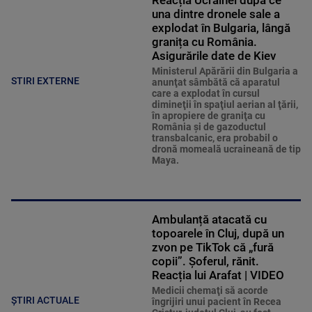
Reacția Ucrainei după ce
una dintre dronele sale a
explodat în Bulgaria, lângă
granița cu România.
Asigurările date de Kiev
Ministerul Apărării din Bulgaria a
STIRI EXTERNE
anunţat sâmbătă că aparatul
care a explodat în cursul
dimineţii în spaţiul aerian al ţării,
în apropiere de graniţa cu
România şi de gazoductul
transbalcanic, era probabil o
dronă momeală ucraineană de tip
Maya.
Ambulanță atacată cu
topoarele în Cluj, după un
zvon pe TikTok că „fură
copii”. Șoferul, rănit.
Reacția lui Arafat | VIDEO
Medicii chemaţi să acorde
ȘTIRI ACTUALE
îngrijiri unui pacient în Recea