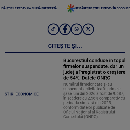
UGĂ ȘTIRILE PROTV CA SURSĂ PREFERATĂ
URMĂREȘTE ȘTIRILE PROTV ÎN GOOGLE 
CITEȘTE ȘI...
Bucureștiul conduce în topul
firmelor suspendate, dar un
județ a înregistrat o creștere
de 54%. Datele ONRC
Numărul firmelor care și-au
suspendat activitatea în primele
șase luni din 2026 a fost de 9.687,
STIRI ECONOMICE
în scădere cu 2,56% comparativ cu
perioada similară din 2025,
conform datelor publicate de
Oficiul Național al Registrului
Comerțului (ONRC).