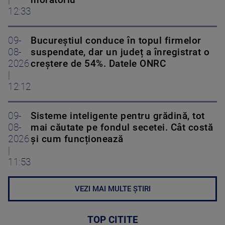
|
moratoriu
12:33
09-
Bucureștiul conduce în topul firmelor
08-
suspendate, dar un județ a înregistrat o
2026
creștere de 54%. Datele ONRC
|
12:12
09-
Sisteme inteligente pentru grădină, tot
08-
mai căutate pe fondul secetei. Cât costă
2026
și cum funcționează
|
11:53
VEZI MAI MULTE ȘTIRI
TOP CITITE