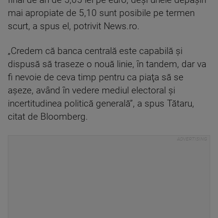
final de an de 5,05 lei pe euro, deşi unele depăşiri
mai apropiate de 5,10 sunt posibile pe termen
scurt, a spus el, potrivit News.ro.
„Credem că banca centrală este capabilă şi
dispusă să traseze o nouă linie, în tandem, dar va
fi nevoie de ceva timp pentru ca piaţa să se
aşeze, având în vedere mediul electoral şi
incertitudinea politică generală”, a spus Tătaru,
citat de Bloomberg.