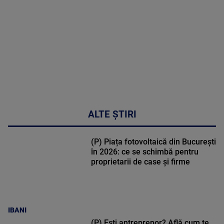
30:33
ALTE ȘTIRI
(P) Piața fotovoltaică din București
în 2026: ce se schimbă pentru
proprietarii de case și firme
IBANI
(P) Ești antreprenor? Află cum te