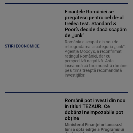
Finanțele României se
pregătesc pentru cel de-al
treilea test. Standard &
Poor’s decide dacă scapăm
de „junk”
România a scapat din nou de
STIRI ECONOMICE
retrogradarea la categoria „junk”.
Agenția Moody's, a reconfirmat
ratingul României, dar cu
perspectivă negativă. Asta
înseamnă că țara noastră rămâne
pe ultima treaptă recomandată
investițiilor.
Românii pot investi din nou
în titluri TEZAUR. Ce
dobânzi neimpozabile pot
obține
Ministerul Finanţelor lansează
luni a opta ediţie a Programului