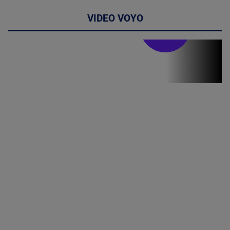
VIDEO VOYO
Stirile PRO TV
Stirile PRO
TV # 19.00 -
8 August
2026
MAI
MULTE
DETALII