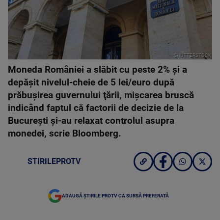
SHUTTERSTOCK
Moneda României a slăbit cu peste 2% şi a
depăşit nivelul-cheie de 5 lei/euro după
prăbuşirea guvernului ţării, mişcarea bruscă
indicând faptul că factorii de decizie de la
Bucureşti şi-au relaxat controlul asupra
monedei, scrie Bloomberg.
STIRILEPROTV
ADAUGĂ ȘTIRILE PROTV CA SURSĂ PREFERATĂ