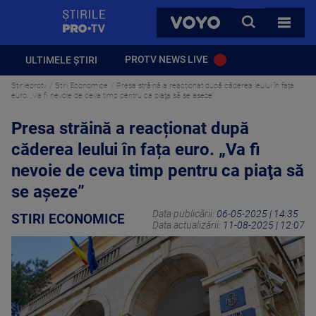
StirilePROTV
CAUTA
VOYO
TOATE 
PROTV NEWS LIVE
ULTIMELE ȘTIRI
Stirileprotv
Stiri Economice
Presa străină a reacționat după căderea leului în fața
euro. „Va fi nevoie de ceva timp pentru ca piaţa să se aşeze”
Presa străină a reacționat după
căderea leului în fața euro. „Va fi
nevoie de ceva timp pentru ca piaţa să
se aşeze”
Data publicării:
06-05-2025 | 14:35
STIRI ECONOMICE
Data actualizării:
11-08-2025 | 12:07