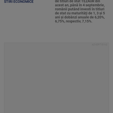
de titluri de stat TEZAUR din
STIRI ECONOMICE
acest an, până în 4 septembrie,
românii putând investi în titluri
de stat cu maturităţi de 1, 3 şi 5
ani şi dobânzi anuale de 6,20%,
6,75%, respectiv, 7,15%.