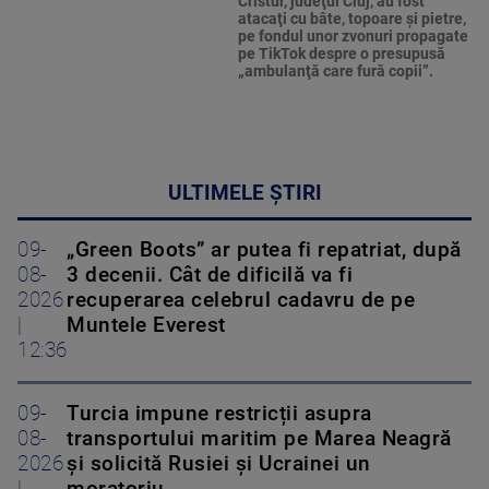
Cristur, judeţul Cluj, au fost
atacaţi cu bâte, topoare şi pietre,
pe fondul unor zvonuri propagate
pe TikTok despre o presupusă
„ambulanţă care fură copii”.
ULTIMELE ȘTIRI
09-
„Green Boots” ar putea fi repatriat, după
08-
3 decenii. Cât de dificilă va fi
2026
recuperarea celebrul cadavru de pe
|
Muntele Everest
12:36
09-
Turcia impune restricții asupra
08-
transportului maritim pe Marea Neagră
2026
și solicită Rusiei și Ucrainei un