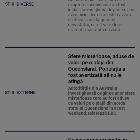
STIRI DIVERSE
simptome neobișnuite au fost
inițial luate în glumă de prieteni, nu
avea nicio idee că acestea aveau
să ducă la un diagnostic
devastator, care îi va reduce
dramatic speranța de viață.
Sfere misterioase, aduse de
valuri pe o plajă din
Queensland. Populația a
fost avertizată să nu le
atingă
Autorităţile din Australia
STIRI EXTERNE
investighează originea unor sfere
misterioase care au fost aduse
de valuri pe o plajă din nordul
statului Queensland în acest
weekend, relatează BBC.
Ce înseamnă prevenția în