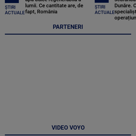
lumii. Ce cantitate are, de
Dunăre. C
ȘTIRI
ȘTIRI
fapt, România
specialișt
ACTUALE
ACTUALE
operațiun
PARTENERI
VIDEO VOYO