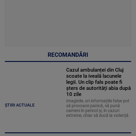
RECOMANDĂRI
Cazul ambulanței din Cluj
scoate la iveală lacunele
legii. Un clip fals poate fi
șters de autorități abia după
10 zile
Imaginile, ori informațiile false pot
ȘTIRI ACTUALE
să provoace panică, să pună
oameni în pericol și, în cazuri
extreme, chiar să ducă la violență.