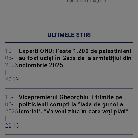
operatorului național.
ULTIMELE ȘTIRI
10-
Experți ONU: Peste 1.200 de palestinieni
08-
au fost uciși în Gaza de la armistițiul din
2026
octombrie 2025
|
22:19
10-
Vicepremierul Gheorghiu îi trimite pe
08-
politicienii corupți la ”lada de gunoi a
2026
istoriei”. ”Va veni ziua în care veți plăti”
|
22:13