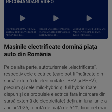
RECOMANDĂRI VIDEO
Profit record pentru Pilonul 2.
Reacția unui absolvent care a
Bebeluș de 11 luni la volanul unei
Câștigul celor 8,5 milioane de
mers cu motocicleta turată la
mașini în mișcare, pe drum
români care au ...
bacalaureatul de ...
public. Mama de ...
Mașinile electrificate domină piața
auto din România
Pe de altă parte, autoturismele „electrificate”,
respectiv cele electrice (care pot fi încărcate din
sursă externă de electricitate - BEV și PHEV),
precum și cele mild-hybrid și full hybrid (care
dispun și de propulsie electrică fără încărcare din
sursă externă de electricitate) dețin, în luna iunie a
anului 2026, o cotă de piață de 64%, fiind cel mai