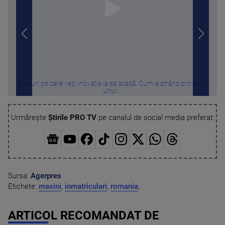
Site-uri pe care vezi inovația la ea acasă. Cum a strâns proiectul
Pro
unui ...
Urmărește
Știrile PRO TV
pe canalul de social media preferat:
Sursa:
Agerpres
Etichete:
masini
,
inmatriculari
,
romania
,
ARTICOL RECOMANDAT DE