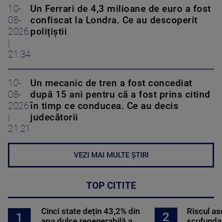
10-
Un Ferrari de 4,3 milioane de euro a fost
08-
confiscat la Londra. Ce au descoperit
2026
polițiștii
|
21:34
10-
Un mecanic de tren a fost concediat
08-
după 15 ani pentru că a fost prins citind
2026
în timp ce conducea. Ce au decis
|
judecătorii
21:21
VEZI MAI MULTE ȘTIRI
TOP CITITE
Cinci state dețin 43,2% din
Riscul a
2
1
apa dulce regenerabilă a
scufundar