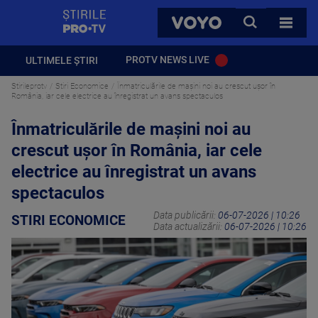
StirilePROTV
CAUTA
VOYO
TOATE 
PROTV NEWS LIVE
ULTIMELE ȘTIRI
Stirileprotv
Stiri Economice
Înmatriculările de mașini noi au crescut ușor în
România, iar cele electrice au înregistrat un avans spectaculos
Înmatriculările de mașini noi au
crescut ușor în România, iar cele
electrice au înregistrat un avans
spectaculos
Data publicării:
06-07-2026 | 10:26
STIRI ECONOMICE
Data actualizării:
06-07-2026 | 10:26