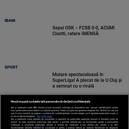
IBANI
Sepsi OSK – FCSB 0-0, ACUM!
Cisotti, ratare IMENSĂ
SPORT
Mutare spectaculoasă în
SuperLiga! A plecat de la U Cluj și
a semnat cu o rivală
Nouă ne pasă ca datele tale personale să rămână confidențiale
Noi și partenerii noștri
201
stocăm și/sau accesăm informații pe dispozitivul dvs., precum identificatorii cookie
unici pentru prelucrarea datelor cu caracter personal. Puteți accepta sau gestiona alegerile dvs. făcând clic mai jos
SPORT
sau în orice moment, pe pagina cu politica de confidențialitate. Aceste alegeri vor fi raportate partenerilor noștri și
nu vă vor afecta navigarea.
Mai multe detalii
Noi si partenerii nostri (retelele de socializare si agentiile de publicitate partenere, precum si furnizorii nostri de
servicii de date analitice) prelucram date pentru a permite website-ului sa functioneze, pentru a personaliza
continutul si anunturile publicitare afisate in functie de interesele si/sau profilul dvs., pentru a va oferi
functionalitati aferente retelelor de socializare si pentru a analiza traficul pe website. Beneficiati de drepturile