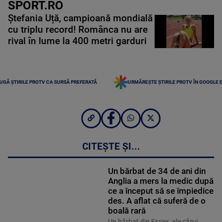
SPORT.RO
Ștefania Uță, campioană mondială
cu triplu record! Românca nu are
rival în lume la 400 metri garduri
UGĂ ȘTIRILE PROTV CA SURSĂ PREFERATĂ
URMĂREȘTE ȘTIRILE PROTV ÎN GOOGLE 
CITEȘTE ȘI...
Un bărbat de 34 de ani din
Anglia a mers la medic după
ce a început să se împiedice
des. A aflat că suferă de o
boală rară
Un bărbat din Essex, ale cărui