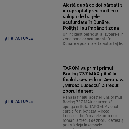
Alertă după ce doi bărbați s-
au apropiat prea mult cu o
șalupă de barjele
scufundate în Dunăre.
Polițiștii au împânzit zona
Un incident petrecut la Izvoarele în
ȘTIRI ACTUALE
zona barjelor scufundate în
Dunăre a pus în alertă autoritățile.
TAROM va primi primul
Boeing 737 MAX până la
finalul acestei luni. Aeronava
„Mircea Lucescu” a trecut
zborul de test
Până la finalul acestei luni, primul
ȘTIRI ACTUALE
Boeing 737 MAX ar urma să
ajungă în flota TAROM. Avionul
care a fost botezat Mircea
Lucescu după marele antrenor
român, a trecut de zborul de test și
poartă deja însemnele