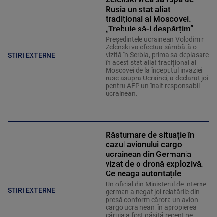
Rusia un stat aliat
tradițional al Moscovei.
„Trebuie să-i despărțim”
Președintele ucrainean Volodimir
Zelenski va efectua sâmbătă o
vizită în Serbia, prima sa deplasare
STIRI EXTERNE
în acest stat aliat tradițional al
Moscovei de la începutul invaziei
ruse asupra Ucrainei, a declarat joi
pentru AFP un înalt responsabil
ucrainean.
Răsturnare de situație în
cazul avionului cargo
ucrainean din Germania
vizat de o dronă explozivă.
Ce neagă autoritățile
Un oficial din Ministerul de Interne
STIRI EXTERNE
german a negat joi relatările din
presă conform cărora un avion
cargo ucrainean, în apropierea
căruia a fost găsită recent pe