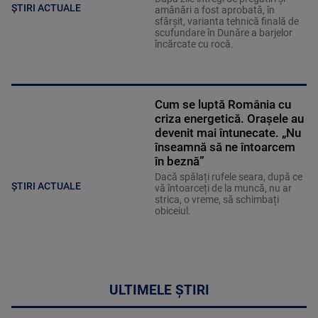
ȘTIRI ACTUALE
amânări a fost aprobată, în
sfârșit, varianta tehnică finală de
scufundare în Dunăre a barjelor
încărcate cu rocă.
Cum se luptă România cu
criza energetică. Orașele au
devenit mai întunecate. „Nu
înseamnă să ne întoarcem
în beznă”
Dacă spălați rufele seara, după ce
ȘTIRI ACTUALE
vă întoarceți de la muncă, nu ar
strica, o vreme, să schimbați
obiceiul.
ULTIMELE ȘTIRI