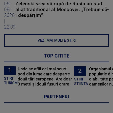
06-
Zelenski vrea să rupă de Rusia un stat
08-
aliat tradițional al Moscovei. „Trebuie să-
2026
i despărțim”
|
22:09
VEZI MAI MULTE ȘTIRI
TOP CITITE
Unde se află cel mai scurt
Organismul 
1
2
pod din lume care desparte
populație di
STIRI
două țări europene. Are doar
o abilitate p
STIRI
TURISM
3 metri și două fusuri orare
oamenilor nu
STIINTA
PARTENERI