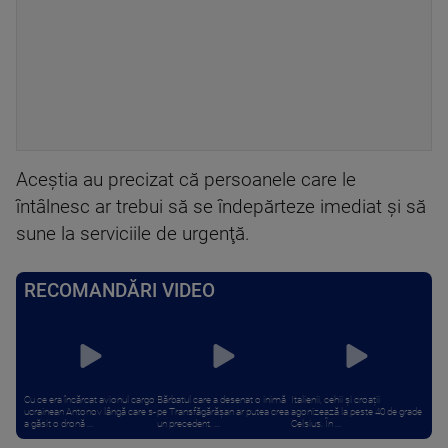
Aceştia au precizat că persoanele care le
întâlnesc ar trebui să se îndepărteze imediat şi să
sune la serviciile de urgenţă.
RECOMANDĂRI VIDEO
Cu ce era încărcat avionul cargo
Bărbatul care a desenat o inimă
Italienii, cehii și croații
ucrainean Antonov lângă care s-
pe Transfăgărășan ar putea crea
agonizează la peste 40 de grade
a găsit o dronă ...
un precedent. ...
Celsius. În ...