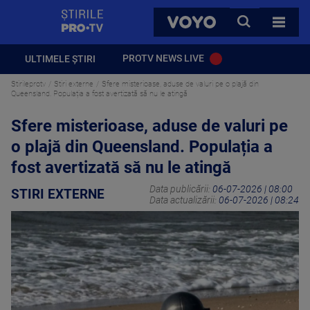
StirilePROTV
CAUTA
VOYO
TOATE 
PROTV NEWS LIVE
ULTIMELE ȘTIRI
Stirileprotv
Stiri externe
Sfere misterioase, aduse de valuri pe o plajă din
Queensland. Populația a fost avertizată să nu le atingă
Sfere misterioase, aduse de valuri pe
o plajă din Queensland. Populația a
fost avertizată să nu le atingă
Data publicării:
06-07-2026 | 08:00
STIRI EXTERNE
Data actualizării:
06-07-2026 | 08:24