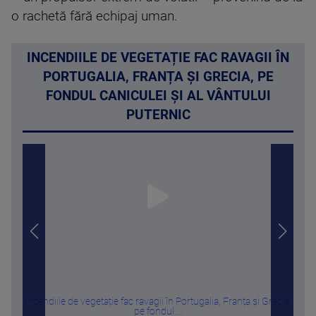
o rachetă fără echipaj uman.
INCENDIILE DE VEGETAȚIE FAC RAVAGII ÎN
PORTUGALIA, FRANȚA ȘI GRECIA, PE
FONDUL CANICULEI ȘI AL VÂNTULUI
PUTERNIC
Incendiile de vegetație fac ravagii în Portugalia, Franța și Grecia,
Cu c
pe fondul ...