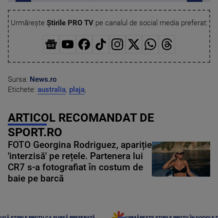
Urmărește
Știrile PRO TV
pe canalul de social media preferat:
Sursa:
News.ro
Etichete:
australia
,
plaja
,
ARTICOL RECOMANDAT DE
SPORT.RO
FOTO Georgina Rodriguez, apariție
'interzisă' pe rețele. Partenera lui
CR7 s-a fotografiat în costum de
baie pe barcă
UGĂ ȘTIRILE PROTV CA SURSĂ PREFERATĂ
URMĂREȘTE ȘTIRILE PROTV ÎN GOOGLE 