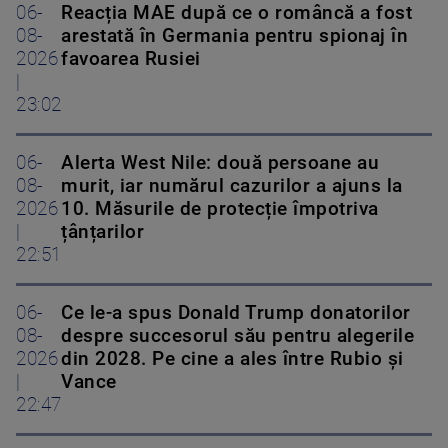
06-
Reacția MAE după ce o româncă a fost
08-
arestată în Germania pentru spionaj în
2026
favoarea Rusiei
|
23:02
06-
Alerta West Nile: două persoane au
08-
murit, iar numărul cazurilor a ajuns la
2026
10. Măsurile de protecție împotriva
|
țânțarilor
22:51
06-
Ce le-a spus Donald Trump donatorilor
08-
despre succesorul său pentru alegerile
2026
din 2028. Pe cine a ales între Rubio și
|
Vance
22:47