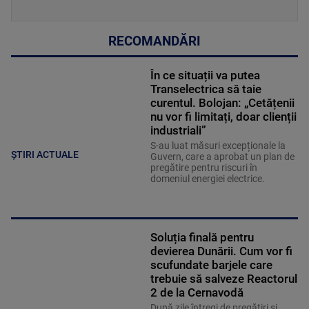
RECOMANDĂRI
În ce situații va putea
Transelectrica să taie
curentul. Bolojan: „Cetățenii
nu vor fi limitați, doar clienții
industriali”
S-au luat măsuri excepționale la
ȘTIRI ACTUALE
Guvern, care a aprobat un plan de
pregătire pentru riscuri în
domeniul energiei electrice.
Soluția finală pentru
devierea Dunării. Cum vor fi
scufundate barjele care
trebuie să salveze Reactorul
2 de la Cernavodă
După zile întregi de pregătiri și