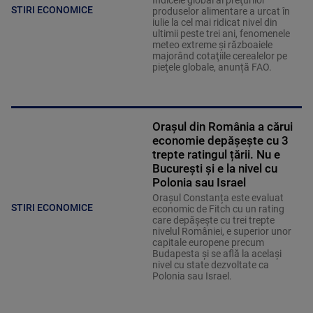
Indicele global al preţurilor
STIRI ECONOMICE
produselor alimentare a urcat în
iulie la cel mai ridicat nivel din
ultimii peste trei ani, fenomenele
meteo extreme şi războaiele
majorând cotaţiile cerealelor pe
pieţele globale, anunță FAO.
Orașul din România a cărui
economie depășește cu 3
trepte ratingul țării. Nu e
București și e la nivel cu
Polonia sau Israel
Orașul Constanța este evaluat
STIRI ECONOMICE
economic de Fitch cu un rating
care depășește cu trei trepte
nivelul României, e superior unor
capitale europene precum
Budapesta și se află la același
nivel cu state dezvoltate ca
Polonia sau Israel.