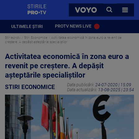
StirilePROTV
CAUTA
VOYO
TOATE 
PROTV NEWS LIVE
ULTIMELE ȘTIRI
Stirileprotv
Stiri Economice
Activitatea economică în zona euro a revenit pe
creștere. A depășit așteptările specialiștilor
Activitatea economică în zona euro a
revenit pe creștere. A depășit
așteptările specialiștilor
Data publicării:
24-07-2020 | 15:09
STIRI ECONOMICE
Data actualizării:
13-08-2025 | 23:54