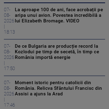
07-
La aproape 100 de ani, face acrobații pe
08-
aripa unui avion. Povestea incredibilă a
2026
lui Elizabeth Bromage. VIDEO
|
18:13
07-
De ce Bulgaria are producție record la
08-
Kozlodui pe timp de secetă, în timp ce
2026
România importă energie
|
17:50
07-
Moment istoric pentru catolicii din
08-
România. Relicva Sfântului Francisc din
2026
Assisi a ajuns la Arad
|
17:46