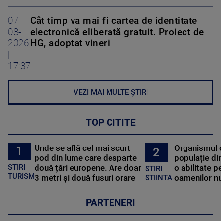
07-
Cât timp va mai fi cartea de identitate
08-
electronică eliberată gratuit. Proiect de
2026
HG, adoptat vineri
|
17:37
VEZI MAI MULTE ȘTIRI
TOP CITITE
Unde se află cel mai scurt
Organismul 
1
2
pod din lume care desparte
populație di
STIRI
două țări europene. Are doar
o abilitate p
STIRI
TURISM
3 metri și două fusuri orare
oamenilor nu
STIINTA
PARTENERI