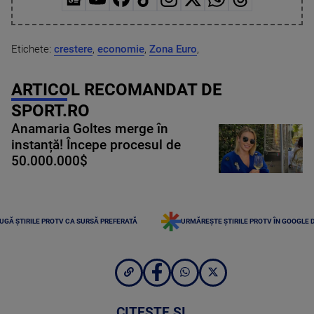
Etichete:
crestere
,
economie
,
Zona Euro
,
ARTICOL RECOMANDAT DE
SPORT.RO
Anamaria Goltes merge în
instanță! Începe procesul de
50.000.000$
UGĂ ȘTIRILE PROTV CA SURSĂ PREFERATĂ
URMĂREȘTE ȘTIRILE PROTV ÎN GOOGLE 
CITEȘTE ȘI...