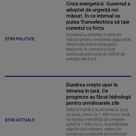
Criză energetică. Guvernul a
adoptat de urgență noi
măsuri. În ce interval va
putea Transelectrica să taie
curentul cu forța
Guvernul a adoptat o serie de
STIRI POLITICE
măsuri pentru creșterea siguranței
Sistemului Electroenergetic
Național, în contextul unor
eventuale perioade de deficit de
energie electrică.
Dunărea crește ușor la
intrarea în țară. Ce
prognoze au făcut hidrologii
pentru următoarele zile
Debitul Dunării, la intrarea în ţară,
se situa, vineri, la 1.400 mc/s, însă
va exista o tendinţă de creştere
ȘTIRI ACTUALE
până la 1.450 mc/s, la jumătatea
săptămânii viitoare, reiese din
prognoza publicată de Institutul