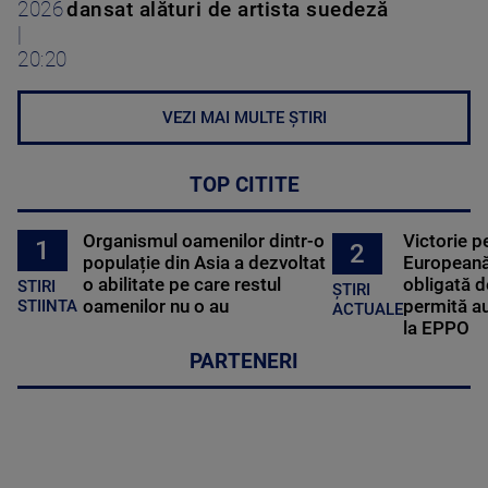
2026
dansat alături de artista suedeză
|
20:20
VEZI MAI MULTE ȘTIRI
TOP CITITE
Organismul oamenilor dintr-o
Victorie p
1
2
populație din Asia a dezvoltat
Europeană
o abilitate pe care restul
obligată d
STIRI
ȘTIRI
oamenilor nu o au
permită au
STIINTA
ACTUALE
la EPPO
PARTENERI