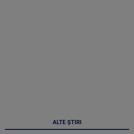
TV # 19.00 -
8 August
2026
MAI
MULTE
DETALII
30:33
ALTE ȘTIRI