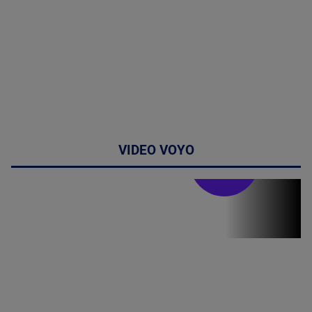
VIDEO VOYO
Stirile PRO TV
Stirile PRO