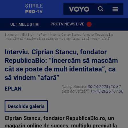
StirilePROTV
CAUTA
VOYO
TOATE 
PROTV NEWS LIVE
ULTIMELE ȘTIRI
Stirileprotv
EMISIUNI
ePlan
Interviu. Ciprian Stancu, fondator RepublicaBio:
“Încercăm să mascăm cât se poate de mult identitatea”, ca să vindem ”afară”
Interviu. Ciprian Stancu, fondator
RepublicaBio: “Încercăm să mascăm
cât se poate de mult identitatea”, ca
să vindem ”afară”
Data publicării:
30-04-2024 | 10:32
EPLAN
Data actualizării:
14-10-2025 | 07:30
Deschide galeria
Ciprian Stancu, fondator RepublicaBio.ro, un
magazin online de succes, multiplu premiat la