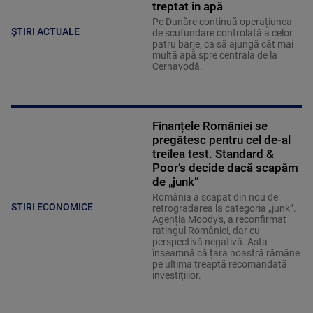
treptat în apă
Pe Dunăre continuă operațiunea
ȘTIRI ACTUALE
de scufundare controlată a celor
patru barje, ca să ajungă cât mai
multă apă spre centrala de la
Cernavodă.
Finanțele României se
pregătesc pentru cel de-al
treilea test. Standard &
Poor’s decide dacă scapăm
de „junk”
România a scapat din nou de
STIRI ECONOMICE
retrogradarea la categoria „junk”.
Agenția Moody's, a reconfirmat
ratingul României, dar cu
perspectivă negativă. Asta
înseamnă că țara noastră rămâne
pe ultima treaptă recomandată
investițiilor.