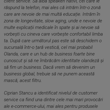
client service. Să aibă speakeri nativi, cei care le
răspund la telefon, mai ales că intrăm într-o zonă
care are nevoie de mai multă educație. Intrăm în
zona de longevitate, slow aging, unde e nevoie de
multe explicații medicale în spate și ai nevoie să
vorbești cu cineva care vorbește confortabil limba
ta. După care următorul pas este să deschidem o
sucursală într-o țară vestică, cel mai probabil
Olanda, care e un hub de business foarte bine
cunoscut și să ne îmbrăcăm identitate olandeză și
să fim un business. Dacă vrem să devenim un
business global, trebuie să ne punem această
mască, acest filtru.
Ciprian Stancu a identificat nivelul de customer
service ca fiind una dintre cele mai mari provocări
ale e-commerce-ului, mai ales pentru produsele