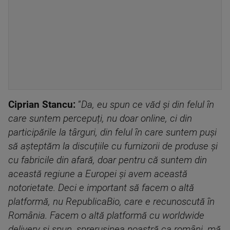
Ciprian Stancu:
”
Da, eu spun ce văd și din felul în
care suntem percepuți, nu doar online, ci din
participările la târguri, din felul în care suntem puși
să așteptăm la discuțiile cu furnizorii de produse și
cu fabricile din afară, doar pentru că suntem din
această regiune a Europei și avem această
notorietate. Deci e important să facem o altă
platformă, nu RepublicaBio, care e recunoscută în
România. Facem o altă platformă cu worldwide
delivery și spun, sprerușinea noastră ca români, mă