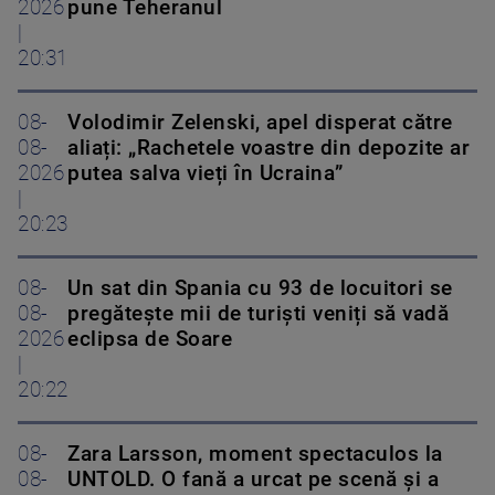
2026
pune Teheranul
|
20:31
08-
Volodimir Zelenski, apel disperat către
08-
aliați: „Rachetele voastre din depozite ar
2026
putea salva vieți în Ucraina”
|
20:23
08-
Un sat din Spania cu 93 de locuitori se
08-
pregătește mii de turiști veniți să vadă
2026
eclipsa de Soare
|
20:22
08-
Zara Larsson, moment spectaculos la
08-
UNTOLD. O fană a urcat pe scenă și a