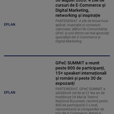
30 august 2026: 4 zile de
cursuri de E-Commerce și
Digital Marketing,
networking și inspirație
PARTENERIAT. 4 zile de know-how
EPLAN
aplicat, inspirație și conexiuni
valoroase, alături de Comunitatea
GPeC și unii dintre cei mai apreciați
specialiști din E-Commerce și
Digital Marketing.
GPeC SUMMIT a reunit
peste 800 de participanți,
15+ speakeri internaționali
și români și peste 30 de
expozanți
PARTENERIAT. GPeC SUMMIT a
EPLAN
sărbătorit cel de-al 21-lea an de
tradiție pe 26 Mai la Teatrul
Național București, reunind peste
800 de participanți C-Level,
reprezentanți ai companiilor de
top din E-Commerce, Retail și