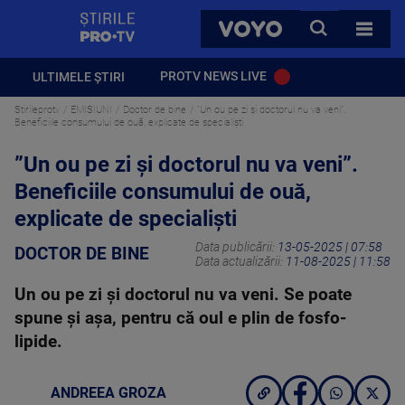
StirilePROTV
CAUTA
VOYO
TOATE 
PROTV NEWS LIVE
ULTIMELE ȘTIRI
Stirileprotv
EMISIUNI
Doctor de bine
”Un ou pe zi și doctorul nu va veni”.
Beneficiile consumului de ouă, explicate de specialiști
”Un ou pe zi și doctorul nu va veni”.
Beneficiile consumului de ouă,
explicate de specialiști
Data publicării:
13-05-2025 | 07:58
DOCTOR DE BINE
Data actualizării:
11-08-2025 | 11:58
Un ou pe zi și doctorul nu va veni. Se poate
spune și aşa, pentru că oul e plin de fosfo-
lipide.
ANDREEA GROZA