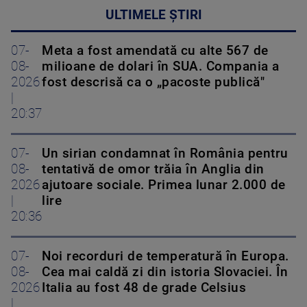
ULTIMELE ȘTIRI
07-
Meta a fost amendată cu alte 567 de
08-
milioane de dolari în SUA. Compania a
2026
fost descrisă ca o „pacoste publică"
|
20:37
07-
Un sirian condamnat în România pentru
08-
tentativă de omor trăia în Anglia din
2026
ajutoare sociale. Primea lunar 2.000 de
|
lire
20:36
07-
Noi recorduri de temperatură în Europa.
08-
Cea mai caldă zi din istoria Slovaciei. În
2026
Italia au fost 48 de grade Celsius
|