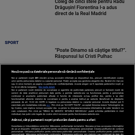
Coleg de cinci stele pentru Radu
Drăgușin! Fiorentina l-a adus
direct de la Real Madrid
SPORT
”Poate Dinamo să câștige titlul?”.
Răspunsul lui Cristi Pulhac
Nouă ne pasă ca datele tale personale să rămână confidențiale
Noi și partenerii noștri
201
stocăm și/sau accesăm informații pe dispozitivul dvs., precum identificatorii cookie
unici pentru prelucrarea datelor cu caracter personal. Puteți accepta sau gestiona alegerile dvs. făcând clic mai jos
sau în orice moment, pe pagina cu politica de confidențialitate. Aceste alegeri vor fi raportate partenerilor noștri și
nu vă vor afecta navigarea.
Mai multe detalii
Noi si partenerii nostri (retelele de socializare si agentiile de publicitate partenere, precum si furnizorii nostri de
SPORT
servicii de date analitice) prelucram date pentru a permite website-ului sa functioneze, pentru a personaliza
continutul si anunturile publicitare afisate in functie de interesele si/sau profilul dvs., pentru a va oferi
functionalitati aferente retelelor de socializare si pentru a analiza traficul pe website. Beneficiati de drepturile
prevazute de art. 15-22 din GDPR in legatura cu prelucrarea datelor cu caracter personal. Aceste drepturi pot fi
exercitate prin modalitatea indicata
aici
. Prin click pe “ACCEPT TOATE”, acceptati folosirea tuturor Tehnologiilor de
tip Cookie, care implica inclusiv acceptul dvs. cu privire la stocarea/accesarea informatiilor de catre Vendor-ii cu
care colaboram. Prin click pe “VREAU SA MODIFIC SETARILE INDIVIDUAL” puteti schimba preferintele in mod
individual, mai putin cele legate de cookie strict necesare pentru functionarea website-ului.
Atât noi, cât și partenerii noștri prelucrăm datele pentru a oferi:
Dezvoltarea și îmbunătățirea serviciilor. Măsurarea performanței reclamelor. Stocarea și/sau accesarea informațiilor
de pe un dispozitiv. Utilizarea profilurilor pentru selectarea conținutului personalizat. Crearea profilurilor de conținut
personalizat. Utilizarea profilurilor pentru selectarea publicității personalizate. Crearea profilurilor pentru publicitate
personalizată. Măsurarea performanței conținutului. Înțelegerea publicului prin statistici sau combinații de date din