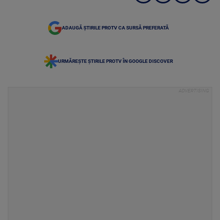
ADAUGĂ ȘTIRILE PROTV CA SURSĂ PREFERATĂ
URMĂREȘTE ȘTIRILE PROTV ÎN GOOGLE DISCOVER