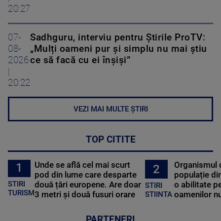
20:27
07-
Sadhguru, interviu pentru Știrile ProTV:
08-
„Mulți oameni pur și simplu nu mai știu
2026
ce să facă cu ei înșiși”
|
20:22
VEZI MAI MULTE ȘTIRI
TOP CITITE
Unde se află cel mai scurt
Organismul 
1
2
pod din lume care desparte
populație di
STIRI
două țări europene. Are doar
o abilitate p
STIRI
TURISM
3 metri și două fusuri orare
oamenilor nu
STIINTA
PARTENERI