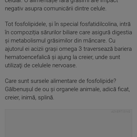
celular. O alimentație fără grăsimi are impact
negativ asupra comunicării dintre celule.
Tot fosfolipidele, și în special fosfatidilcolina, intră
în compoziția sărurilor biliare care asigură digestia
și metabolismul grăsimilor din mâncare. Cu
ajutorul ei acizii grași omega 3 traversează bariera
hematoencefalică și ajung la creier, unde sunt
utilizaţi de celulele nervoase.
Care sunt sursele alimentare de fosfolipide?
Gălbenușul de ou și organele animale, adică ficat,
creier, inimă, splină.