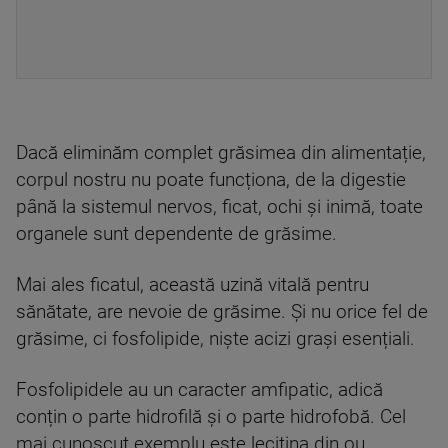
Dacă eliminăm complet grăsimea din alimentație,
corpul nostru nu poate funcționa, de la digestie
până la sistemul nervos, ficat, ochi și inimă, toate
organele sunt dependente de grăsime.
Mai ales ficatul, această uzină vitală pentru
sănătate, are nevoie de grăsime. Și nu orice fel de
grăsime, ci fosfolipide, niște acizi grași esențiali.
Fosfolipidele au un caracter amfipatic, adică
conțin o parte hidrofilă și o parte hidrofobă. Cel
mai cunoscut exemplu este lecitina din ou,