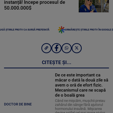
instanță! Începe procesul de
50.000.000$
UGĂ ȘTIRILE PROTV CA SURSĂ PREFERATĂ
URMĂREȘTE ȘTIRILE PROTV ÎN GOOGLE 
CITEȘTE ȘI...
De ce este important ca
măcar o dată la două zile să
avem o oră de efort fizic.
Mecanismul care ne scapă
de o boală grea
Când ne mișcăm, mușchii preiau
DOCTOR DE BINE
zahărul din sânge fără ajutorul
hormonului insulină. Mișcarea
devine astfel cel mai mare ajutor