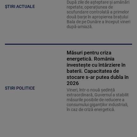
După zile de așteptare și amânări
ȘTIRI ACTUALE
repetate, operațiunea de
scufundare controlată a primelor
două barje în apropierea brațului
Bala de pe Dunăre a început vineri
după-amiază.
Măsuri pentru criza
energetică. România
investește cu întârziere în
baterii. Capacitatea de
stocare s-ar putea dubla în
2026
STIRI POLITICE
Vineri, într-o nouă ședință
extraordinară, Guvernul a stabilit
măsurile posibile de reducere a
consumului giganților industriali,
în caz de criză energetică.