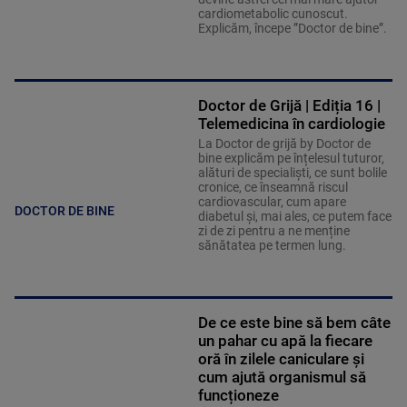
cardiometabolic cunoscut.
Explicăm, începe ”Doctor de bine”.
Doctor de Grijă | Ediția 16 |
Telemedicina în cardiologie
La Doctor de grijă by Doctor de
bine explicăm pe înțelesul tuturor,
alături de specialiști, ce sunt bolile
cronice, ce înseamnă riscul
cardiovascular, cum apare
DOCTOR DE BINE
diabetul și, mai ales, ce putem face
zi de zi pentru a ne menține
sănătatea pe termen lung.
De ce este bine să bem câte
un pahar cu apă la fiecare
oră în zilele caniculare și
cum ajută organismul să
funcționeze