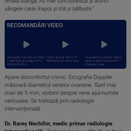
renală stângă, nu mai funcționează și atunci
sângele cade înapoi și stă și băltește.”
RECOMANDĂRI VIDEO
De ce este important ca măcar
Doctor de Grijă | Ediția 16 |
De ce este bine să bem câte un
o dată la două zile să avem o
Telemedicina în cardiologie
pahar cu apă la fiecare oră în
oră de efort fizic. ...
zilele caniculare ...
Apare disconfortul cronic. Ecografia Doppler
măsoară diametrul venelor ovariene. Sunt mai
mari de 5 mm, vorbim despre vene așa-numite
varicoase. Se tratează prin radiologie
intervențională.
Dr. Rareș Nechifor, medic primar radiologie