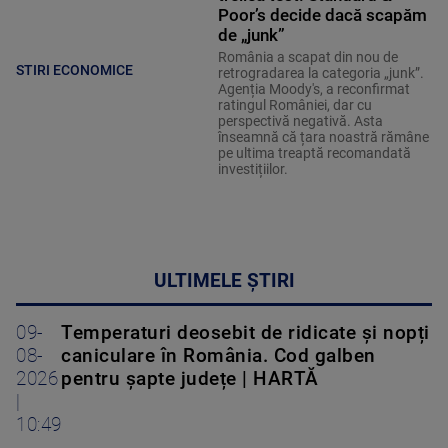
Poor’s decide dacă scapăm
de „junk”
România a scapat din nou de
STIRI ECONOMICE
retrogradarea la categoria „junk”.
Agenția Moody's, a reconfirmat
ratingul României, dar cu
perspectivă negativă. Asta
înseamnă că țara noastră rămâne
pe ultima treaptă recomandată
investițiilor.
ULTIMELE ȘTIRI
09-
Temperaturi deosebit de ridicate și nopți
08-
caniculare în România. Cod galben
2026
pentru șapte județe | HARTĂ
|
10:49