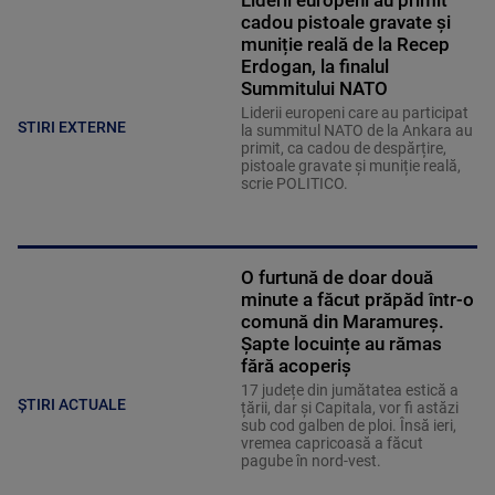
cadou pistoale gravate și
muniție reală de la Recep
Erdogan, la finalul
Summitului NATO
Liderii europeni care au participat
STIRI EXTERNE
la summitul NATO de la Ankara au
primit, ca cadou de despărțire,
pistoale gravate și muniție reală,
scrie POLITICO.
O furtună de doar două
minute a făcut prăpăd într-o
comună din Maramureș.
Șapte locuințe au rămas
fără acoperiș
17 județe din jumătatea estică a
ȘTIRI ACTUALE
țării, dar și Capitala, vor fi astăzi
sub cod galben de ploi. Însă ieri,
vremea capricoasă a făcut
pagube în nord-vest.