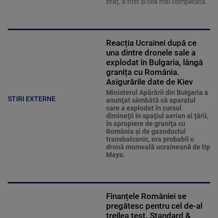
braț, a fost și cea mai complicată.
Reacția Ucrainei după ce
una dintre dronele sale a
explodat în Bulgaria, lângă
granița cu România.
Asigurările date de Kiev
Ministerul Apărării din Bulgaria a
STIRI EXTERNE
anunţat sâmbătă că aparatul
care a explodat în cursul
dimineţii în spaţiul aerian al ţării,
în apropiere de graniţa cu
România şi de gazoductul
transbalcanic, era probabil o
dronă momeală ucraineană de tip
Maya.
Finanțele României se
pregătesc pentru cel de-al
treilea test. Standard &