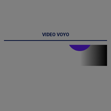
VIDEO VOYO
Stirile PRO TV
Stirile PRO
TV # 19.00 -
8 August