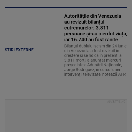
Autoritățile din Venezuela
au revizuit bilanțul
cutremurelor: 3.811
persoane și-au pierdut viața,
iar 16.740 au fost rănite
Bilanţul dublului seism din 24 iunie
STIRI EXTERNE
din Venezuela a fost revizuit în
creştere şi se ridică în prezent la
3.811 morţi, a anunţat miercuri
preşedintele Adunării Naţionale,
Jorge Rodriguez, în cursul unei
intervenţii televizate, notează AFP.