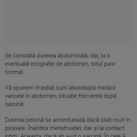
Se constată durerea abdominală, dar, la o
eventuală ecografie de abdomen, totul pare
normal.
Vă spunem imediat cum abordează medicii
varicele în abdomen, situație frecventă după
sarcină.
Durerea pelvină se accentuează dacă stați mult în
picioare. Înaintea menstruației, dar și la contact
intim. Aceasta, dacă ați avut o sarcină. În cele 9