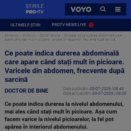
StirilePROTV
CAUTA
VOYO
TOATE 
PROTV NEWS LIVE
ULTIMELE ȘTIRI
Stirileprotv
EMISIUNI
Doctor de bine
Ce poate indica durerea abdominală care
apare când stați mult în picioare. Varicele din abdomen, frecvente după sarcină
Ce poate indica durerea abdominală
care apare când stați mult în picioare.
Varicele din abdomen, frecvente după
sarcină
Data publicării:
09-07-2026 | 08:49
DOCTOR DE BINE
Data actualizării:
09-07-2026 | 08:50
Ce poate indica durerea la nivelul abdomenului,
mai ales când stați mult în picioare. Așa cum
facem varice la nivelul picioarelor, la fel pot
apărea în interiorul abdomenului.