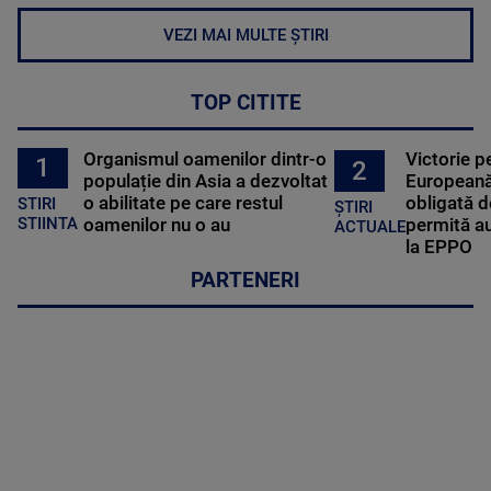
VEZI MAI MULTE ȘTIRI
TOP CITITE
Organismul oamenilor dintr-o
Victorie p
1
2
populație din Asia a dezvoltat
Europeană
o abilitate pe care restul
obligată d
STIRI
ȘTIRI
oamenilor nu o au
permită au
STIINTA
ACTUALE
la EPPO
PARTENERI