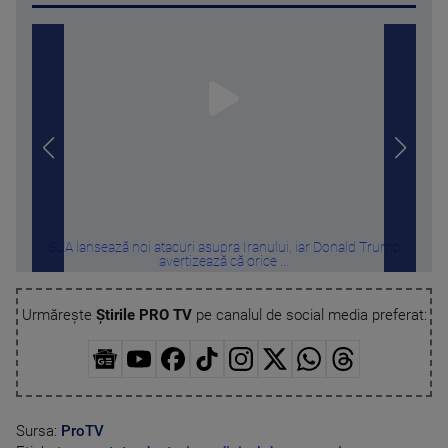
SUA lansează noi atacuri asupra Iranului, iar Donald Trump
De ce
avertizează că orice ...
Urmărește
Știrile PRO TV
pe canalul de social media preferat:
Sursa:
ProTV