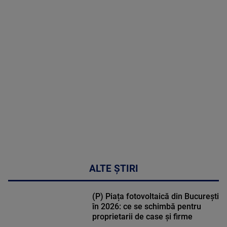
2026
MAI
MULTE
DETALII
30:33
ALTE ȘTIRI
(P) Piața fotovoltaică din București
în 2026: ce se schimbă pentru
proprietarii de case și firme