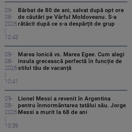
09-
Bărbat de 80 de ani, salvat după opt ore
08-
de căutări pe Vârful Moldoveanu. S-a
2026
rătăcit după ce s-a despărțit de grup
|
10:43
09-
Marea Ionică vs. Marea Egee. Cum alegi
08-
insula grecească perfectă în funcție de
2026
stilul tău de vacanță
|
10:41
09-
Lionel Messi a revenit în Argentina
08-
pentru înmormântarea tatălui său. Jorge
2026
Messi a murit la 68 de ani
|
10:39