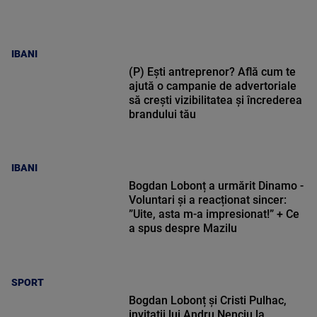
IBANI
(P) Ești antreprenor? Află cum te
ajută o campanie de advertoriale
să crești vizibilitatea și încrederea
brandului tău
IBANI
Bogdan Lobonț a urmărit Dinamo -
Voluntari și a reacționat sincer:
”Uite, asta m-a impresionat!” + Ce
a spus despre Mazilu
SPORT
Bogdan Lobonț și Cristi Pulhac,
invitații lui Andru Nenciu la