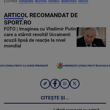
Etichete:
sanatate
,
doctori
,
medici
,
abdomen
,
varice
,
ARTICOL RECOMANDAT DE
SPORT.RO
FOTO | Imaginea cu Vladimir Putin
care a stârnit revoltă! Ucrainenii
acuză lipsă de reacție la nivel
mondial
UGĂ ȘTIRILE PROTV CA SURSĂ PREFERATĂ
URMĂREȘTE ȘTIRILE PROTV ÎN GOOGLE 
CITEȘTE ȘI...
Liderii europeni au primit