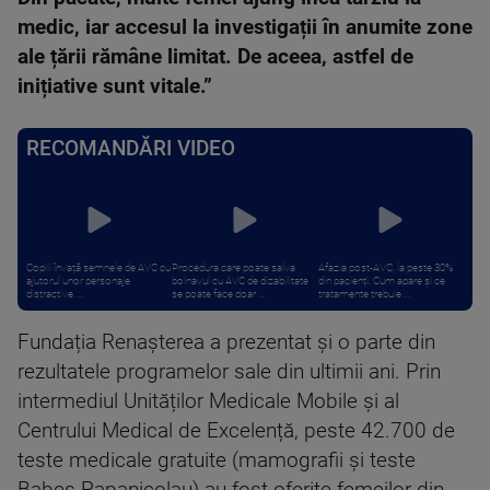
medic, iar accesul la investigații în anumite zone
ale țării rămâne limitat. De aceea, astfel de
inițiative sunt vitale.”
RECOMANDĂRI VIDEO
Copiii învață semnele de AVC cu
Procedura care poate salva
Afazia post-AVC, la peste 30%
ajutorul unor personaje
bolnavul cu AVC de dizabilitate
din pacienți. Cum apare și ce
distractive. ...
se poate face doar ...
tratamente trebuie ...
Fundația Renașterea a prezentat și o parte din
rezultatele programelor sale din ultimii ani. Prin
intermediul Unităților Medicale Mobile și al
Centrului Medical de Excelență, peste 42.700 de
teste medicale gratuite (mamografii și teste