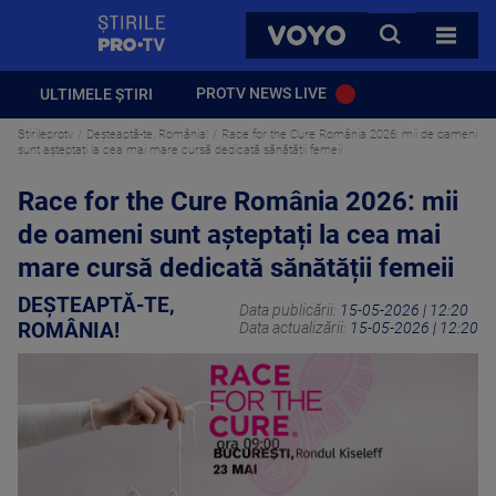
StirilePROTV
CAUTA
VOYO
TOATE 
PROTV NEWS LIVE
ULTIMELE ȘTIRI
Stirileprotv
Deșteaptă-te, România!
Race for the Cure România 2026: mii de oameni
sunt așteptați la cea mai mare cursă dedicată sănătății femeii
Race for the Cure România 2026: mii
de oameni sunt așteptați la cea mai
mare cursă dedicată sănătății femeii
DEȘTEAPTĂ-TE,
Data publicării:
15-05-2026 | 12:20
ROMÂNIA!
Data actualizării:
15-05-2026 | 12:20