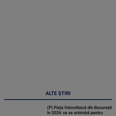
2026
MAI
MULTE
DETALII
50:27
ALTE ȘTIRI
(P) Piața fotovoltaică din București
în 2026: ce se schimbă pentru