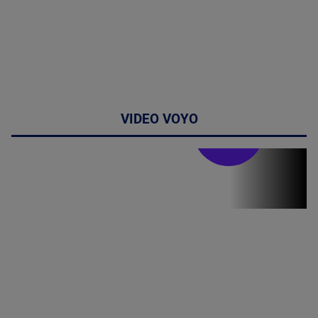
VIDEO VOYO
Stirile PRO TV
Stirile PRO
TV # 19.00 -
05 August