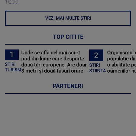
10:22
VEZI MAI MULTE ȘTIRI
TOP CITITE
Unde se află cel mai scurt
Organismul 
1
2
pod din lume care desparte
populație di
STIRI
două țări europene. Are doar
o abilitate p
STIRI
TURISM
3 metri și două fusuri orare
oamenilor nu
STIINTA
PARTENERI