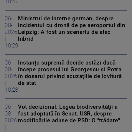
10:47
06-
Ministrul de interne german, despre
08-
incidentul cu dronă de pe aeroportul din
2026
Leipzig: A fost un scenariu de atac
|
hibrid
10:29
06-
Instanța supremă decide astăzi dacă
08-
începe procesul lui Georgescu și Potra
2026
în dosarul privind acuzațiile de lovitură
|
de stat
10:23
06-
Vot decizional. Legea biodiversităţii a
08-
fost adoptată în Senat. USR, despre
2026
modificările aduse de PSD: O "trădare"
|