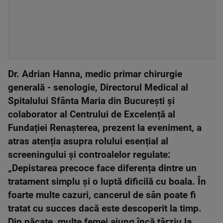
Dr. Adrian Hanna, medic primar chirurgie
generală - senologie, Directorul Medical al
Spitalului Sfânta Maria din București și
colaborator al Centrului de Excelență al
Fundației Renașterea, prezent la eveniment, a
atras atenția asupra rolului esențial al
screeningului și controalelor regulate:
„Depistarea precoce face diferența dintre un
tratament simplu și o luptă dificilă cu boala. În
foarte multe cazuri, cancerul de sân poate fi
tratat cu succes dacă este descoperit la timp.
Din păcate, multe femei ajung încă târziu la