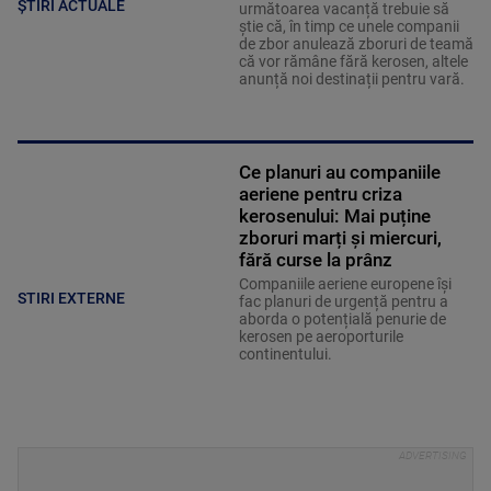
ȘTIRI ACTUALE
următoarea vacanță trebuie să
știe că, în timp ce unele companii
de zbor anulează zboruri de teamă
că vor rămâne fără kerosen, altele
anunță noi destinații pentru vară.
Ce planuri au companiile
aeriene pentru criza
kerosenului: Mai puține
zboruri marți și miercuri,
fără curse la prânz
Companiile aeriene europene își
STIRI EXTERNE
fac planuri de urgență pentru a
aborda o potențială penurie de
kerosen pe aeroporturile
continentului.