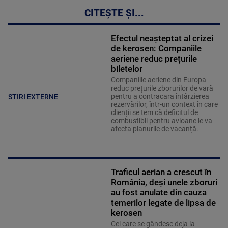
CITEȘTE ȘI...
Efectul neașteptat al crizei
de kerosen: Companiile
aeriene reduc prețurile
biletelor
Companiile aeriene din Europa
reduc prețurile zborurilor de vară
pentru a contracara întârzierea
STIRI EXTERNE
rezervărilor, într-un context în care
clienții se tem că deficitul de
combustibil pentru avioane le va
afecta planurile de vacanță.
Traficul aerian a crescut în
România, deși unele zboruri
au fost anulate din cauza
temerilor legate de lipsa de
kerosen
Cei care se gândesc deja la