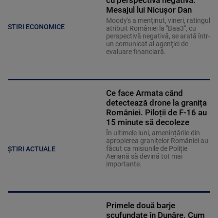
Mesajul lui Nicușor Dan
Moody's a menţinut, vineri, ratingul
STIRI ECONOMICE
atribuit României la "Baa3", cu
perspectivă negativă, se arată într-
un comunicat al agenţiei de
evaluare financiară.
Ce face Armata când
detectează drone la granița
României. Piloții de F-16 au
15 minute să decoleze
În ultimele luni, amenințările din
apropierea granițelor României au
făcut ca misiunile de Poliție
ȘTIRI ACTUALE
Aeriană să devină tot mai
importante.
Primele două barje
scufundate în Dunăre. Cum