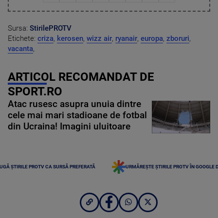
Sursa:
StirilePROTV
Etichete:
criza
,
kerosen
,
wizz air
,
ryanair
,
europa
,
zboruri
,
vacanta
,
ARTICOL RECOMANDAT DE
SPORT.RO
Atac rusesc asupra unuia dintre
cele mai mari stadioane de fotbal
din Ucraina! Imagini uluitoare
UGĂ ȘTIRILE PROTV CA SURSĂ PREFERATĂ
URMĂREȘTE ȘTIRILE PROTV ÎN GOOGLE 