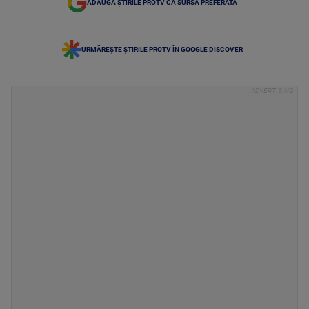
ADAUGĂ ȘTIRILE PROTV CA SURSĂ PREFERATĂ
URMĂREȘTE ȘTIRILE PROTV ÎN GOOGLE DISCOVER