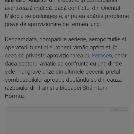
lunii iulie. Analiștii din industrie și comercianții
avertizează însă că, dacă conflictul din Orientul
Mijlociu se prelungește, ar putea apărea probleme
grave de aprovizionare pe termen lung.
Deocamdată, companiile aeriene, aeroporturile și
operatorii turistici europeni rămân optimiști în
ceea ce privește aprovizionarea cu
kerosen
, chiar
dacă sectorul aviatic se confruntă cu una dintre
cele mai grave crize din ultimele decenii, prețul
combustibilului aproape dublându-se din cauza
războiului din Iran și a blocadei Strâmtorii
Hormuz.