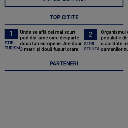
TOP CITITE
Unde se află cel mai scurt
Organismul 
1
2
pod din lume care desparte
populație di
STIRI
două țări europene. Are doar
o abilitate p
STIRI
TURISM
3 metri și două fusuri orare
oamenilor nu
STIINTA
PARTENERI