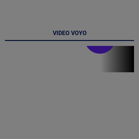
VIDEO VOYO
Stirile PRO TV
Stirile PRO
TV # 19.00 -
07 August
2026