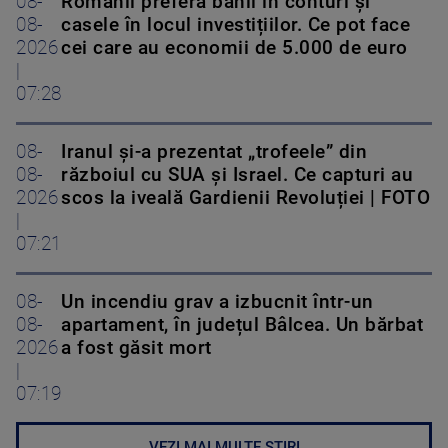
08-
Românii preferă banii în conturi și
08-
casele în locul investițiilor. Ce pot face
2026
cei care au economii de 5.000 de euro
|
07:28
08-
Iranul și-a prezentat „trofeele” din
08-
războiul cu SUA și Israel. Ce capturi au
2026
scos la iveală Gardienii Revoluției | FOTO
|
07:21
08-
Un incendiu grav a izbucnit într-un
08-
apartament, în județul Bâlcea. Un bărbat
2026
a fost găsit mort
|
07:19
VEZI MAI MULTE ȘTIRI