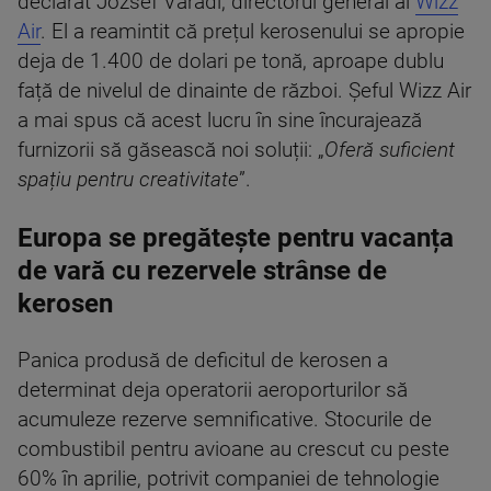
declarat József Váradi, directorul general al
Wizz
Air
. El a reamintit că prețul kerosenului se apropie
deja de 1.400 de dolari pe tonă, aproape dublu
față de nivelul de dinainte de război. Șeful Wizz Air
a mai spus că acest lucru în sine încurajează
furnizorii să găsească noi soluții: „
Oferă suficient
spațiu pentru creativitate
”.
Europa se pregătește pentru vacanța
de vară cu rezervele strânse de
kerosen
Panica produsă de deficitul de kerosen a
determinat deja operatorii aeroporturilor să
acumuleze rezerve semnificative. Stocurile de
combustibil pentru avioane au crescut cu peste
60% în aprilie, potrivit companiei de tehnologie