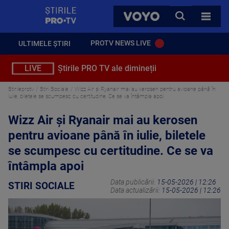
StirilePROTV
CAUTA
VOYO
TOATE 
PROTV NEWS LIVE
ULTIMELE ȘTIRI
LIVE
Știrile PRO TV ale dimineții
Stirileprotv
Stiri Sociale
Wizz Air și Ryanair mai au kerosen pentru avioane până în
iulie, biletele se scumpesc cu certitudine. Ce se va întâmpla apoi
Wizz Air și Ryanair mai au kerosen
pentru avioane până în iulie, biletele
se scumpesc cu certitudine. Ce se va
întâmpla apoi
Data publicării:
15-05-2026 | 12:26
STIRI SOCIALE
Data actualizării:
15-05-2026 | 12:26