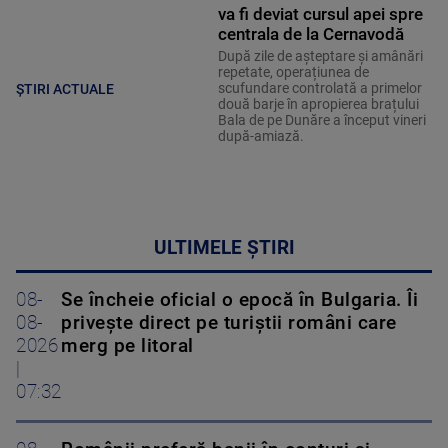
va fi deviat cursul apei spre
centrala de la Cernavodă
După zile de așteptare și amânări
repetate, operațiunea de
scufundare controlată a primelor
ȘTIRI ACTUALE
două barje în apropierea brațului
Bala de pe Dunăre a început vineri
după-amiază.
ULTIMELE ȘTIRI
08-
Se încheie oficial o epocă în Bulgaria. Îi
08-
privește direct pe turiștii români care
2026
merg pe litoral
|
07:32