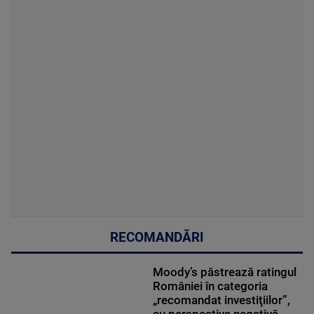
RECOMANDĂRI
Moody’s păstrează ratingul
României în categoria
„recomandat investiţiilor”,
cu perspectiva negativă.