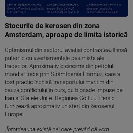
Câte săli de păcănele au mai
Cum poți reduce factura la
Un fost miner din Petrila și-a
rămas în România după ce au
energie. Soluția simplă
descoperit o pasiune
fost interzise în ...
recomandată de specialiști
neobișnuită după ce a ieșit ...
Stocurile de kerosen din zona
Amsterdam, aproape de limita istorică
Optimismul din sectorul aviației contrastează însă
puternic cu avertismentele pesimiste ale
traderilor. Aproximativ o cincime din petrolul
mondial trece prin Strâmtoarea Hormuz, care a
fost practic închisă transportului maritim din
cauza conflictului în curs, cu blocade impuse de
Iran și Statele Unite. Regiunea Golfului Persic
furnizează aproximativ un sfert din kerosenul
Europei.
„
Întotdeauna există cei care prevăd că vom