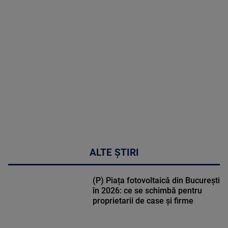
MAI
MULTE
DETALII
48:24
ALTE ȘTIRI
(P) Piața fotovoltaică din București
în 2026: ce se schimbă pentru
proprietarii de case și firme