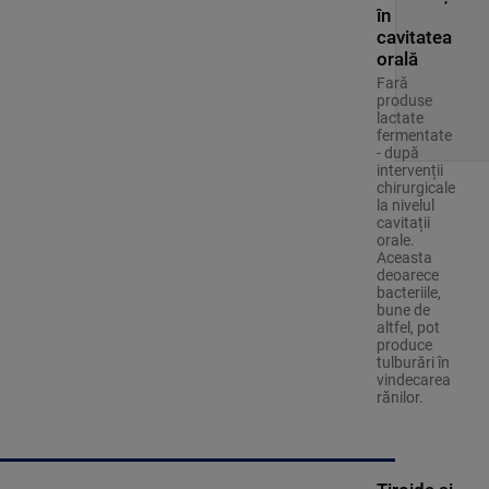
în
cavitatea
orală
Fară
produse
lactate
fermentate
- după
intervenții
chirurgicale
la nivelul
cavitații
orale.
Aceasta
deoarece
bacteriile,
bune de
altfel, pot
produce
tulburări în
vindecarea
rănilor.