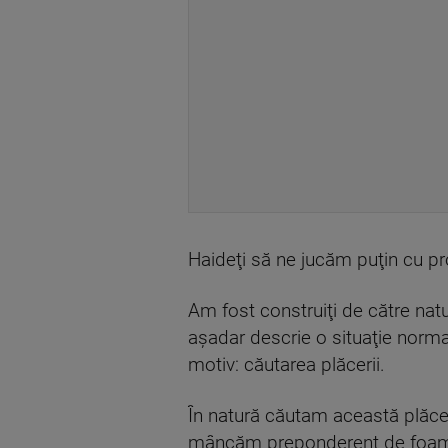
Haideţi să ne jucăm puţin cu prop
Am fost construiţi de către na
aşadar descrie o situaţie normal
motiv: căutarea plăcerii.
În natură căutam această plăcer
mâncăm preponderent de foame,