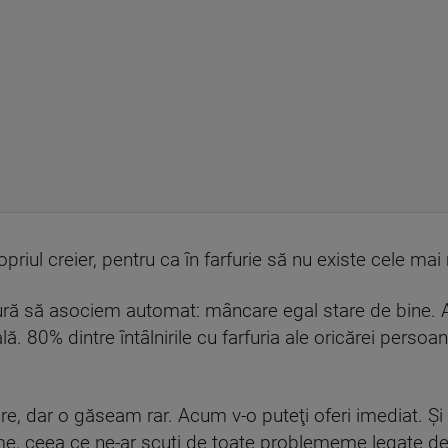
riul creier, pentru ca în farfurie să nu existe cele mai 
tură să asociem automat: mâncare egal stare de bine. A
ă. 80% dintre întâlnirile cu farfuria ale oricărei persoa
e, dar o găseam rar. Acum v-o puteţi oferi imediat. Şi 
 ceea ce ne-ar scuti de toate problememe legate de n