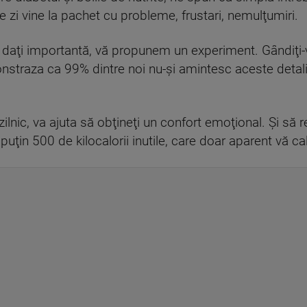
re zi vine la pachet cu probleme, frustari, nemulţumiri.
aţi importantă, vă propunem un experiment. Gândiţi-vă 
nstraza ca 99% dintre noi nu-şi amintesc aceste detalii.
zilnic, va ajuta să obţineţi un confort emoţional. Şi să re
 puţin 500 de kilocalorii inutile, care doar aparent vă c