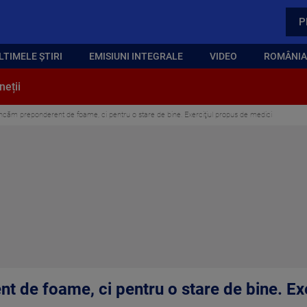
P
LTIMELE ȘTIRI
EMISIUNI INTEGRALE
VIDEO
ROMÂNIA,
neții
ăm preponderent de foame, ci pentru o stare de bine. Exerciţiul propus de medici
de foame, ci pentru o stare de bine. Exe