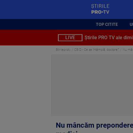
StirilePROTV
TOP CITITE
U
LIVE
Știrile PRO TV ale dimi
Stirileprotv
CSID - Ce se întâmplă, doctore?
Nu mânc
Nu mâncăm preponderent 