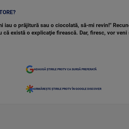
CTORE?
i iau o prăjitură sau o ciocolată, să-mi revin!" Rec
u că există o explicaţie firească. Dar, firesc, vor veni
ADAUGĂ ȘTIRILE PROTV CA SURSĂ PREFERATĂ
URMĂREȘTE ȘTIRILE PROTV ÎN GOOGLE DISCOVER