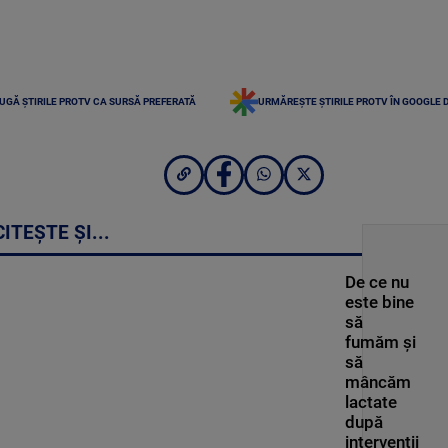
UGĂ ȘTIRILE PROTV CA SURSĂ PREFERATĂ
URMĂREȘTE ȘTIRILE PROTV ÎN GOOGLE 
CITEȘTE ȘI...
De ce nu
este bine
să
fumăm și
să
mâncăm
lactate
după
intervenții