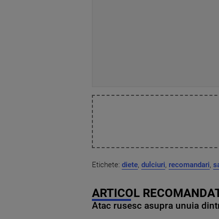
Etichete:
diete
,
dulciuri
,
recomandari
,
s
ARTICOL RECOMANDAT
Atac rusesc asupra unuia dintr