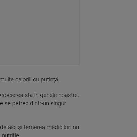
multe caloriii cu putinţă.
socierea sta în genele noastre,
ne se petrec dintr-un singur
de aici şi temerea medicilor: nu
utriţie.