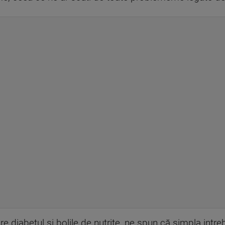
re diabetul şi bolile de nutrite, ne spun că simpla intr