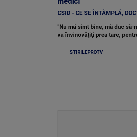
medici
CSID - CE SE ÎNTÂMPLĂ, DO
"Nu mă simt bine, mă duc să-m
va învinovăţiţi prea tare, pentr
STIRILEPROTV