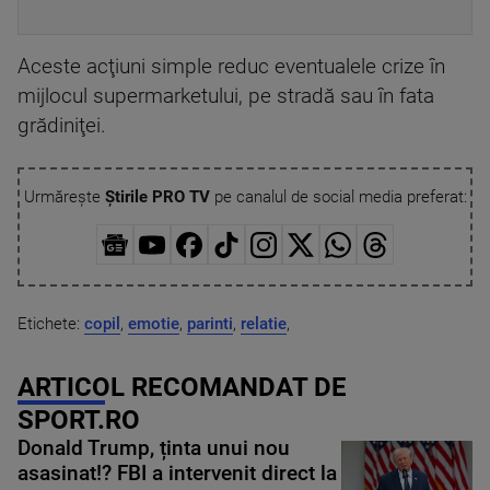
Aceste acţiuni simple reduc eventualele crize în
mijlocul supermarketului, pe stradă sau în fata
grădiniţei.
Urmărește
Știrile PRO TV
pe canalul de social media preferat:
Etichete:
copil
,
emotie
,
parinti
,
relatie
,
ARTICOL RECOMANDAT DE
SPORT.RO
Donald Trump, ținta unui nou
asasinat!? FBI a intervenit direct la