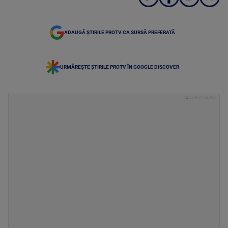
ADAUGĂ ȘTIRILE PROTV CA SURSĂ PREFERATĂ
URMĂREȘTE ȘTIRILE PROTV ÎN GOOGLE DISCOVER