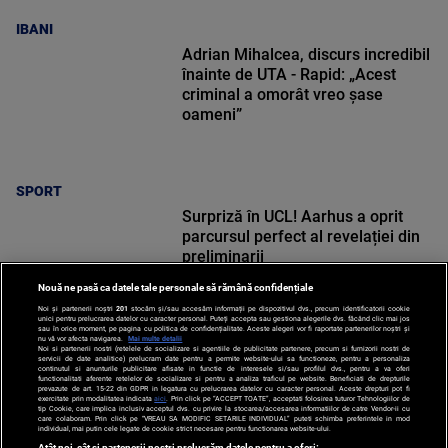
IBANI
Adrian Mihalcea, discurs incredibil
înainte de UTA - Rapid: „Acest
criminal a omorât vreo șase
oameni”
SPORT
Surpriză în UCL! Aarhus a oprit
parcursul perfect al revelației din
preliminarii
Nouă ne pasă ca datele tale personale să rămână confidențiale
Noi și partenerii noștri
201
stocăm și/sau accesăm informații pe dispozitivul dvs., precum identificatorii cookie
unici pentru prelucrarea datelor cu caracter personal. Puteți accepta sau gestiona alegerile dvs. făcând clic mai jos
sau în orice moment, pe pagina cu politica de confidențialitate. Aceste alegeri vor fi raportate partenerilor noștri și
nu vă vor afecta navigarea.
Mai multe detalii
Noi si partenerii nostri (retelele de socializare si agentiile de publicitate partenere, precum si furnizorii nostri de
SPORT
servicii de date analitice) prelucram date pentru a permite website-ului sa functioneze, pentru a personaliza
continutul si anunturile publicitare afisate in functie de interesele si/sau profilul dvs., pentru a va oferi
functionalitati aferente retelelor de socializare si pentru a analiza traficul pe website. Beneficiati de drepturile
prevazute de art. 15-22 din GDPR in legatura cu prelucrarea datelor cu caracter personal. Aceste drepturi pot fi
exercitate prin modalitatea indicata
aici
. Prin click pe “ACCEPT TOATE”, acceptati folosirea tuturor Tehnologiilor de
tip Cookie, care implica inclusiv acceptul dvs. cu privire la stocarea/accesarea informatiilor de catre Vendor-ii cu
care colaboram. Prin click pe “VREAU SA MODIFIC SETARILE INDIVIDUAL” puteti schimba preferintele in mod
individual, mai putin cele legate de cookie strict necesare pentru functionarea website-ului.
Atât noi, cât și partenerii noștri prelucrăm datele pentru a oferi: