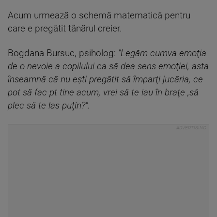
Acum urmează o schemă matematică pentru
care e pregătit tânărul creier.
Bogdana Bursuc, psiholog:
"Legăm cumva emoţia
de o nevoie a copilului ca să dea sens emoţiei, asta
înseamnă că nu eşti pregătit să împarţi jucăria, ce
pot să fac pt tine acum, vrei să te iau în braţe ,să
plec să te las puţin?".