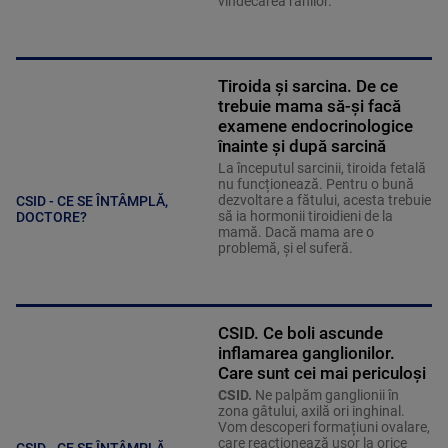
vindecarea rănilor.
Tiroida și sarcina. De ce
trebuie mama să-și facă
examene endocrinologice
înainte și după sarcină
La începutul sarcinii, tiroida fetală
nu funcționează. Pentru o bună
dezvoltare a fătului, acesta trebuie
CSID - CE SE ÎNTÂMPLĂ,
să ia hormonii tiroidieni de la
DOCTORE?
mamă. Dacă mama are o
problemă, și el suferă.
CSID. Ce boli ascunde
inflamarea ganglionilor.
Care sunt cei mai periculoși
CSID.
Ne palpăm ganglionii în
zona gâtului, axilă ori inghinal.
Vom descoperi formațiuni ovalare,
care reacționează ușor la orice