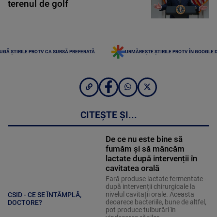
terenul de golf
UGĂ ȘTIRILE PROTV CA SURSĂ PREFERATĂ
URMĂREȘTE ȘTIRILE PROTV ÎN GOOGLE 
CITEȘTE ȘI...
De ce nu este bine să
fumăm și să mâncăm
lactate după intervenții în
cavitatea orală
Fară produse lactate fermentate -
după intervenții chirurgicale la
nivelul cavitații orale. Aceasta
CSID - CE SE ÎNTÂMPLĂ,
deoarece bacteriile, bune de altfel,
DOCTORE?
pot produce tulburări în