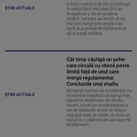
A fost a patra zi de foc și cod roșu
ȘTIRI ACTUALE
în vestul țării, mai ales că s-au
înregistrat și 40 de grade la
umbră. Cei care au simțit că nu
mai pot merge prin arșiță s-au
oprit la punctele de hidratare ca
să-și tragă sufletul.
Cât timp câștigă un șofer
care circulă cu viteză peste
limită față de unul care
merge regulamentar.
Concluziile unui studiu
Să apeși mai tare pe accelerație nu
ȘTIRI ACTUALE
înseamnă neapărat că ajungi mai
repede la destinație. Un studiu
recent, bazat pe monitorizarea a
mii de deplasări arată că timpul
câștigat este, în medie, de doar un
minut la o călătorie de aproape 50
de kilometri.