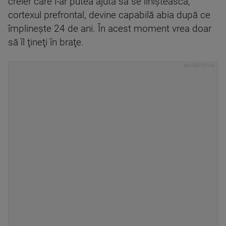
creier care l-ar putea ajuta să se liniştească,
cortexul prefrontal, devine capabilă abia după ce
împlineşte 24 de ani. În acest moment vrea doar
să îl ţineţi în braţe.