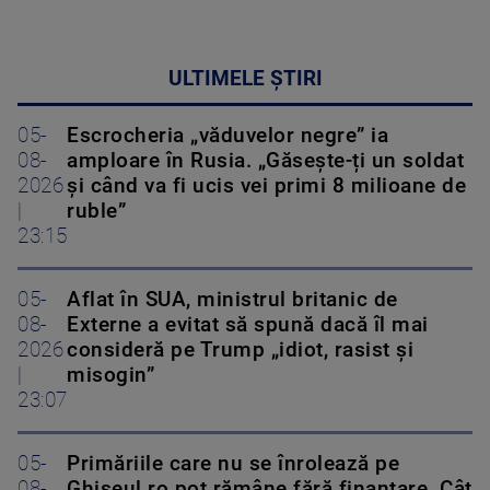
ULTIMELE ȘTIRI
05-
Escrocheria „văduvelor negre” ia
08-
amploare în Rusia. „Găsește-ți un soldat
2026
și când va fi ucis vei primi 8 milioane de
|
ruble”
23:15
05-
Aflat în SUA, ministrul britanic de
08-
Externe a evitat să spună dacă îl mai
2026
consideră pe Trump „idiot, rasist și
|
misogin”
23:07
05-
Primăriile care nu se înrolează pe
08-
Ghiseul.ro pot rămâne fără finanțare. Cât