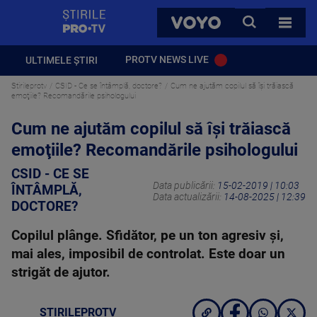
StirilePROTV
CAUTA
VOYO
TOATE 
PROTV NEWS LIVE
ULTIMELE ȘTIRI
Stirileprotv
CSID - Ce se întâmplă, doctore?
Cum ne ajutăm copilul să îşi trăiască
emoţiile? Recomandările psihologului
Cum ne ajutăm copilul să îşi trăiască
emoţiile? Recomandările psihologului
CSID - CE SE
Data publicării:
15-02-2019 | 10:03
ÎNTÂMPLĂ,
Data actualizării:
14-08-2025 | 12:39
DOCTORE?
Copilul plânge. Sfidător, pe un ton agresiv şi,
mai ales, imposibil de controlat. Este doar un
strigăt de ajutor.
STIRILEPROTV