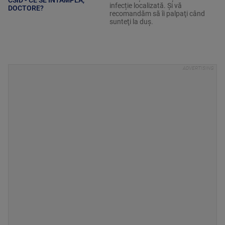
CSID - CE SE ÎNTÂMPLĂ,
infecție localizată. Şi vă
DOCTORE?
recomandăm să îi palpaţi când
sunteţi la duş.