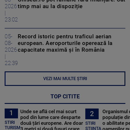
2026
timp mai au la dispoziție
|
23:02
05-
Record istoric pentru traficul aerian
08-
european. Aeroporturile operează la
2026
capacitate maximă și în România
|
22:39
VEZI MAI MULTE ȘTIRI
TOP CITITE
Unde se află cel mai scurt
Organismul 
1
2
pod din lume care desparte
populație di
STIRI
două țări europene. Are doar
o abilitate p
STIRI
TURISM
3 metri și două fusuri orare
oamenilor nu
STIINTA