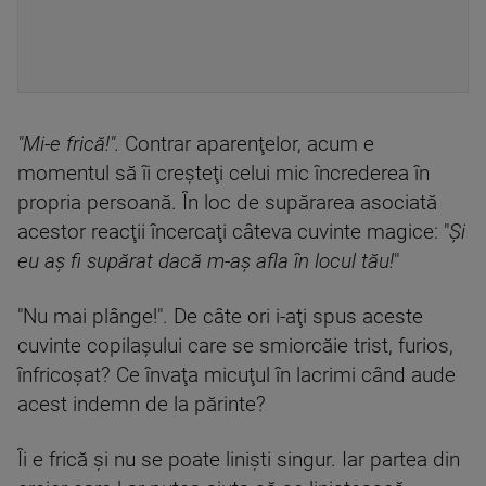
"Mi-e frică!".
Contrar aparenţelor, acum e
momentul să îi creşteţi celui mic încrederea în
propria persoană. În loc de supărarea asociată
acestor reacţii încercaţi câteva cuvinte magice: "
Şi
eu aş fi supărat dacă m-aş afla în locul tău!
"
"Nu mai plânge!". De câte ori i-aţi spus aceste
cuvinte copilaşului care se smiorcăie trist, furios,
înfricoşat? Ce învaţa micuţul în lacrimi când aude
acest indemn de la părinte?
Îi e frică şi nu se poate linişti singur. Iar partea din