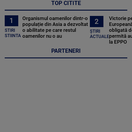
TOP CITITE
Organismul oamenilor dintr-o
Victorie p
1
2
populație din Asia a dezvoltat
Europeană
o abilitate pe care restul
obligată d
STIRI
ȘTIRI
oamenilor nu o au
permită au
STIINTA
ACTUALE
la EPPO
PARTENERI