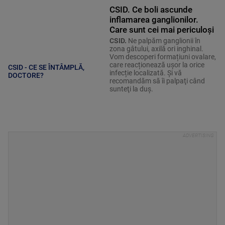
CSID. Ce boli ascunde
inflamarea ganglionilor.
Care sunt cei mai periculoși
CSID.
Ne palpăm ganglionii în
zona gâtului, axilă ori inghinal.
Vom descoperi formațiuni ovalare,
care reacționează ușor la orice
CSID - CE SE ÎNTÂMPLĂ,
infecție localizată. Şi vă
DOCTORE?
recomandăm să îi palpaţi când
sunteţi la duş.