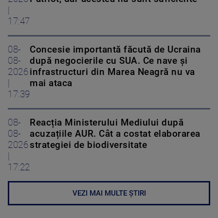
|
17:47
08-
Concesie importantă făcută de Ucraina
08-
după negocierile cu SUA. Ce nave şi
2026
infrastructuri din Marea Neagră nu va
|
mai ataca
17:39
08-
Reacția Ministerului Mediului după
08-
acuzațiile AUR. Cât a costat elaborarea
2026
strategiei de biodiversitate
|
17:22
VEZI MAI MULTE ȘTIRI