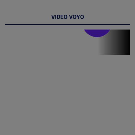
VIDEO VOYO
Stirile PRO TV
Stirile PRO
TV # 07.00 -
08 August
2026
MAI
MULTE