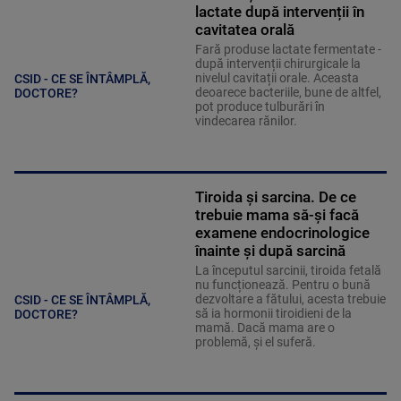
lactate după intervenții în
cavitatea orală
Fară produse lactate fermentate -
după intervenții chirurgicale la
nivelul cavitații orale. Aceasta
CSID - CE SE ÎNTÂMPLĂ,
deoarece bacteriile, bune de altfel,
DOCTORE?
pot produce tulburări în
vindecarea rănilor.
Tiroida și sarcina. De ce
trebuie mama să-și facă
examene endocrinologice
înainte și după sarcină
La începutul sarcinii, tiroida fetală
nu funcționează. Pentru o bună
dezvoltare a fătului, acesta trebuie
CSID - CE SE ÎNTÂMPLĂ,
să ia hormonii tiroidieni de la
DOCTORE?
mamă. Dacă mama are o
problemă, și el suferă.