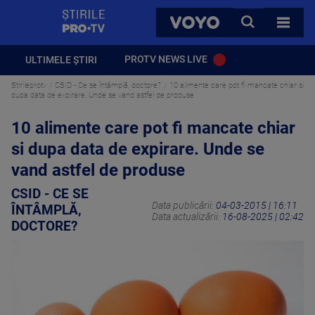
StirilePROTV
CAUTA
VOYO
TOATE 
PROTV NEWS LIVE
ULTIMELE ȘTIRI
Stirileprotv
CSID - Ce se întâmplă, doctore?
10 alimente care pot fi mancate chiar si
dupa data de expirare. Unde se vand astfel de produse
10 alimente care pot fi mancate chiar
si dupa data de expirare. Unde se
vand astfel de produse
CSID - CE SE
Data publicării:
04-03-2015 | 16:11
ÎNTÂMPLĂ,
Data actualizării:
16-08-2025 | 02:42
DOCTORE?