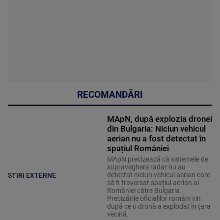
RECOMANDĂRI
MApN, după explozia dronei
din Bulgaria: Niciun vehicul
aerian nu a fost detectat în
spațiul României
MApN precizează că sistemele de
supraveghere radar nu au
detectat niciun vehicul aerian care
STIRI EXTERNE
să fi traversat spațiul aerian al
României către Bulgaria.
Precizările oficialilor români vin
după ce o dronă a explodat în țara
vecină.