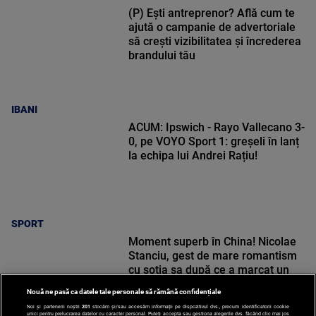
(P) Ești antreprenor? Află cum te
ajută o campanie de advertoriale
să crești vizibilitatea și încrederea
brandului tău
IBANI
ACUM: Ipswich - Rayo Vallecano 3-
0, pe VOYO Sport 1: greșeli în lanț
la echipa lui Andrei Rațiu!
SPORT
Moment superb în China! Nicolae
Stanciu, gest de mare romantism
cu soția sa după ce a marcat un
nou gol
Nouă ne pasă ca datele tale personale să rămână confidențiale
Noi și partenerii noștri
201
stocăm și/sau accesăm informații pe dispozitivul dvs., precum identificatorii cookie
unici pentru prelucrarea datelor cu caracter personal. Puteți accepta sau gestiona alegerile dvs. făcând clic mai jos