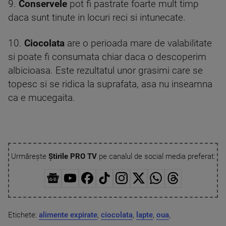
9.
Conservele
pot fi pastrate foarte mult timp
daca sunt tinute in locuri reci si intunecate.
10.
Ciocolata
are o perioada mare de valabilitate
si poate fi consumata chiar daca o descoperim
albicioasa. Este rezultatul unor grasimi care se
topesc si se ridica la suprafata, asa nu inseamna
ca e mucegaita.
Urmărește
Știrile PRO TV
pe canalul de social media preferat:
Etichete:
alimente expirate
,
ciocolata
,
lapte
,
oua
,