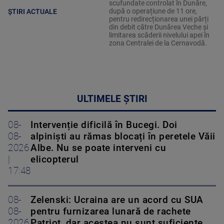
scufundate controlat în Dunăre,
după o operațiune de 11 ore,
ȘTIRI ACTUALE
pentru redirecționarea unei părți
din debit către Dunărea Veche și
limitarea scăderii nivelului apei în
zona Centralei de la Cernavodă.
ULTIMELE ȘTIRI
08-
Intervenție dificilă în Bucegi. Doi
08-
alpiniști au rămas blocați în peretele Văii
2026
Albe. Nu se poate interveni cu
|
elicopterul
17:48
08-
Zelenski: Ucraina are un acord cu SUA
08-
pentru furnizarea lunară de rachete
2026
Patriot, dar acestea nu sunt suficiente