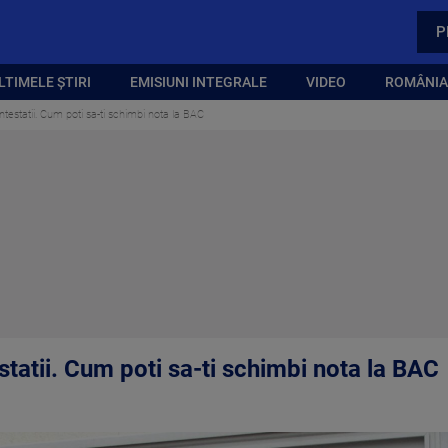
P
LTIMELE ȘTIRI
EMISIUNI INTEGRALE
VIDEO
ROMÂNIA,
estatii. Cum poti sa-ti schimbi nota la BAC
tatii. Cum poti sa-ti schimbi nota la BAC