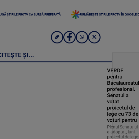
UGĂ ȘTIRILE PROTV CA SURSĂ PREFERATĂ
URMĂREȘTE ȘTIRILE PROTV ÎN GOOGLE 
CITEȘTE ȘI...
VERDE
pentru
Bacalaureatul
profesional.
Senatul a
votat
proiectul de
lege cu 73 de
voturi pentru
Plenul Senatului
a adoptat, luni,
proiectul de lege