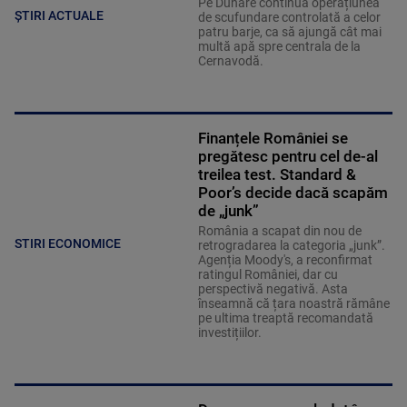
Pe Dunăre continuă operațiunea
ȘTIRI ACTUALE
de scufundare controlată a celor
patru barje, ca să ajungă cât mai
multă apă spre centrala de la
Cernavodă.
Finanțele României se
pregătesc pentru cel de-al
treilea test. Standard &
Poor’s decide dacă scapăm
de „junk”
România a scapat din nou de
STIRI ECONOMICE
retrogradarea la categoria „junk”.
Agenția Moody's, a reconfirmat
ratingul României, dar cu
perspectivă negativă. Asta
înseamnă că țara noastră rămâne
pe ultima treaptă recomandată
investițiilor.