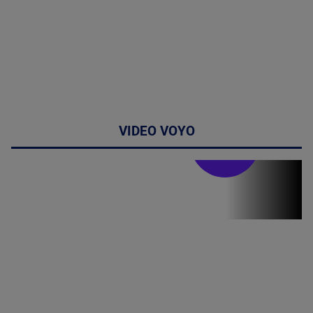
VIDEO VOYO
Stirile PRO TV
Stirile PRO
TV # 19.00 -