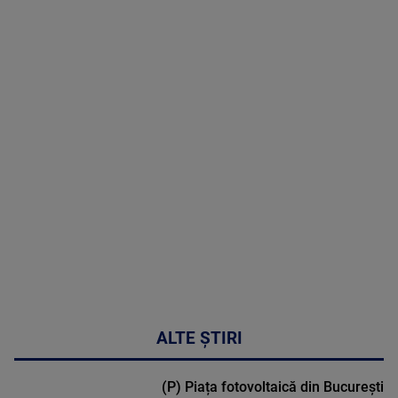
8 August
2026
MAI
MULTE
DETALII
30:33
ALTE ȘTIRI
(P) Piața fotovoltaică din București