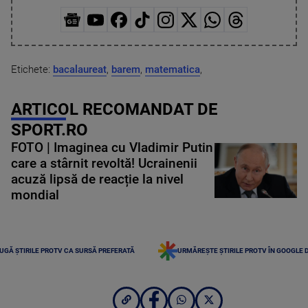
Etichete:
bacalaureat
,
barem
,
matematica
,
ARTICOL RECOMANDAT DE
SPORT.RO
FOTO | Imaginea cu Vladimir Putin
care a stârnit revoltă! Ucrainenii
acuză lipsă de reacție la nivel
mondial
UGĂ ȘTIRILE PROTV CA SURSĂ PREFERATĂ
URMĂREȘTE ȘTIRILE PROTV ÎN GOOGLE 