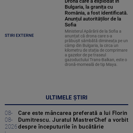
Drona care a explodat în
Bulgaria, la granița cu
România, a fost identificată.
Anunțul autorităților de la
Sofia
Ministerul Apărării de la Sofia a
STIRI EXTERNE
anunțat că drona care s-a
prăbușit sâmbătă dimineața pe un
câmp din Bulgaria, la circa un
kilometru de stația de comprimare
a gazelor de pe traseul
gazoductului Trans-Balkan, este o
dronă-momeală de tip Maya.
ULTIMELE ȘTIRI
08-
Care este mâncarea preferată a lui Florin
08-
Dumitrescu. Juratul MastrerChef a vorbit
2026
despre începuturile în bucătărie