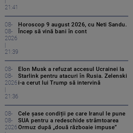
|
21:41
08-
Horoscop 9 august 2026, cu Neti Sandu.
08-
Încep să vină bani în cont
2026
|
21:39
08-
Elon Musk a refuzat accesul Ucrainei la
08-
Starlink pentru atacuri în Rusia. Zelenski
2026
i-a cerut lui Trump să intervină
|
21:36
08-
Cele șase condiții pe care Iranul le pune
08-
SUA pentru a redeschide strâmtoarea
2026
Ormuz după „două războaie impuse”