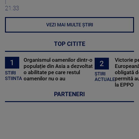
|
21:33
VEZI MAI MULTE ȘTIRI
TOP CITITE
Organismul oamenilor dintr-o
Victorie p
1
2
populație din Asia a dezvoltat
Europeană
o abilitate pe care restul
obligată d
STIRI
ȘTIRI
oamenilor nu o au
permită au
STIINTA
ACTUALE
la EPPO
PARTENERI