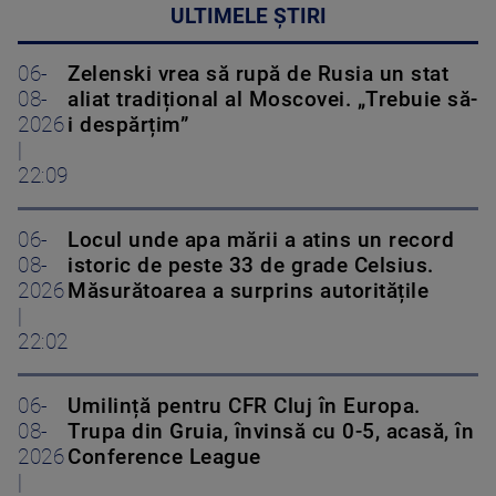
ULTIMELE ȘTIRI
06-
Zelenski vrea să rupă de Rusia un stat
08-
aliat tradițional al Moscovei. „Trebuie să-
2026
i despărțim”
|
22:09
06-
Locul unde apa mării a atins un record
08-
istoric de peste 33 de grade Celsius.
2026
Măsurătoarea a surprins autoritățile
|
22:02
06-
Umilință pentru CFR Cluj în Europa.
08-
Trupa din Gruia, învinsă cu 0-5, acasă, în
2026
Conference League
|