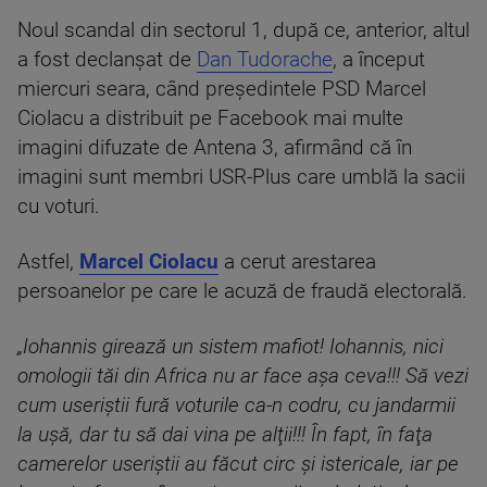
Noul scandal din sectorul 1, după ce, anterior, altul
a fost declanșat de
Dan Tudorache
, a început
miercuri seara, când președintele PSD Marcel
Ciolacu a distribuit pe Facebook mai multe
imagini difuzate de Antena 3, afirmând că în
imagini sunt membri USR-Plus care umblă la sacii
cu voturi.
Astfel,
Marcel Ciolacu
a cerut arestarea
persoanelor pe care le acuză de fraudă electorală.
„Iohannis girează un sistem mafiot! Iohannis, nici
omologii tăi din Africa nu ar face aşa ceva!!! Să vezi
cum useriştii fură voturile ca-n codru, cu jandarmii
la uşă, dar tu să dai vina pe alţii!!! În fapt, în faţa
camerelor useriştii au făcut circ şi istericale, iar pe