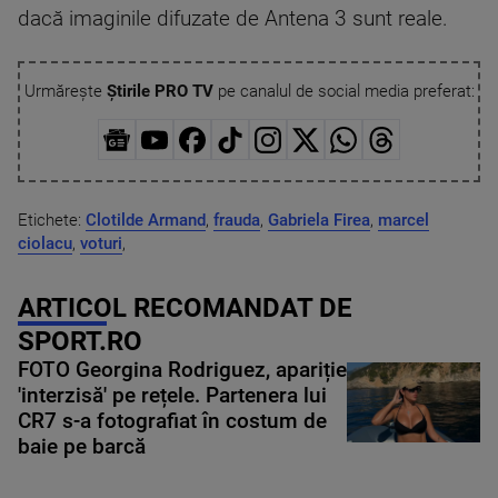
dacă imaginile difuzate de Antena 3 sunt reale.
Urmărește
Știrile PRO TV
pe canalul de social media preferat:
Etichete:
Clotilde Armand
,
frauda
,
Gabriela Firea
,
marcel
ciolacu
,
voturi
,
ARTICOL RECOMANDAT DE
SPORT.RO
FOTO Georgina Rodriguez, apariție
'interzisă' pe rețele. Partenera lui
CR7 s-a fotografiat în costum de
baie pe barcă