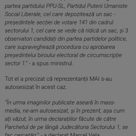
partea partidului PPU-SL, Partidul Puterii Umaniste
Social Liberale, cel care depozitează un sac -
președintele secției de votare 141 din cadrul
sectorului 1, cel care se vede că ridică un sac, și 3
observatori candidați din partea partidelor politice,
care supraveghează procedura cu aprobarea
președintelui biroului electoral de circumscripție
sector 1.”
- a spus ministrul.
Tot el a precizat că reprezentanții MAI s-au
autosesizat în acest caz.
”În urma imaginilor publicate aseară în mass-
media, ne-am autosesizat, și în prezent, așa cum
ați văzut, în urma declarațiilor făcute de către
Parchetul de pe lângă Judecătoria Sectorului 1, se
fac cercetări.
” - a declarat Marcel Vela.