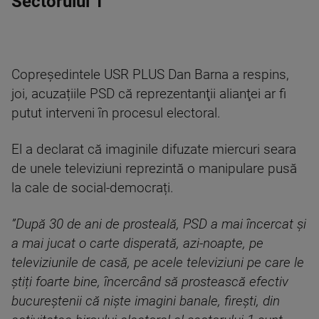
Sectorului 1
Copreşedintele USR PLUS Dan Barna a respins,
joi, acuzațiile PSD că reprezentanţii alianţei ar fi
putut interveni în procesul electoral.
El a declarat că imaginile difuzate miercuri seara
de unele televiziuni reprezintă o manipulare pusă
la cale de social-democrați.
”După 30 de ani de prosteală, PSD a mai încercat și
a mai jucat o carte disperată, azi-noapte, pe
televiziunile de casă, pe acele televiziuni pe care le
știți foarte bine, încercând să prostească efectiv
bucureștenii că niște imagini banale, firești, din