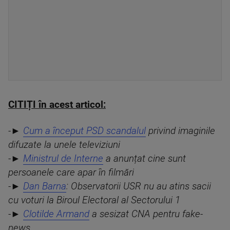
CITIȚI în acest articol:
-►
Cum a început PSD scandalul
privind imaginile
difuzate la unele televiziuni
-►
Ministrul de Interne
a anunțat cine sunt
persoanele care apar în filmări
-►
Dan Barna
: Observatorii USR nu au atins sacii
cu voturi la Biroul Electoral al Sectorului 1
-►
Clotilde Armand
a sesizat CNA pentru fake-
news