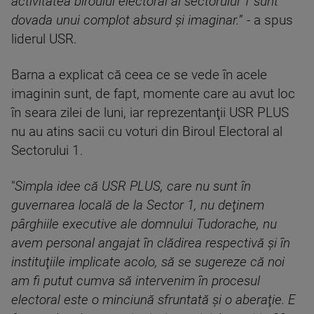
activitatea biroului electoral al sectorului 1 sunt
dovada unui complot absurd și imaginar.
” - a spus
liderul USR.
Barna a explicat că ceea ce se vede în acele
imaginin sunt, de fapt, momente care au avut loc
în seara zilei de luni, iar reprezentanţii USR PLUS
nu au atins sacii cu voturi din Biroul Electoral al
Sectorului 1.
"
Simpla idee că USR PLUS, care nu sunt în
guvernarea locală de la Sector 1, nu deţinem
pârghiile executive ale domnului Tudorache, nu
avem personal angajat în clădirea respectivă şi în
instituţiile implicate acolo, să se sugereze că noi
am fi putut cumva să intervenim în procesul
electoral este o minciună sfruntată şi o aberaţie. E