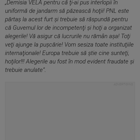
„Demisia VELA pentru că ţi-ai pus interlopii în
uniformă de jandarm să păzească hoţii! PNL este
părtaş la acest furt şi trebuie să răspundă pentru
că Guvernul lor de incompetenţi şi hoţi a organizat
alegerile! Vă asigur că lucrurile nu rămân aşa! Toţi
veţi ajunge la puşcărie! Vom sesiza toate instituţiile
internaţionale! Europa trebuie să ştie cine sunteţi,
hoţilor!!! Alegerile au fost în mod evident fraudate şi
trebuie anulate”.