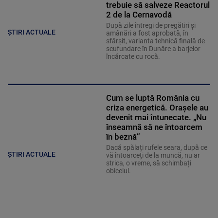
trebuie să salveze Reactorul
2 de la Cernavodă
După zile întregi de pregătiri și
ȘTIRI ACTUALE
amânări a fost aprobată, în
sfârșit, varianta tehnică finală de
scufundare în Dunăre a barjelor
încărcate cu rocă.
Cum se luptă România cu
criza energetică. Orașele au
devenit mai întunecate. „Nu
înseamnă să ne întoarcem
în beznă”
Dacă spălați rufele seara, după ce
ȘTIRI ACTUALE
vă întoarceți de la muncă, nu ar
strica, o vreme, să schimbați
obiceiul.