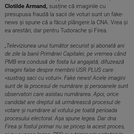
Clotilde Armand,
susține că imaginile cu
presupusa fraudă la sacii de voturi sunt un fake-
news și spune că a făcut plângere la CNA. Vrea și
ea arestări, dar pentru Tudorache și Firea.
„Televiziunea unui turnător securist şi abonată ani
de zile la banii Primăriei Capitalei, pe vremea când
PMB era condusă de fosta lui angajată, difuzează
imagini false despre membrii USR PLUS care
«sustrag saci cu voturi». Fake news! Acele imagini
sunt de la procesul de numărare şi persoanele sunt
observatori care asistau numărarea. Apoi, orice
candidat are dreptul să urmărească procesul de
votare şi numărare al votului pe toată perioada
procesului electoral. Aşa spune legea. Dar dna
Firea şi fostul primar nu se pricep la acest proces,