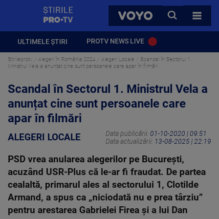
StirilePROTV
CAUTA
VOYO
TOATE 
PROTV NEWS LIVE
ULTIMELE ȘTIRI
Stirileprotv
Alegeri în România 2024
Alegeri Locale
Scandal în Sectorul 1.
Ministrul Vela a anunțat cine sunt persoanele care apar în filmări
Scandal în Sectorul 1. Ministrul Vela a
anunțat cine sunt persoanele care
apar în filmări
Data publicării:
01-10-2020 | 09:51
ALEGERI LOCALE
Data actualizării:
13-08-2025 | 22:19
PSD vrea anularea alegerilor pe București,
acuzând USR-Plus că le-ar fi fraudat. De partea
cealaltă, primarul ales al sectorului 1, Clotilde
Armand, a spus ca „niciodată nu e prea târziu”
pentru arestarea Gabrielei Firea și a lui Dan