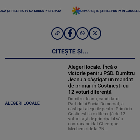
UGĂ ȘTIRILE PROTV CA SURSĂ PREFERATĂ
URMĂREȘTE ȘTIRILE PROTV ÎN GOOGLE 
CITEȘTE ȘI...
Alegeri locale. Încă o
victorie pentru PSD. Dumitru
Jeanu a câștigat un mandat
de primar în Costinești cu
12 voturi diferență
Dumitru Jeanu, candidatul
ALEGERI LOCALE
Partidului Social Democrat, a
câştigat alegerile pentru Primăria
Costineşti la o diferenţă de 12
voturi faţă de principalul său
contracandidat Gheorghe
Mechenici de la PNL.