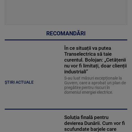
RECOMANDĂRI
În ce situații va putea
Transelectrica să taie
curentul. Bolojan: „Cetățenii
nu vor fi limitați, doar clienții
industriali”
S-au luat măsuri excepționale la
ȘTIRI ACTUALE
Guvern, care a aprobat un plan de
pregătire pentru riscuri în
domeniul energiei electrice.
Soluția finală pentru
devierea Dunării. Cum vor fi
scufundate barjele care