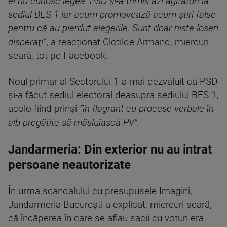
ei nu cunosc legea. PSD şi-a trimis azi agitatori la
sediul BES 1 iar acum promovează acum ştiri false
pentru că au pierdut alegerile. Sunt doar nişte loseri
disperaţi”
, a reacționat Clotilde Armand, miercuri
seară, tot pe Facebook.
Noul primar al Sectorului 1 a mai dezvăluit că PSD
şi-a făcut sediul electoral deasupra sediului BES 1,
acolo fiind prinşi
”în flagrant cu procese verbale în
alb pregătite să măsluiască PV”.
Jandarmeria: Din exterior nu au intrat
persoane neautorizate
În urma scandalului cu presupusele Imagini,
Jandarmeria București a explicat, miercuri seară,
că încăperea în care se aflau sacii cu voturi era