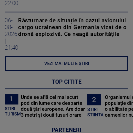
22:00
06-
Răsturnare de situație în cazul avionului
08-
cargo ucrainean din Germania vizat de o
2026
dronă explozivă. Ce neagă autoritățile
|
21:40
VEZI MAI MULTE ȘTIRI
TOP CITITE
Unde se află cel mai scurt
Organismul 
1
2
pod din lume care desparte
populație di
STIRI
două țări europene. Are doar
o abilitate p
STIRI
TURISM
3 metri și două fusuri orare
oamenilor nu
STIINTA
PARTENERI