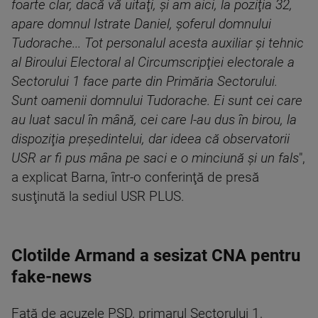
foarte clar, dacă vă uitaţi, şi am aici, la poziţia 32,
apare domnul Istrate Daniel, şoferul domnului
Tudorache... Tot personalul acesta auxiliar şi tehnic
al Biroului Electoral al Circumscripţiei electorale a
Sectorului 1 face parte din Primăria Sectorului.
Sunt oamenii domnului Tudorache. Ei sunt cei care
au luat sacul în mână, cei care l-au dus în birou, la
dispoziţia preşedintelui, dar ideea că observatorii
USR ar fi pus mâna pe saci e o minciună şi un fals
",
a explicat Barna, într-o conferinţă de presă
susţinută la sediul USR PLUS.
Clotilde Armand a sesizat CNA pentru
fake-news
Față de acuzele PSD, primarul Sectorului 1,