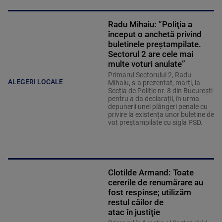
Radu Mihaiu: ”Poliţia a
început o anchetă privind
buletinele preştampilate.
Sectorul 2 are cele mai
multe voturi anulate”
Primarul Sectorului 2, Radu
ALEGERI LOCALE
Mihaiu, s-a prezentat, marți, la
Secția de Poliție nr. 8 din București
pentru a da declarații, în urma
depunerii unei plângeri penale cu
privire la existența unor buletine de
vot preștampilate cu sigla PSD.
Clotilde Armand: Toate
cererile de renumărare au
fost respinse; utilizăm
restul căilor de
atac în justiţie