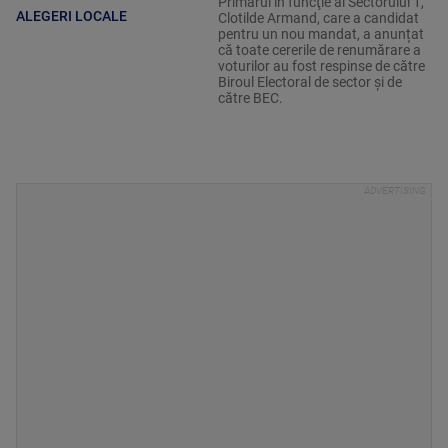
Primarul în funcţie al Sectorului 1,
ALEGERI LOCALE
Clotilde Armand, care a candidat
pentru un nou mandat, a anunțat
că toate cererile de renumărare a
voturilor au fost respinse de către
Biroul Electoral de sector şi de
către BEC.