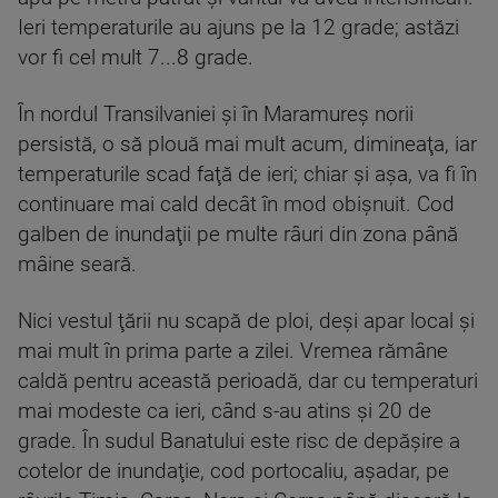
Ieri temperaturile au ajuns pe la 12 grade; astăzi
vor fi cel mult 7...8 grade.
În nordul Transilvaniei şi în Maramureş norii
persistă, o să plouă mai mult acum, dimineaţa, iar
temperaturile scad faţă de ieri; chiar şi aşa, va fi în
continuare mai cald decât în mod obişnuit. Cod
galben de inundaţii pe multe râuri din zona până
mâine seară.
Nici vestul ţării nu scapă de ploi, deşi apar local şi
mai mult în prima parte a zilei. Vremea rămâne
caldă pentru această perioadă, dar cu temperaturi
mai modeste ca ieri, când s-au atins şi 20 de
grade. În sudul Banatului este risc de depăşire a
cotelor de inundaţie, cod portocaliu, aşadar, pe