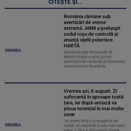
CITEȘTE ȘI...
România rămâne sub
avertizări de vreme
extremă. ANM a prelungit
codul roșu de caniculă și
anunță vijelii puternice.
HARTĂ
VREMEA
Administrația Națională de
Meteorologie a emis joi noi
avertizări de caniculă și fenomene
severe pentru România.
Vremea azi, 6 august. Zi
sufocantă în aproape toată
țara, iar după-amiază va
ploua torențial în mai multe
zone
Joi avem încă o zi exagerat de
VREMEA
caldă, cu caniculă în cea mai mare
parte a țării și disconfort termic