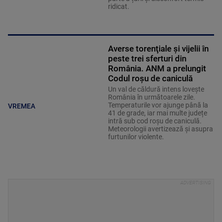
ridicat.
Averse torenţiale şi vijelii în
peste trei sferturi din
România. ANM a prelungit
Codul roșu de caniculă
Un val de căldură intens lovește
România în următoarele zile.
Temperaturile vor ajunge până la
VREMEA
41 de grade, iar mai multe județe
intră sub cod roșu de caniculă.
Meteorologii avertizează și asupra
furtunilor violente.