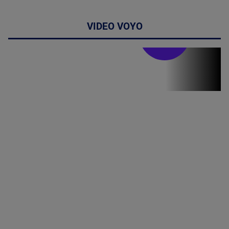
VIDEO VOYO
Stirile PRO TV
Stirile PRO
TV # 19.00 -
06 August
2026
MAI
MULTE