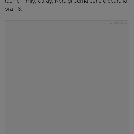
râurile Timiş, Caraș, Nera şi Cerna până diseară la
ora 18.