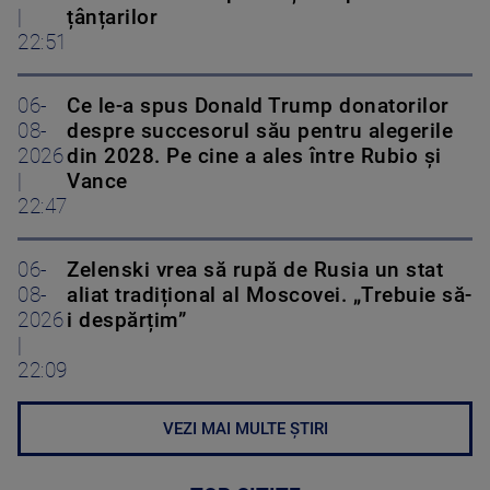
|
țânțarilor
22:51
06-
Ce le-a spus Donald Trump donatorilor
08-
despre succesorul său pentru alegerile
2026
din 2028. Pe cine a ales între Rubio și
|
Vance
22:47
06-
Zelenski vrea să rupă de Rusia un stat
08-
aliat tradițional al Moscovei. „Trebuie să-
2026
i despărțim”
|
22:09
VEZI MAI MULTE ȘTIRI