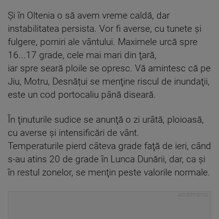
Şi în Oltenia o să avem vreme caldă, dar
instabilitatea persista. Vor fi averse, cu tunete şi
fulgere, porniri ale vântului. Maximele urcă spre
16...17 grade, cele mai mari din ţară,
iar spre seară ploile se opresc. Vă amintesc că pe
Jiu, Motru, Desnățui se menţine riscul de inundaţii,
este un cod portocaliu până diseară.
În ţinuturile sudice se anunţă o zi urâtă, ploioasă,
cu averse şi intensificări de vânt.
Temperaturile pierd câteva grade faţă de ieri, când
s-au atins 20 de grade în Lunca Dunării, dar, ca şi
în restul zonelor, se menţin peste valorile normale.