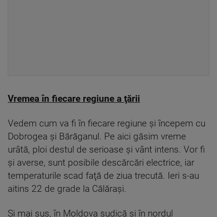
Vremea în fiecare regiune a ţării
Vedem cum va fi în fiecare regiune şi începem cu
Dobrogea şi Bărăganul. Pe aici găsim vreme
urâtă, ploi destul de serioase şi vânt intens. Vor fi
şi averse, sunt posibile descărcări electrice, iar
temperaturile scad faţă de ziua trecută. Ieri s-au
aitins 22 de grade la Călăraşi.
Şi mai sus, în Moldova sudică şi în nordul