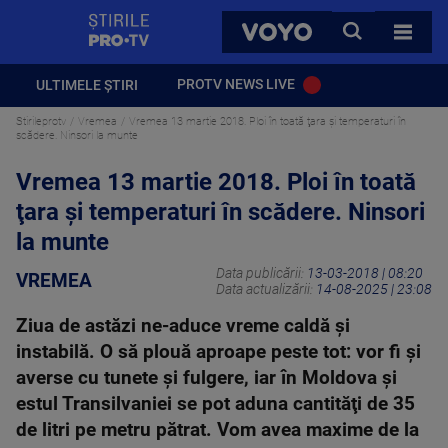
StirilePROTV
CAUTA
VOYO
TOATE 
PROTV NEWS LIVE
ULTIMELE ȘTIRI
Stirileprotv
Vremea
Vremea 13 martie 2018. Ploi în toată ţara şi temperaturi în
scădere. Ninsori la munte
Vremea 13 martie 2018. Ploi în toată
ţara şi temperaturi în scădere. Ninsori
la munte
Data publicării:
13-03-2018 | 08:20
VREMEA
Data actualizării:
14-08-2025 | 23:08
Ziua de astăzi ne-aduce vreme caldă şi
instabilă. O să plouă aproape peste tot: vor fi şi
averse cu tunete şi fulgere, iar în Moldova şi
estul Transilvaniei se pot aduna cantităţi de 35
de litri pe metru pătrat. Vom avea maxime de la