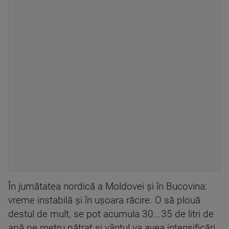
În jumătatea nordică a Moldovei şi în Bucovina:
vreme instabilă şi în uşoara răcire. O să plouă
destul de mult, se pot acumula 30...35 de litri de
apă pe metru pătrat şi vântul va avea intensificări.