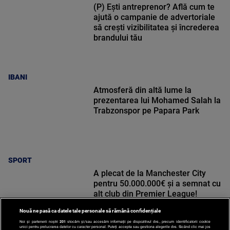
(P) Ești antreprenor? Află cum te
ajută o campanie de advertoriale
să crești vizibilitatea și încrederea
brandului tău
IBANI
Atmosferă din altă lume la
prezentarea lui Mohamed Salah la
Trabzonspor pe Papara Park
SPORT
A plecat de la Manchester City
pentru 50.000.000€ și a semnat cu
alt club din Premier League!
Nouă ne pasă ca datele tale personale să rămână confidențiale
Noi și partenerii noștri
201
stocăm și/sau accesăm informații pe dispozitivul dvs., precum identificatorii cookie
unici pentru prelucrarea datelor cu caracter personal. Puteți accepta sau gestiona alegerile dvs. făcând clic mai jos