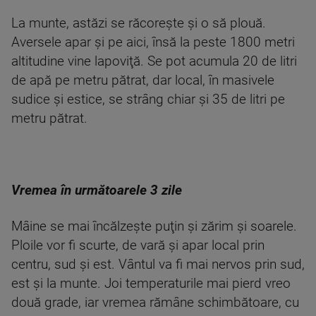
La munte, astăzi se răcoreşte şi o să plouă.
Aversele apar şi pe aici, însă la peste 1800 metri
altitudine vine lapoviţă. Se pot acumula 20 de litri
de apă pe metru pătrat, dar local, în masivele
sudice şi estice, se strâng chiar şi 35 de litri pe
metru pătrat.
Vremea în următoarele 3 zile
Mâine se mai încălzeşte puţin şi zărim şi soarele.
Ploile vor fi scurte, de vară şi apar local prin
centru, sud şi est. Vântul va fi mai nervos prin sud,
est şi la munte. Joi temperaturile mai pierd vreo
două grade, iar vremea rămâne schimbătoare, cu