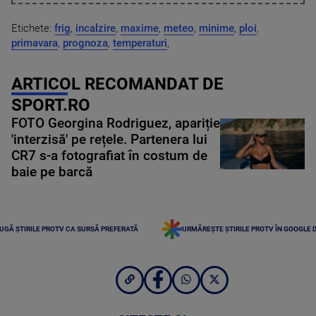
Etichete:
frig
,
incalzire
,
maxime
,
meteo
,
minime
,
ploi
,
primavara
,
prognoza
,
temperaturi
,
ARTICOL RECOMANDAT DE
SPORT.RO
FOTO Georgina Rodriguez, apariție
'interzisă' pe rețele. Partenera lui
CR7 s-a fotografiat în costum de
baie pe barcă
UGĂ ȘTIRILE PROTV CA SURSĂ PREFERATĂ
URMĂREȘTE ȘTIRILE PROTV ÎN GOOGLE 