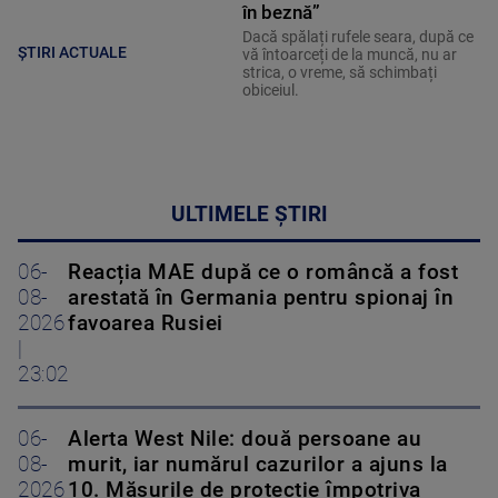
în beznă”
Dacă spălați rufele seara, după ce
ȘTIRI ACTUALE
vă întoarceți de la muncă, nu ar
strica, o vreme, să schimbați
obiceiul.
ULTIMELE ȘTIRI
06-
Reacția MAE după ce o româncă a fost
08-
arestată în Germania pentru spionaj în
2026
favoarea Rusiei
|
23:02
06-
Alerta West Nile: două persoane au
08-
murit, iar numărul cazurilor a ajuns la
2026
10. Măsurile de protecție împotriva