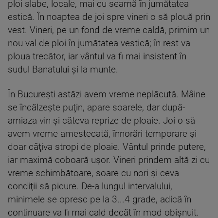
ploi slabe, locale, mai cu seamă în jumătatea
estică. În noaptea de joi spre vineri o să plouă prin
vest. Vineri, pe un fond de vreme caldă, primim un
nou val de ploi în jumătatea vestică; în rest va
ploua trecător, iar vântul va fi mai insistent în
sudul Banatului şi la munte.
În Bucureşti astăzi avem vreme neplăcută. Mâine
se încălzeşte puţin, apare soarele, dar după-
amiaza vin şi câteva reprize de ploaie. Joi o să
avem vreme amestecată, înnorări temporare şi
doar câţiva stropi de ploaie. Vântul prinde putere,
iar maximă coboară uşor. Vineri prindem altă zi cu
vreme schimbătoare, soare cu nori şi ceva
condiţii să picure. De-a lungul intervalului,
minimele se opresc pe la 3...4 grade, adică în
continuare va fi mai cald decât în mod obişnuit.