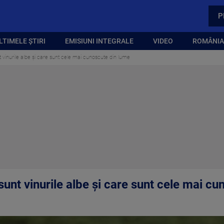
P
LTIMELE ȘTIRI
EMISIUNI INTEGRALE
VIDEO
ROMÂNIA,
nt vinurile albe și care sunt cele mai cunoscute din lume
 sunt vinurile albe și care sunt cele mai c