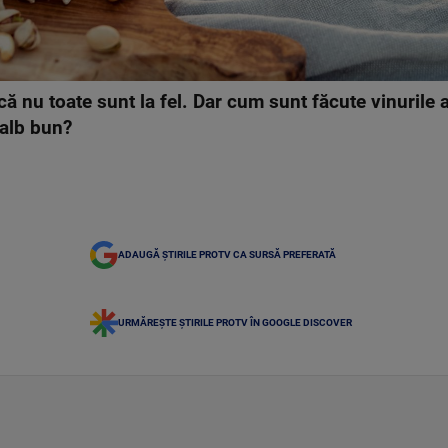
că nu toate sunt la fel. Dar cum sunt făcute vinurile a
 alb bun?
ADAUGĂ ȘTIRILE PROTV CA SURSĂ PREFERATĂ
URMĂREȘTE ȘTIRILE PROTV ÎN GOOGLE DISCOVER