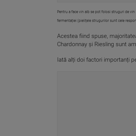
Pentru a face vin alb se pot folosi struguri de vin
fermentației (pielițele strugurilor sunt cele respo
Acestea fiind spuse, majoritate
Chardonnay și Riesling sunt am
Iată alți doi factori importanți p