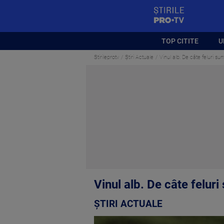
StirilePROTV
TOP CITITE
U
Stirileprotv
Știri Actuale
Vinul alb. De câte feluri su
Vinul alb. De câte feluri
ȘTIRI ACTUALE