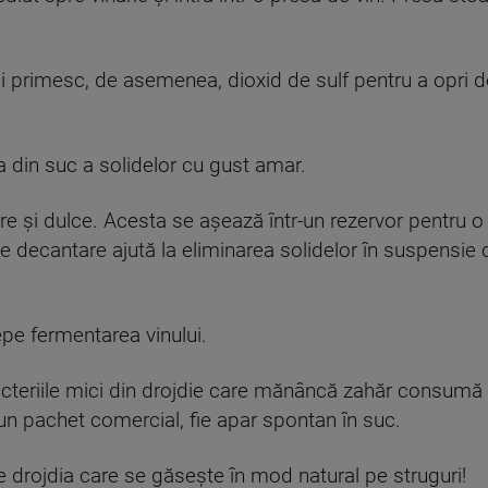
ii primesc, de asemenea, dioxid de sulf pentru a opri d
 din suc a solidelor cu gust amar.
re și dulce. Acesta se așează într-un rezervor pentru 
de decantare ajută la eliminarea solidelor în suspensie
pe fermentarea vinului.
teriile mici din drojdie care mănâncă zahăr consumă z
r-un pachet comercial, fie apar spontan în suc.
 drojdia care se găsește în mod natural pe struguri!