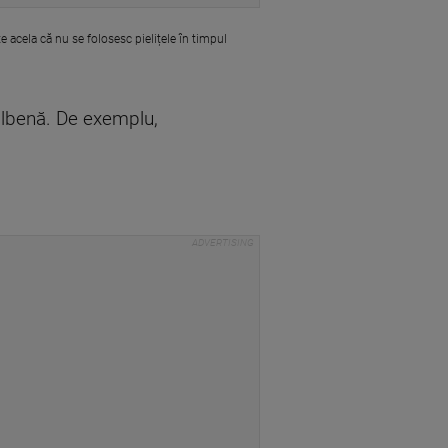
e acela că nu se folosesc pielițele în timpul
galbenă. De exemplu,