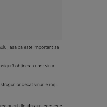
ului, așa că este important să
asigură obținerea unor vinuri
trugurilor decât vinurile roșii.
arce sucul din struguri, care este