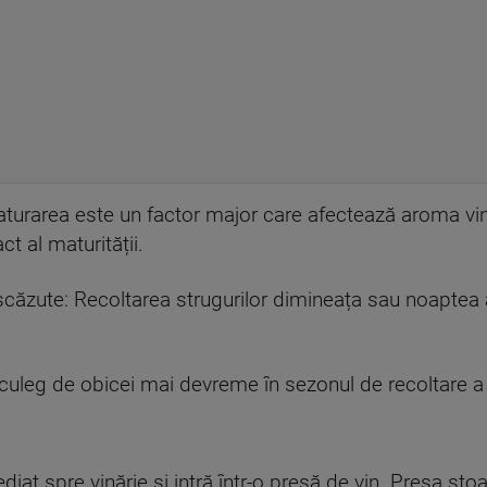
aturarea este un factor major care afectează aroma vin
t al maturității.
 scăzute: Recoltarea strugurilor dimineața sau noaptea 
 culeg de obicei mai devreme în sezonul de recoltare a s
diat spre vinărie și intră într-o presă de vin. Presa sto