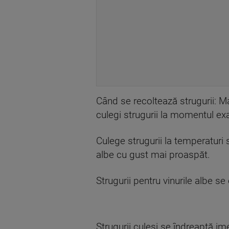
Când se recoltează strugurii: M
culegi strugurii la momentul exac
Culege strugurii la temperaturi
albe cu gust mai proaspăt.
Strugurii pentru vinurile albe se
Strugurii culeși se îndreaptă ime