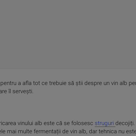
 pentru a afla tot ce trebuie să știi despre un vin alb p
re îl servești.
icarea vinului alb este că se folosesc
struguri
decojiți
cele mai multe fermentații de vin alb, dar tehnica nu est