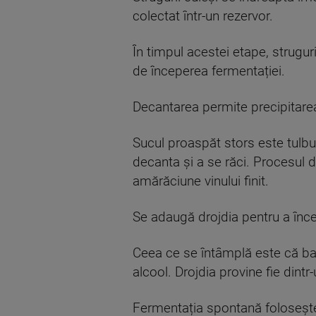
colectat într-un rezervor.
În timpul acestei etape, strugur
de începerea fermentației.
Decantarea permite precipitarea
Sucul proaspăt stors este tulbu
decanta și a se răci. Procesul 
amărăciune vinului finit.
Se adaugă drojdia pentru a înce
Ceea ce se întâmplă este că bac
alcool. Drojdia provine fie dint
Fermentația spontană folosește