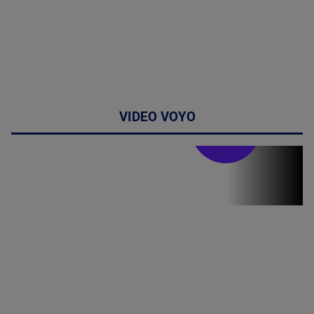
VIDEO VOYO
Stirile PRO TV
Stirile PRO
TV # 07.00 -
09 August