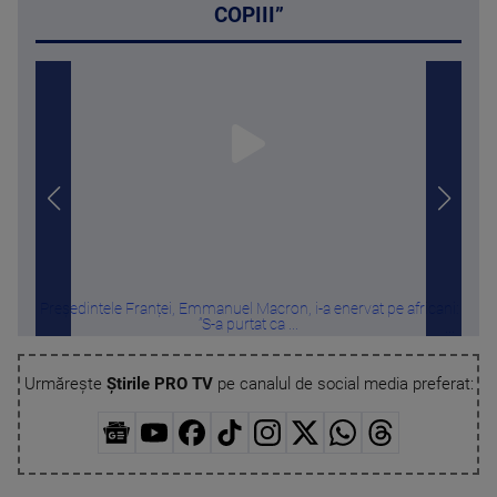
COPIII”
Președintele Franței, Emmanuel Macron, i-a enervat pe africani:
Ri
”S-a purtat ca ...
Urmărește
Știrile PRO TV
pe canalul de social media preferat: