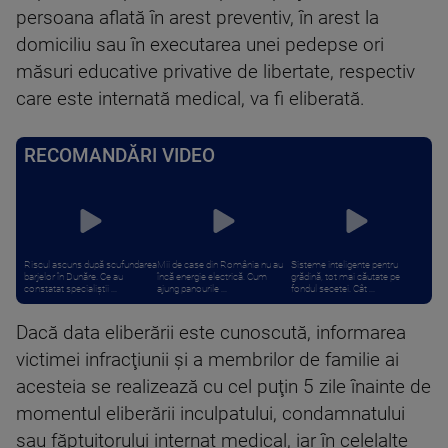
persoana aflată în arest preventiv, în arest la
domiciliu sau în executarea unei pedepse ori
măsuri educative privative de libertate, respectiv
care este internată medical, va fi eliberată.
RECOMANDĂRI VIDEO
Riscul ascuns după scufundarea
Mii de case din România nu au
Sisteme inteligente pentru
barjelor în Dunăre. Ce au
încă energie electrică. Cum
grădină, tot mai căutate pe
constatat specialiștii ...
ajung panourile ...
fondul secetei. Cât ...
Dacă data eliberării este cunoscută, informarea
victimei infracţiunii şi a membrilor de familie ai
acesteia se realizează cu cel puţin 5 zile înainte de
momentul eliberării inculpatului, condamnatului
sau făptuitorului internat medical, iar în celelalte