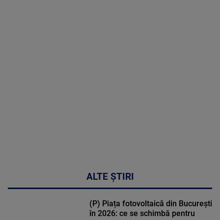
2026
MAI
MULTE
DETALII
02:33:45
ALTE ȘTIRI
(P) Piața fotovoltaică din București
în 2026: ce se schimbă pentru