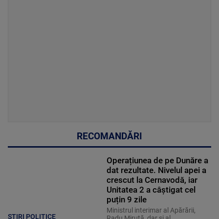
RECOMANDĂRI
Operațiunea de pe Dunăre a
dat rezultate. Nivelul apei a
crescut la Cernavodă, iar
Unitatea 2 a câștigat cel
puțin 9 zile
Ministrul interimar al Apărării,
STIRI POLITICE
Radu Miruţă, dar şi al