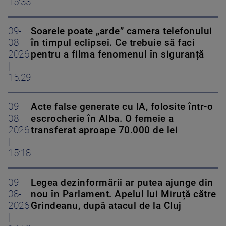
15:33
09-
Soarele poate „arde” camera telefonului
08-
în timpul eclipsei. Ce trebuie să faci
2026
pentru a filma fenomenul în siguranță
|
15:29
09-
Acte false generate cu IA, folosite într-o
08-
escrocherie în Alba. O femeie a
2026
transferat aproape 70.000 de lei
|
15:18
09-
Legea dezinformării ar putea ajunge din
08-
nou în Parlament. Apelul lui Miruță către
2026
Grindeanu, după atacul de la Cluj
|