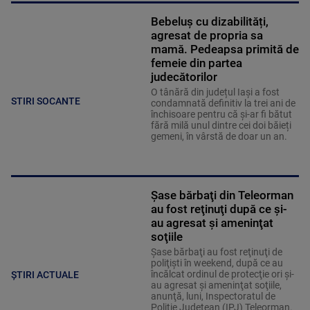
Bebeluș cu dizabilități,
agresat de propria sa
mamă. Pedeapsa primită de
femeie din partea
judecătorilor
O tânără din județul Iași a fost
STIRI SOCANTE
condamnată definitiv la trei ani de
închisoare pentru că și-ar fi bătut
fără milă unul dintre cei doi băieți
gemeni, în vârstă de doar un an.
Şase bărbaţi din Teleorman
au fost reţinuţi după ce şi-
au agresat şi ameninţat
soţiile
Şase bărbaţi au fost reţinuţi de
poliţişti în weekend, după ce au
încălcat ordinul de protecţie ori şi-
ȘTIRI ACTUALE
au agresat şi ameninţat soţiile,
anunţă, luni, Inspectoratul de
Poliţie Judeţean (IPJ) Teleorman.