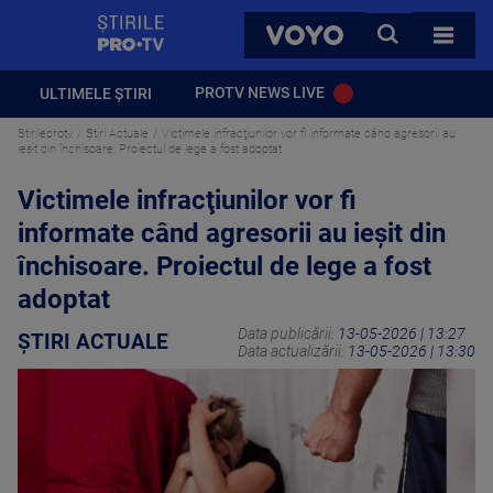
StirilePROTV
CAUTA
VOYO
TOATE 
PROTV NEWS LIVE
ULTIMELE ȘTIRI
Stirileprotv
Știri Actuale
Victimele infracţiunilor vor fi informate când agresorii au
ieşit din închisoare. Proiectul de lege a fost adoptat
Victimele infracţiunilor vor fi
informate când agresorii au ieşit din
închisoare. Proiectul de lege a fost
adoptat
Data publicării:
13-05-2026 | 13:27
ȘTIRI ACTUALE
Data actualizării:
13-05-2026 | 13:30