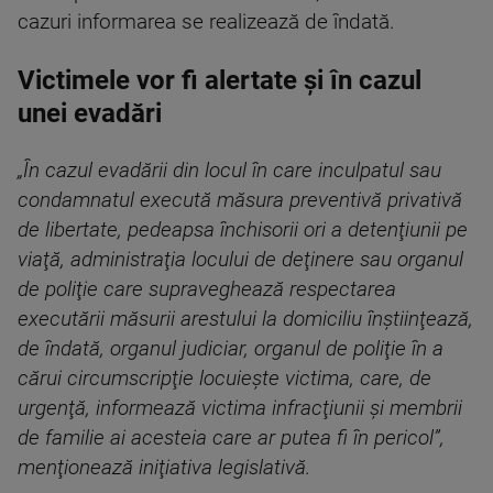
cazuri informarea se realizează de îndată.
Victimele vor fi alertate și în cazul
unei evadări
„În cazul evadării din locul în care inculpatul sau
condamnatul execută măsura preventivă privativă
de libertate, pedeapsa închisorii ori a detenţiunii pe
viaţă, administraţia locului de deţinere sau organul
de poliţie care supraveghează respectarea
executării măsurii arestului la domiciliu înştiinţează,
de îndată, organul judiciar, organul de poliţie în a
cărui circumscripţie locuieşte victima, care, de
urgenţă, informează victima infracţiunii şi membrii
de familie ai acesteia care ar putea fi în pericol”,
menţionează iniţiativa legislativă.