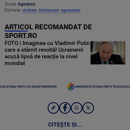
Sursa:
Agerpres
Etichete:
victime
,
inchisoare
,
agresiune
,
ARTICOL RECOMANDAT DE
SPORT.RO
FOTO | Imaginea cu Vladimir Putin
care a stârnit revoltă! Ucrainenii
acuză lipsă de reacție la nivel
mondial
UGĂ ȘTIRILE PROTV CA SURSĂ PREFERATĂ
URMĂREȘTE ȘTIRILE PROTV ÎN GOOGLE 
CITEȘTE ȘI...