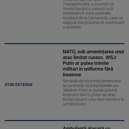
Transporturilor, a anunţat că
nivelul Dunării a crescut cu 8
centimetri în zona centralei
nucleare de la Cernavodă, ceea ce
asigură funcţionarea în continuare
a acesteia.
NATO, sub amenințarea unui
atac limitat rusesc. WSJ:
Putin ar putea trimite
militari în uniforme fără
însemne
Serviciile de informații americane
STIRI EXTERNE
au avertizat că președintele rus
Vladimir Putin ar putea pune la
încercare NATO printr-un atac
limitat asupra unui stat membru în
următorii ani.
Ambulanță atacată cu