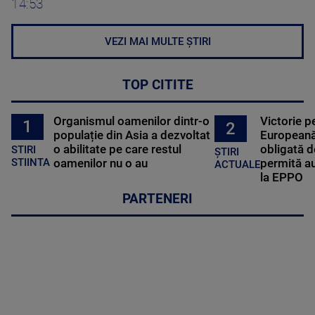
14:53
VEZI MAI MULTE ȘTIRI
TOP CITITE
Organismul oamenilor dintr-o
Victorie p
1
2
populație din Asia a dezvoltat
Europeană
o abilitate pe care restul
obligată d
STIRI
ȘTIRI
oamenilor nu o au
permită au
STIINTA
ACTUALE
la EPPO
PARTENERI