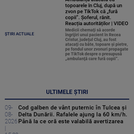
topoarele în Cluj, după un
zvon pe TikTok că „fură
copii”. Șoferul, rănit.
Reacția autorităților | VIDEO
Medicii chemaţi să acorde
ȘTIRI ACTUALE
îngrijiri unui pacient în Recea
Cristur, judeţul Cluj, au fost
atacaţi cu bâte, topoare şi pietre,
pe fondul unor zvonuri propagate
pe TikTok despre o presupusă
„ambulanţă care fură copii”.
ULTIMELE ȘTIRI
09-
Cod galben de vânt puternic în Tulcea și
08-
Delta Dunării. Rafalele ajung la 60 km/h.
2026
Până la ce oră este valabilă avertizarea
|