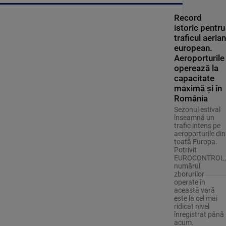
Record
istoric pentru
traficul aerian
european.
Aeroporturile
operează la
capacitate
maximă și în
România
Sezonul estival
înseamnă un
trafic intens pe
aeroporturile din
toată Europa.
Potrivit
EUROCONTROL,
numărul
zborurilor
operate în
această vară
este la cel mai
ridicat nivel
înregistrat până
acum.