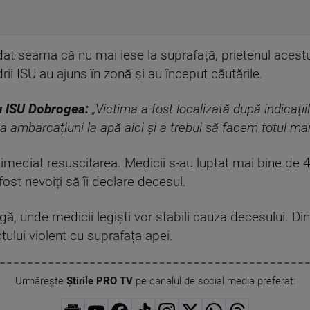
at seama că nu mai iese la suprafață, prietenul acestu
ii ISU au ajuns în zonă și au început căutările.
 ISU Dobrogea:
„Victima a fost localizată după indicați
a ambarcațiuni la apă aici și a trebui să facem totul man
imediat resuscitarea. Medicii s-au luptat mai bine de 
 fost nevoiți să îi declare decesul.
gă, unde medicii legiști vor stabili cauza decesului. Din
tului violent cu suprafața apei.
Urmărește
Știrile PRO TV
pe canalul de social media preferat: