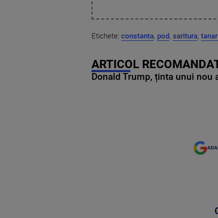
Etichete:
constanta
,
pod
,
saritura
,
tanar
ARTICOL RECOMANDAT
Donald Trump, ținta unui nou as
ADA