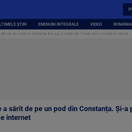
P
LTIMELE ȘTIRI
EMISIUNI INTEGRALE
VIDEO
ROMÂNIA,
sărit de pe un pod din Constanța. Și-a pus un prieten să-l filmeze pentru a posta pe internet
 a sărit de pe un pod din Constanța. Și-a 
e internet