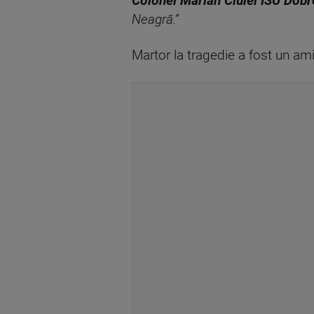
Colonel Marian Ciulei ISU Dob
Neagră.”
Martor la tragedie a fost un amic