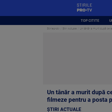
StirilePROTV
TOP CITITE
U
Stirileprotv
Știri Actuale
Un tânăr a murit după ce a 
Un tânăr a murit după ce
filmeze pentru a posta p
ȘTIRI ACTUALE