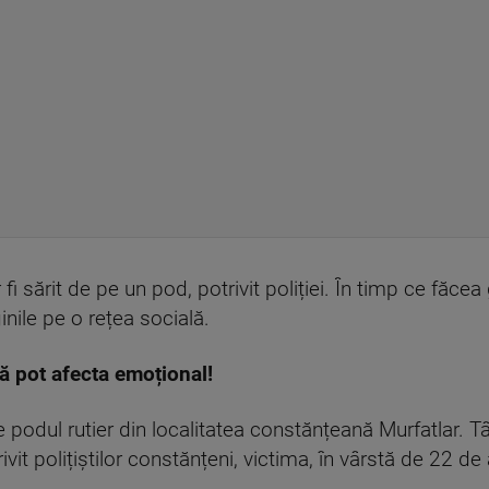
 fi sărit de pe un pod, potrivit poliției. În timp ce făcea 
inile pe o rețea socială.
vă pot afecta emoțional!
 podul rutier din localitatea constănțeană Murfatlar. Tân
it polițiștilor constănțeni, victima, în vârstă de 22 de a