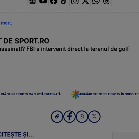
 mort
,
 DE SPORT.RO
asinat!? FBI a intervenit direct la terenul de golf
UGĂ ȘTIRILE PROTV CA SURSĂ PREFERATĂ
URMĂREȘTE ȘTIRILE PROTV ÎN GOOGLE 
CITEȘTE ȘI...