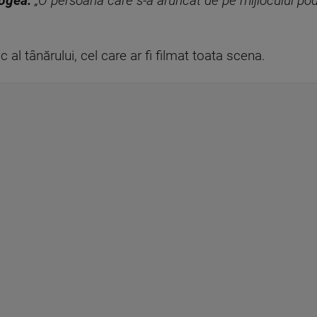
rogea:
„O persoană care s-a aruncat de pe mijlocului po
 al tânărului, cel care ar fi filmat toata scena.