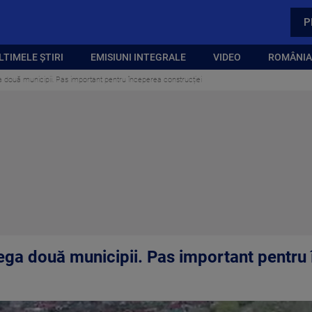
P
LTIMELE ȘTIRI
EMISIUNI INTEGRALE
VIDEO
ROMÂNIA,
 două municipii. Pas important pentru începerea construcției
ega două municipii. Pas important pentru 