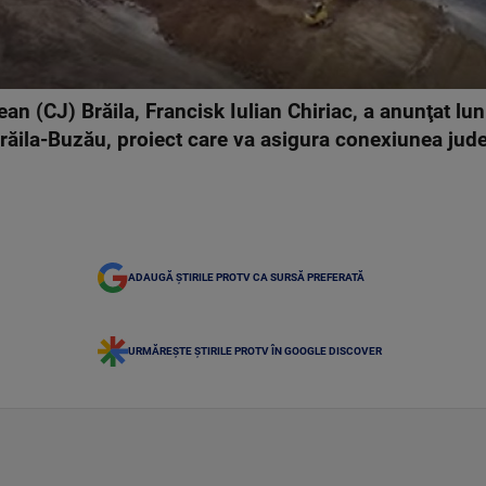
an (CJ) Brăila, Francisk Iulian Chiriac, a anunţat lu
ăila-Buzău, proiect care va asigura conexiunea jude
ADAUGĂ ȘTIRILE PROTV CA SURSĂ PREFERATĂ
URMĂREȘTE ȘTIRILE PROTV ÎN GOOGLE DISCOVER