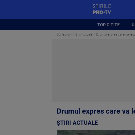
StirilePROTV
TOP CITITE
U
Stirileprotv
Știri Actuale
Drumul expres care va lega
Drumul expres care va l
ȘTIRI ACTUALE