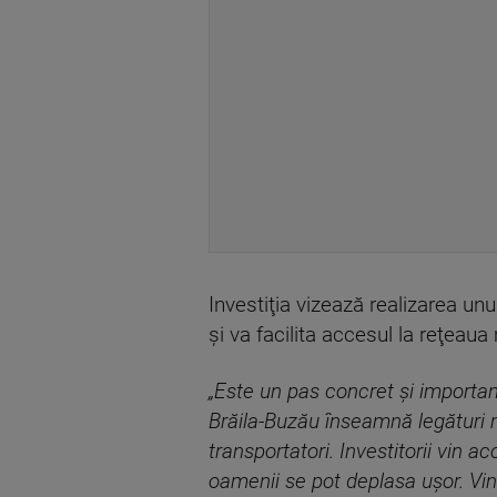
Investiţia vizează realizarea un
şi va facilita accesul la reţeau
„Este un pas concret şi importan
Brăila-Buzău înseamnă legături m
transportatori. Investitorii vin 
oamenii se pot deplasa uşor. Vin