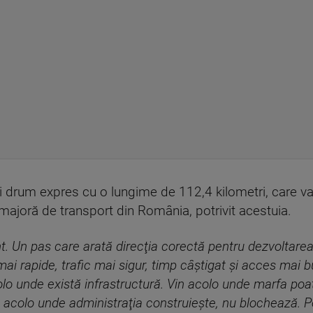
ui drum expres cu o lungime de 112,4 kilometri, care va
a majoră de transport din România, potrivit acestuia.
t. Un pas care arată direcţia corectă pentru dezvoltarea
ai rapide, trafic mai sigur, timp câştigat şi acces mai b
acolo unde există infrastructură. Vin acolo unde marfa poa
 acolo unde administraţia construieşte, nu blochează. P