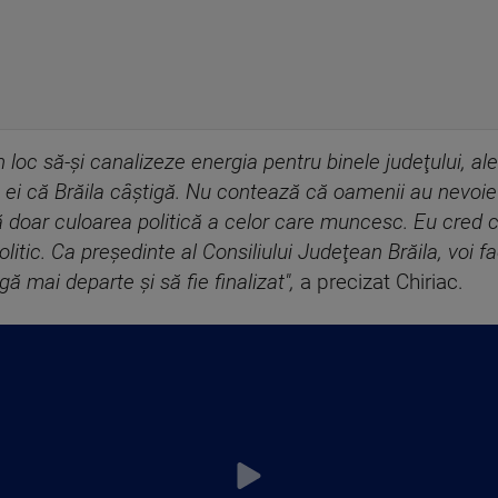
 loc să-şi canalizeze energia pentru binele judeţului, al
ei că Brăila câştigă. Nu contează că oamenii au nevoie d
ă doar culoarea politică a celor care muncesc. Eu cred că
litic. Ca preşedinte al Consiliului Judeţean Brăila, voi fa
 mai departe şi să fie finalizat",
a precizat Chiriac.