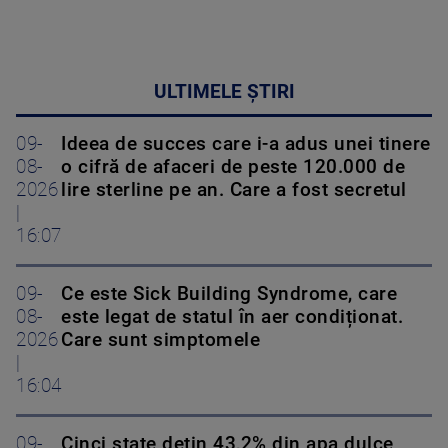
ULTIMELE ȘTIRI
09-
Ideea de succes care i-a adus unei tinere
08-
o cifră de afaceri de peste 120.000 de
2026
lire sterline pe an. Care a fost secretul
|
16:07
09-
Ce este Sick Building Syndrome, care
08-
este legat de statul în aer condiționat.
2026
Care sunt simptomele
|
16:04
09-
Cinci state dețin 43,2% din apa dulce