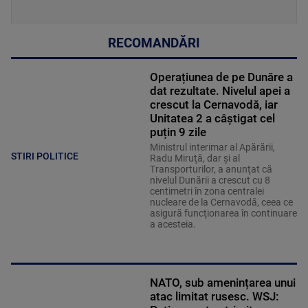
RECOMANDĂRI
Operațiunea de pe Dunăre a
dat rezultate. Nivelul apei a
crescut la Cernavodă, iar
Unitatea 2 a câștigat cel
puțin 9 zile
Ministrul interimar al Apărării,
STIRI POLITICE
Radu Miruţă, dar şi al
Transporturilor, a anunţat că
nivelul Dunării a crescut cu 8
centimetri în zona centralei
nucleare de la Cernavodă, ceea ce
asigură funcţionarea în continuare
a acesteia.
NATO, sub amenințarea unui
atac limitat rusesc. WSJ: