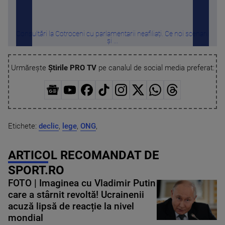
Consultări la Cotroceni cu parlamentarii neafiliați. Ce noi scenarii
Noi 
și ...
Urmărește
Știrile PRO TV
pe canalul de social media preferat:
Etichete:
declic
,
lege
,
ONG
,
ARTICOL RECOMANDAT DE
SPORT.RO
FOTO | Imaginea cu Vladimir Putin
care a stârnit revoltă! Ucrainenii
acuză lipsă de reacție la nivel
mondial