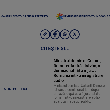
UGĂ ȘTIRILE PROTV CA SURSĂ PREFERATĂ
URMĂREȘTE ȘTIRILE PROTV ÎN GOOGLE 
CITEȘTE ȘI...
Ministrul demis al Culturii,
Demeter András István, a
demisionat. El a înjurat
România într-o înregistrare
audio
Ministrul demis al Culturii, Demeter
STIRI POLITICE
István, a demisionat luni dupa-
amiază, după ce a înjurat statul
român într-o înregistrare audio
apărută în spaţiul public.