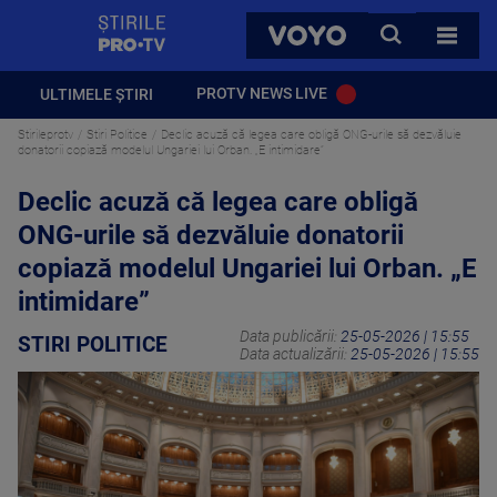
StirilePROTV
CAUTA
VOYO
TOATE 
PROTV NEWS LIVE
ULTIMELE ȘTIRI
Stirileprotv
Stiri Politice
Declic acuză că legea care obligă ONG-urile să dezvăluie
donatorii copiază modelul Ungariei lui Orban. „E intimidare”
Declic acuză că legea care obligă
ONG-urile să dezvăluie donatorii
copiază modelul Ungariei lui Orban. „E
intimidare”
Data publicării:
25-05-2026 | 15:55
STIRI POLITICE
Data actualizării:
25-05-2026 | 15:55