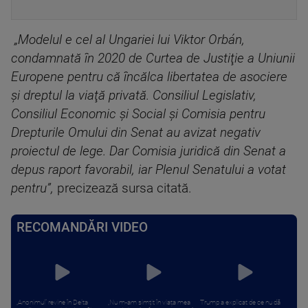
„Modelul e cel al Ungariei lui Viktor Orbán,
condamnată în 2020 de Curtea de Justiţie a Uniunii
Europene pentru că încălca libertatea de asociere
şi dreptul la viaţă privată. Consiliul Legislativ,
Consiliul Economic şi Social şi Comisia pentru
Drepturile Omului din Senat au avizat negativ
proiectul de lege. Dar Comisia juridică din Senat a
depus raport favorabil, iar Plenul Senatului a votat
pentru”,
precizează sursa citată.
RECOMANDĂRI VIDEO
„Anonimul” revine în Delta
„Nu m-am simțit în viața mea
Trump a explicat de ce nu dă