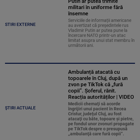
Putin ar putea trimite
militari în uniforme fără
însemne
Serviciile de informații americane
STIRI EXTERNE
au avertizat că președintele rus
Vladimir Putin ar putea pune la
încercare NATO printr-un atac
limitat asupra unui stat membru în
următorii ani.
Ambulanță atacată cu
topoarele în Cluj, după un
zvon pe TikTok că „fură
copii”. Șoferul, rănit.
Reacția autorităților | VIDEO
Medicii chemaţi să acorde
ȘTIRI ACTUALE
îngrijiri unui pacient în Recea
Cristur, judeţul Cluj, au fost
atacaţi cu bâte, topoare şi pietre,
pe fondul unor zvonuri propagate
pe TikTok despre o presupusă
„ambulanţă care fură copii”.