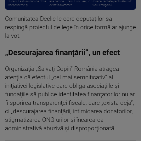
Dunării. Festivalul aduce filme
așa de bine” – fanii Two Feet, în
Ucrainei rachete pentru Patriot:
independente și ...
extaz la Summer ...
Nici Pentagonul ...
Comunitatea Declic le cere deputaţilor să
respingă proiectul de lege în orice formă ar ajunge
la vot.
„Descurajarea finanțării”, un efect
Organizaţia „Salvaţi Copiii” România atrăgea
atenţia că efectul „cel mai semnificativ” al
iniţiativei legislative care obligă asociaţiile şi
fundaţiile să publice identitatea finanţatorilor nu ar
fi sporirea transparenţei fiscale, care „există deja”,
ci „descurajarea finanţării, intimidarea donatorilor,
stigmatizarea ONG-urilor şi încărcarea
administrativă abuzivă şi disproporţionată.