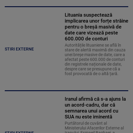
Lituania suspectează
implicarea unor forțe străine
pentru o breșă masivă de
date care vizează peste
600.000 de conturi
Autoritățile lituaniene se află în
STIRI EXTERNE
stare de alertă maximă din cauza
unei breșe masive de date, care a
afectat peste 600.000 de conturi
din registrele naționale de date,
despre care se presupune că a
fost provocată de o altă țară.
Iranul afirmă că s-a ajuns la
un acord-cadru, dar că
semnarea unui acord cu
SUA nu este iminentă
Purtătorul de cuvânt al
Ministerului Afacerilor Externe al
Iranului, Esmaeil Baghaei, a
STIRI EXTERNE