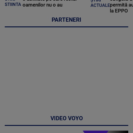
ȘTIRI
oamenilor nu o au
permită au
STIINTA
ACTUALE
la EPPO
PARTENERI
VIDEO VOYO