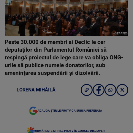
AGERPRES
Peste 30.000 de membri ai Declic le cer
deputaţilor din Parlamentul României să
respingă proiectul de lege care va obliga ONG-
urile să publice numele donatorilor, sub
ameninţarea suspendării şi dizolvării.
LORENA MIHĂILĂ
ADAUGĂ ȘTIRILE PROTV CA SURSĂ PREFERATĂ
URMĂREȘTE ȘTIRILE PROTV ÎN GOOGLE DISCOVER