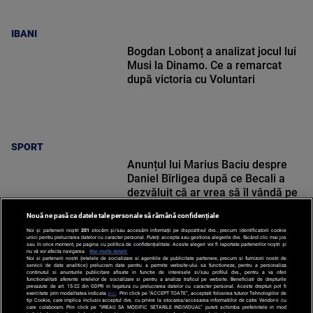
IBANI
Bogdan Lobonț a analizat jocul lui
Musi la Dinamo. Ce a remarcat
după victoria cu Voluntari
SPORT
Anunțul lui Marius Baciu despre
Daniel Bîrligea după ce Becali a
dezvăluit că ar vrea să îl vândă pe
atacant
Nouă ne pasă ca datele tale personale să rămână confidențiale
Noi și partenerii noștri
201
stocăm și/sau accesăm informații pe dispozitivul dvs., precum identificatorii cookie
unici pentru prelucrarea datelor cu caracter personal. Puteți accepta sau gestiona alegerile dvs. făcând clic mai jos
sau în orice moment, pe pagina cu politica de confidențialitate. Aceste alegeri vor fi raportate partenerilor noștri și
nu vă vor afecta navigarea.
Mai multe detalii
SPORT
Noi si partenerii nostri (retelele de socializare si agentiile de publicitate partenere, precum si furnizorii nostri de
servicii de date analitice) prelucram date pentru a permite website-ului sa functioneze, pentru a personaliza
continutul si anunturile publicitare afisate in functie de interesele si/sau profilul dvs., pentru a va oferi
functionalitati aferente retelelor de socializare si pentru a analiza traficul pe website. Beneficiati de drepturile
prevazute de art. 15-22 din GDPR in legatura cu prelucrarea datelor cu caracter personal. Aceste drepturi pot fi
exercitate prin modalitatea indicata
aici
. Prin click pe “ACCEPT TOATE”, acceptati folosirea tuturor Tehnologiilor de
tip Cookie, care implica inclusiv acceptul dvs. cu privire la stocarea/accesarea informatiilor de catre Vendor-ii cu
care colaboram. Prin click pe “VREAU SA MODIFIC SETARILE INDIVIDUAL” puteti schimba preferintele in mod