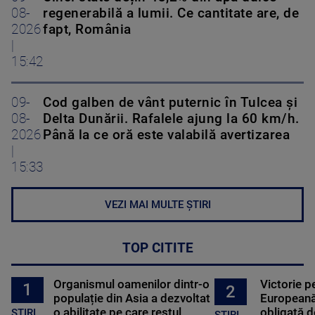
08-
regenerabilă a lumii. Ce cantitate are, de
2026
fapt, România
|
15:42
09-
Cod galben de vânt puternic în Tulcea și
08-
Delta Dunării. Rafalele ajung la 60 km/h.
2026
Până la ce oră este valabilă avertizarea
|
15:33
VEZI MAI MULTE ȘTIRI
TOP CITITE
Organismul oamenilor dintr-o
Victorie p
1
2
populație din Asia a dezvoltat
Europeană
o abilitate pe care restul
obligată d
STIRI