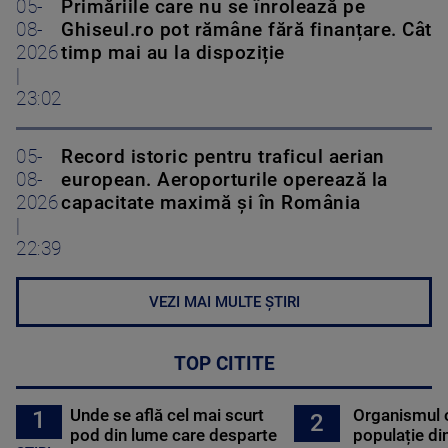
05-
Primăriile care nu se înrolează pe
08-
Ghiseul.ro pot rămâne fără finanțare. Cât
2026
timp mai au la dispoziție
|
23:02
05-
Record istoric pentru traficul aerian
08-
european. Aeroporturile operează la
2026
capacitate maximă și în România
|
22:39
VEZI MAI MULTE ȘTIRI
TOP CITITE
Unde se află cel mai scurt
Organismul 
1
2
pod din lume care desparte
populație di