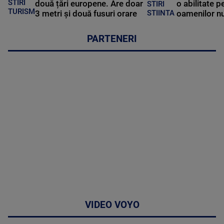
STIRI
două țări europene. Are doar
o abilitate p
STIRI
TURISM
3 metri și două fusuri orare
oamenilor nu
STIINTA
PARTENERI
VIDEO VOYO