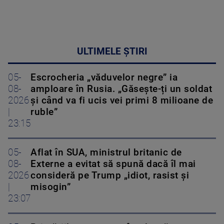
ULTIMELE ȘTIRI
05-
Escrocheria „văduvelor negre” ia
08-
amploare în Rusia. „Găsește-ți un soldat
2026
și când va fi ucis vei primi 8 milioane de
|
ruble”
23:15
05-
Aflat în SUA, ministrul britanic de
08-
Externe a evitat să spună dacă îl mai
2026
consideră pe Trump „idiot, rasist și
|
misogin”
23:07