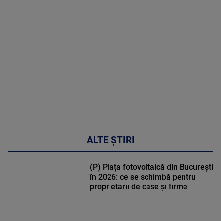
MAI
MULTE
DETALII
47:43
ALTE ȘTIRI
(P) Piața fotovoltaică din București
în 2026: ce se schimbă pentru
proprietarii de case și firme