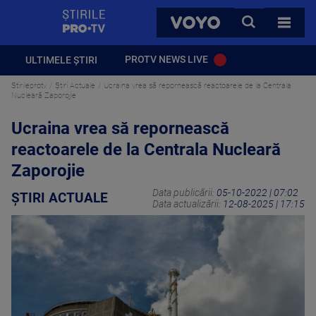
StirilePROTV
CAUTA
VOYO
TOATE 
PROTV NEWS LIVE
ULTIMELE ȘTIRI
Stirileprotv
Știri Actuale
Ucraina vrea să repornească reactoarele de la Centrala
Nucleară Zaporojie
Ucraina vrea să repornească
reactoarele de la Centrala Nucleară
Zaporojie
Data publicării:
05-10-2022 | 07:02
ȘTIRI ACTUALE
Data actualizării:
12-08-2025 | 17:15