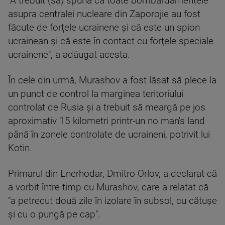
"A trebuit (să) spună că toate bombardamentele
asupra centralei nucleare din Zaporojie au fost
făcute de forţele ucrainene şi că este un spion
ucrainean şi că este în contact cu forţele speciale
ucrainene", a adăugat acesta.
În cele din urmă, Murashov a fost lăsat să plece la
un punct de control la marginea teritoriului
controlat de Rusia şi a trebuit să meargă pe jos
aproximativ 15 kilometri printr-un no man's land
până în zonele controlate de ucraineni, potrivit lui
Kotin.
Primarul din Enerhodar, Dmitro Orlov, a declarat că
a vorbit între timp cu Murashov, care a relatat că
"a petrecut două zile în izolare în subsol, cu cătuşe
şi cu o pungă pe cap".