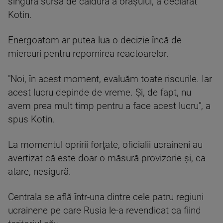
singura sursă de căldură a oraşului, a declarat
Kotin.
Energoatom ar putea lua o decizie încă de
miercuri pentru repornirea reactoarelor.
"Noi, în acest moment, evaluăm toate riscurile. Iar
acest lucru depinde de vreme. Şi, de fapt, nu
avem prea mult timp pentru a face acest lucru", a
spus Kotin.
La momentul opririi forţate, oficialii ucraineni au
avertizat că este doar o măsură provizorie şi, ca
atare, nesigură.
Centrala se află într-una dintre cele patru regiuni
ucrainene pe care Rusia le-a revendicat ca fiind