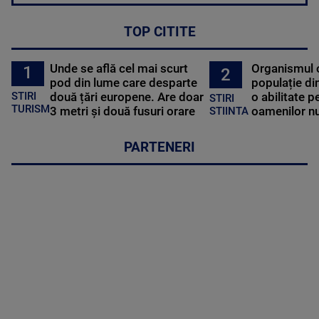
TOP CITITE
Unde se află cel mai scurt
Organismul 
1
2
pod din lume care desparte
populație di
STIRI
două țări europene. Are doar
o abilitate p
STIRI
TURISM
3 metri și două fusuri orare
oamenilor nu
STIINTA
PARTENERI