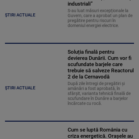
industriali”
S-au luat măsuri excepționale la
ȘTIRI ACTUALE
Guvern, care a aprobat un plan de
pregătire pentru riscuri în
domeniul energiei electrice.
Soluția finală pentru
devierea Dunării. Cum vor fi
scufundate barjele care
trebuie să salveze Reactorul
2 de la Cernavodă
După zile întregi de pregătiri și
ȘTIRI ACTUALE
amânări a fost aprobată, în
sfârșit, varianta tehnică finală de
scufundare în Dunăre a barjelor
încărcate cu rocă.
Cum se luptă România cu
criza energetică. Orașele au