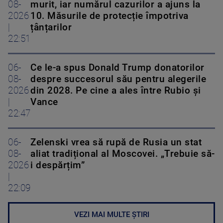
08-
murit, iar numărul cazurilor a ajuns la
2026
10. Măsurile de protecție împotriva
|
țânțarilor
22:51
06-
Ce le-a spus Donald Trump donatorilor
08-
despre succesorul său pentru alegerile
2026
din 2028. Pe cine a ales între Rubio și
|
Vance
22:47
06-
Zelenski vrea să rupă de Rusia un stat
08-
aliat tradițional al Moscovei. „Trebuie să-
2026
i despărțim”
|
22:09
VEZI MAI MULTE ȘTIRI