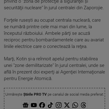
privind o "zonă de protecţie a siguranţei şi
securităţii nucleare" în jurul centralei din Zaporojie.
Forţele ruseşti au ocupat centrala nucleară, care
se numără printre cele mai mari din lume, la
începutul războiului. Ambele părţi se acuză
reciproc pentru bombardamentele care au avariat
liniile electrice care o conectează la reţea.
Marţi, Kotin şi-a reînnoit apelul pentru stabilirea
unei "zone demilitarizate" în jurul centralei, unde se
află în prezent doi experţi ai Agenţiei Internaţionale
pentru Energie Atomică.
Urmărește
Știrile PRO TV
pe canalul de social media preferat: