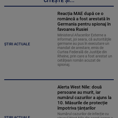
CITEȘTE ȘI...
Reacția MAE după ce o
româncă a fost arestată în
Germania pentru spionaj în
favoarea Rusiei
Ministerul Afacerilor Externe a
informat, joi seara, că autorităţile
germane au pus în executare un
ȘTIRI ACTUALE
mandat de arestare, emis de
Curtea Federală de Justiţie din
Rheine, prin care a fost arestat un
cetăţean român acuzat de
spionaj.
Alerta West Nile: două
persoane au murit, iar
numărul cazurilor a ajuns la
10. Măsurile de protecție
împotriva țânțarilor
Numărul cazurilor de infecție cu
ȘTIRI ACTUALE