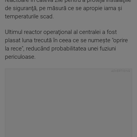
reactoare în câteva zile pentru a proteja instalaţiile
de siguranţă, pe măsură ce se apropie iarna şi
temperaturile scad.
Ultimul reactor operaţional al centralei a fost
plasat luna trecută în ceea ce se numeşte "oprire
la rece", reducând probabilitatea unei fuziuni
periculoase.