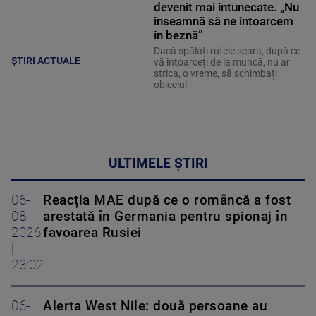
devenit mai întunecate. „Nu
înseamnă să ne întoarcem
în beznă”
Dacă spălați rufele seara, după ce
ȘTIRI ACTUALE
vă întoarceți de la muncă, nu ar
strica, o vreme, să schimbați
obiceiul.
ULTIMELE ȘTIRI
06-
Reacția MAE după ce o româncă a fost
08-
arestată în Germania pentru spionaj în
2026
favoarea Rusiei
|
23:02
06-
Alerta West Nile: două persoane au