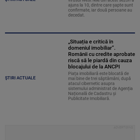
virusul West Nile din acest sezon a
ajuns la 10, dintre care șapte sunt
confirmate, iar două persoane au
decedat.
„Situația e critică în
domeniul imobiliar”.
Românii cu credite aprobate
riscă să le piardă din cauza
blocajului de la ANCPI
Piața imobiliară este blocată de
ȘTIRI ACTUALE
mai bine de trei săptămâni, după
atacul cibernetic asupra
sistemului administrat de Agenția
Națională de Cadastru și
Publicitate Imobiliară.