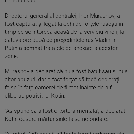
teritoriul său.
Directorul general al centralei, Ihor Murashov, a
fost capturat şi legat la ochi de forţele ruseşti în
timp ce se întorcea acasă de la serviciu vineri, la
câteva ore după ce preşedintele rus Vladimir
Putin a semnat tratatele de anexare a acestor
zone.
Murashov a declarat că nu a fost bătut sau supus
altor abuzuri, dar a fost forţat să facă declaraţii
false în faţa camerei de filmat înainte de a fi
eliberat, potrivit lui Kotin.
"Aş spune că a fost o tortură mentală", a declarat
Kotin despre mărturisirile false nefondate.