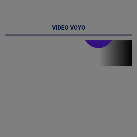
VIDEO VOYO
Stirile PRO TV
Stirile PRO
TV # 19.00 -
06 August
2026