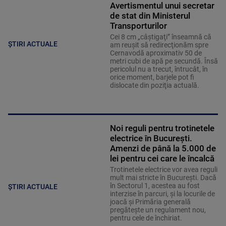
Avertismentul unui secretar
de stat din Ministerul
Transporturilor
Cei 8 cm „câştigaţi” înseamnă că
ȘTIRI ACTUALE
am reuşit să redirecţionăm spre
Cernavodă aproximativ 50 de
metri cubi de apă pe secundă. Însă
pericolul nu a trecut, întrucât, în
orice moment, barjele pot fi
dislocate din poziţia actuală.
Noi reguli pentru trotinetele
electrice în București.
Amenzi de până la 5.000 de
lei pentru cei care le încalcă
Trotinetele electrice vor avea reguli
mult mai stricte în București. Dacă
în Sectorul 1, acestea au fost
ȘTIRI ACTUALE
interzise în parcuri, și la locurile de
joacă și Primăria generală
pregătește un regulament nou,
pentru cele de închiriat.