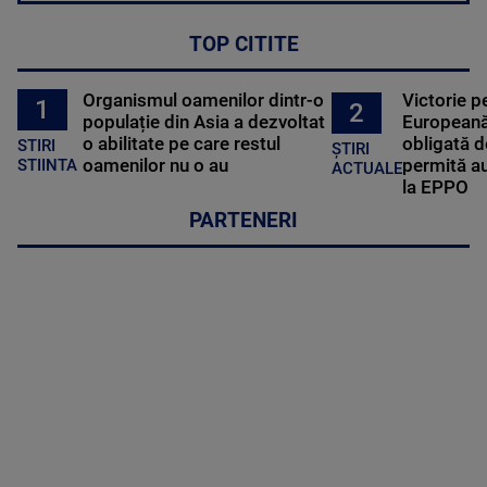
TOP CITITE
Organismul oamenilor dintr-o
Victorie p
1
2
populație din Asia a dezvoltat
Europeană
o abilitate pe care restul
obligată d
STIRI
ȘTIRI
oamenilor nu o au
permită au
STIINTA
ACTUALE
la EPPO
PARTENERI