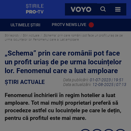
StirilePROTV
CAUTA
VOYO
TOATE 
PROTV NEWS LIVE
ULTIMELE ȘTIRI
Stirileprotv
Știri Actuale
„Schema” prin care românii pot face un profit uriaș de pe
urma locuințelor lor. Fenomenul care a luat amploare
„Schema” prin care românii pot face
un profit uriaș de pe urma locuințelor
lor. Fenomenul care a luat amploare
Data publicării:
01-07-2023 | 19:51
ȘTIRI ACTUALE
Data actualizării:
12-08-2025 | 07:13
Fenomenul închirierii în regim hotelier a luat
amploare. Tot mai mulți proprietari preferă să
procedeze astfel cu locuințele pe care le dețin,
pentru că profitul este mai mare.