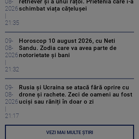
08-
retriever și a unui rățoi. Prietenia care i-a
2026
schimbat viața cățelușei
|
21:35
09-
Horoscop 10 august 2026, cu Neti
08-
Sandu. Zodia care va avea parte de
2026
notorietate și bani
|
21:32
09-
Rusia și Ucraina se atacă fără oprire cu
08-
drone și rachete. Zeci de oameni au fost
2026
uciși sau răniți în doar o zi
|
21:17
VEZI MAI MULTE ȘTIRI