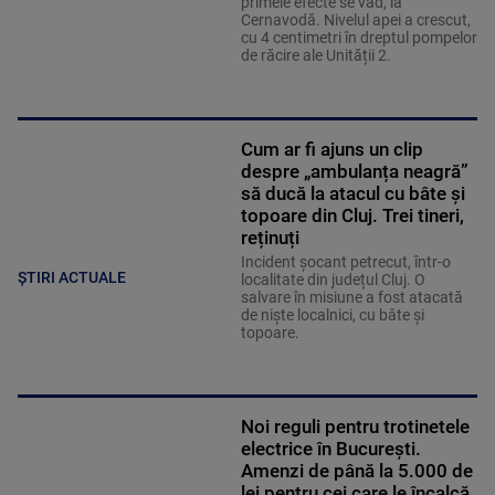
primele efecte se văd, la
Cernavodă. Nivelul apei a crescut,
cu 4 centimetri în dreptul pompelor
de răcire ale Unității 2.
Cum ar fi ajuns un clip
despre „ambulanța neagră”
să ducă la atacul cu bâte și
topoare din Cluj. Trei tineri,
reținuți
Incident șocant petrecut, într-o
ȘTIRI ACTUALE
localitate din județul Cluj. O
salvare în misiune a fost atacată
de niște localnici, cu bâte și
topoare.
Noi reguli pentru trotinetele
electrice în București.
Amenzi de până la 5.000 de
lei pentru cei care le încalcă