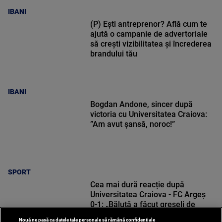
IBANI
(P) Ești antreprenor? Află cum te
ajută o campanie de advertoriale
să crești vizibilitatea și încrederea
brandului tău
IBANI
Bogdan Andone, sincer după
victoria cu Universitatea Craiova:
”Am avut șansă, noroc!”
SPORT
Cea mai dură reacție după
Universitatea Craiova - FC Argeș
0-1: „Băluță a făcut greșeli de
începători! Elisor încă este dator”
Nouă ne pasă ca datele tale personale să rămână confidențiale