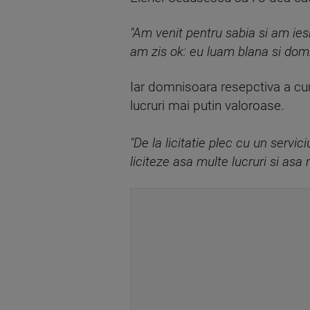
"Am venit pentru sabia si am ies
am zis ok: eu luam blana si dom
Iar domnisoara resepctiva a cump
lucruri mai putin valoroase.
"De la licitatie plec cu un serv
liciteze asa multe lucruri si as