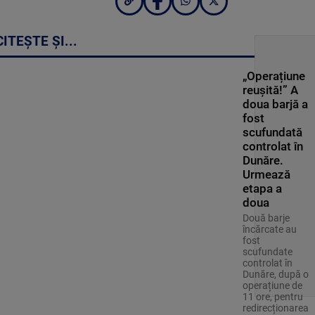
CITEȘTE ȘI...
„Operațiune
reușită!” A
doua barjă a
fost
scufundată
controlat în
Dunăre.
Urmează
etapa a
doua
Două barje
încărcate au
fost
scufundate
controlat în
Dunăre, după o
operațiune de
11 ore, pentru
redirecționarea