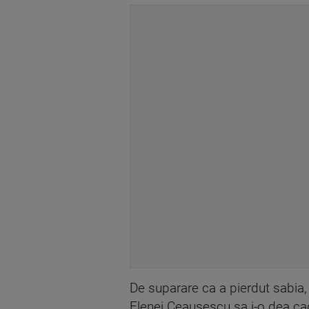
De suparare ca a pierdut sabia
Elenei Ceausescu sa i-o dea c