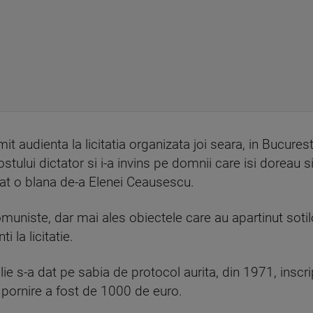
t audienta la licitatia organizata joi seara, in Bucure
stului dictator si i-a invins pe domnii care isi doreau s
rat o blana de-a Elenei Ceausescu.
comuniste, dar mai ales obiectele care au apartinut sot
 la licitatie.
lie s-a dat pe sabia de protocol aurita, din 1971, inscr
e pornire a fost de 1000 de euro.