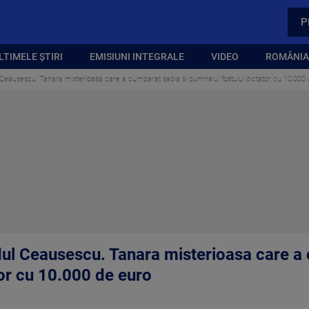
P
LTIMELE ȘTIRI
EMISIUNI INTEGRALE
VIDEO
ROMÂNIA,
Ceausescu. Tanara misterioasa care a cumparat sabia si pumnalul fostului dictator cu 10.000
ul Ceausescu. Tanara misterioasa care a 
tor cu 10.000 de euro