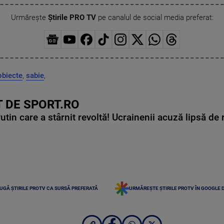
Urmărește
Știrile PRO TV
pe canalul de social media preferat:
obiecte
,
sabie
,
 DE SPORT.RO
in care a stârnit revoltă! Ucrainenii acuză lipsă de r
UGĂ ȘTIRILE PROTV CA SURSĂ PREFERATĂ
URMĂREȘTE ȘTIRILE PROTV ÎN GOOGLE 