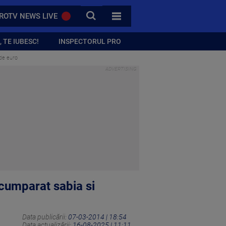
CAUTA
ROTV NEWS LIVE
TOATE CATEGORIILE
 TE IUBESC!
INSPECTORUL PRO
 de euro
cumparat sabia si
Data publicării:
07-03-2014 | 18:54
Data actualizării:
16-08-2025 | 11:11