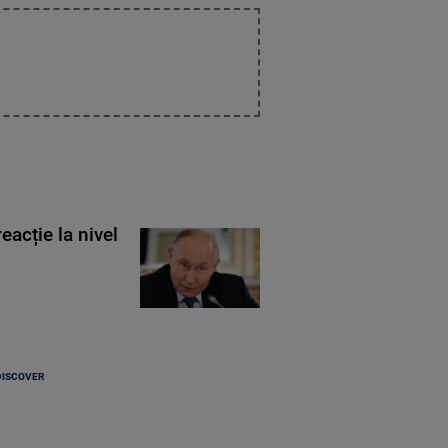
eacție la nivel
DISCOVER