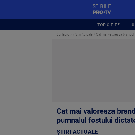
StirilePROTV
TOP CITITE
U
Stirileprotv
Știri Actuale
Cat mai valoreaza brandul 
Cat mai valoreaza brand
pumnalul fostului dicta
ȘTIRI ACTUALE