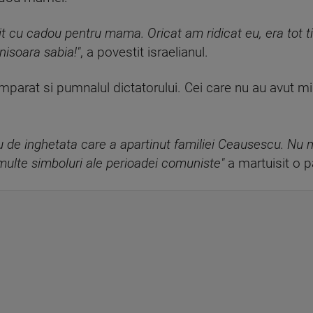
it cu cadou pentru mama. Oricat am ridicat eu, era tot ti
nisoara sabia!"
, a povestit israelianul.
arat si pumnalul dictatorului. Cei care nu au avut mii 
iciu de inghetata care a apartinut familiei Ceausescu. 
a multe simboluri ale perioadei comuniste"
a martuisit o pa