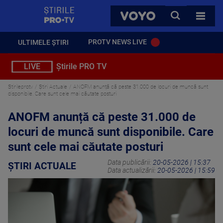
StirilePROTV
CAUTA
VOYO
TOATE 
PROTV NEWS LIVE
ULTIMELE ȘTIRI
LIVE
Știrile PRO TV
Stirileprotv
Știri Actuale
ANOFM anunță că peste 31.000 de locuri de muncă sunt
disponibile. Care sunt cele mai căutate posturi
ANOFM anunță că peste 31.000 de
locuri de muncă sunt disponibile. Care
sunt cele mai căutate posturi
Data publicării:
20-05-2026 | 15:37
ȘTIRI ACTUALE
Data actualizării:
20-05-2026 | 15:59