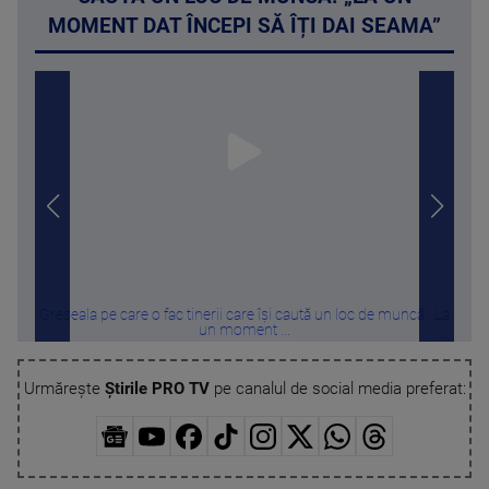
MOMENT DAT ÎNCEPI SĂ ÎȚI DAI SEAMA”
Greșeala pe care o fac tinerii care își caută un loc de muncă. „La
Târ
un moment ...
Urmărește
Știrile PRO TV
pe canalul de social media preferat: