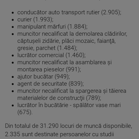
conducător auto transport rutier (2.905);
curier (1.993);
manipulant mărfuri (1.884);
muncitor necalificat la demolarea clădirilor,
căptuşeli zidărie, plăci mozaic, faianţă,
gresie, parchet (1.484);
lucrător comercial (1.460);
muncitor necalificat la asamblarea şi
montarea pieselor (991);
ajutor bucătar (949);
agent de securitate (839);
muncitor necalificat la spargerea şi tăierea
materialelor de construcţii (789);
lucrător în bucătărie - spălător vase mari
(675).
Din totalul de 31.290 locuri de muncă disponibile,
2.335 sunt destinate persoanelor cu studii