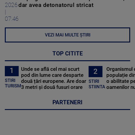
2026
dar avea detonatorul stricat
|
07:46
VEZI MAI MULTE ȘTIRI
TOP CITITE
Unde se află cel mai scurt
Organismul 
1
2
pod din lume care desparte
populație di
STIRI
două țări europene. Are doar
o abilitate p
STIRI
TURISM
3 metri și două fusuri orare
oamenilor nu
STIINTA
PARTENERI