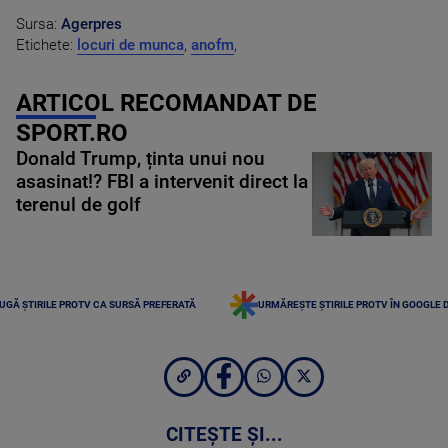
Sursa:
Agerpres
Etichete:
locuri de munca
,
anofm
,
ARTICOL RECOMANDAT DE
SPORT.RO
Donald Trump, ținta unui nou
asasinat!? FBI a intervenit direct la
terenul de golf
UGĂ ȘTIRILE PROTV CA SURSĂ PREFERATĂ
URMĂREȘTE ȘTIRILE PROTV ÎN GOOGLE 
CITEȘTE ȘI...