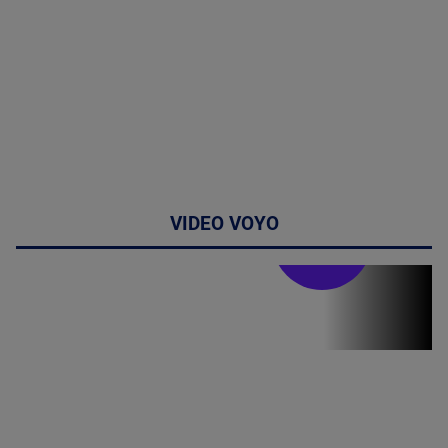
VIDEO VOYO
Stirile PRO TV
Stirile PRO