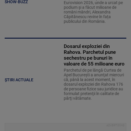
SHOW-BUZZ
Eurovision 2026, unde a urcat pe
podium și a făcut milioane de
români mândri, Alexandra
Căpitănescu revine în fața
publicului din România.
Dosarul exploziei din
Rahova. Parchetul pune
sechestru pe bunuri în
valoare de 55 milioane euro
Parchetul de pe lângă Curtea de
Apel Bucureşti a anunţat miercuri
că, până la acest moment, în
ȘTIRI ACTUALE
dosarul exploziei din Rahova 176
de persoane fizice sau juridice au
formulat pretenţii în calitate de
părţi vătămate.