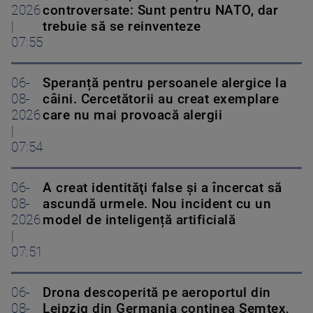
2026
controversate: Sunt pentru NATO, dar
|
trebuie să se reinventeze
07:55
06-
Speranță pentru persoanele alergice la
08-
câini. Cercetătorii au creat exemplare
2026
care nu mai provoacă alergii
|
07:54
06-
A creat identităţi false şi a încercat să
08-
ascundă urmele. Nou incident cu un
2026
model de inteligență artificială
|
07:51
06-
Drona descoperită pe aeroportul din
08-
Leipzig din Germania conţinea Semtex,