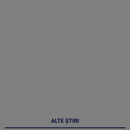
TV # 19.00 -
05 August
2026
MAI
MULTE
DETALII
50:27
ALTE ȘTIRI