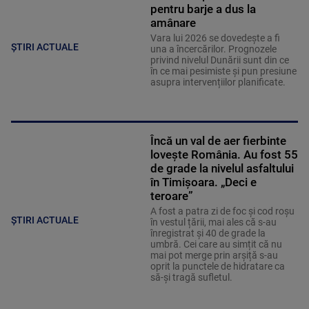
pentru barje a dus la
amânare
Vara lui 2026 se dovedește a fi
ȘTIRI ACTUALE
una a încercărilor. Prognozele
privind nivelul Dunării sunt din ce
în ce mai pesimiste și pun presiune
asupra intervențiilor planificate.
Încă un val de aer fierbinte
lovește România. Au fost 55
de grade la nivelul asfaltului
în Timișoara. „Deci e
teroare”
A fost a patra zi de foc și cod roșu
ȘTIRI ACTUALE
în vestul țării, mai ales că s-au
înregistrat și 40 de grade la
umbră. Cei care au simțit că nu
mai pot merge prin arșiță s-au
oprit la punctele de hidratare ca
să-și tragă sufletul.