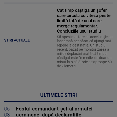
Cât timp câștigă un șofer
care circulă cu viteză peste
limită față de unul care
merge regulamentar.
Concluziile unui studiu
Să apeși mai tare pe accelerație nu
ȘTIRI ACTUALE
înseamnă neapărat că ajungi mai
repede la destinație. Un studiu
recent, bazat pe monitorizarea a
mii de deplasări arată că timpul
câștigat este, în medie, de doar un
minut la o călătorie de aproape 50
de kilometri.
ULTIMELE ȘTIRI
06-
Fostul comandant-șef al armatei
08-
ucrainene, după declarațiile