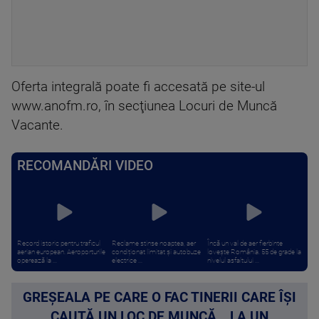
Oferta integrală poate fi accesată pe site-ul
www.anofm.ro, în secţiunea Locuri de Muncă
Vacante.
RECOMANDĂRI VIDEO
Record istoric pentru traficul
Reclame stinse noaptea, aer
Încă un val de aer fierbinte
aerian european. Aeroporturile
condiționat limitat și autobuze
lovește România. 55 de grade la
operează la ...
electrice ...
nivelul asfaltului ...
GREȘEALA PE CARE O FAC TINERII CARE ÎȘI
CAUTĂ UN LOC DE MUNCĂ. „LA UN