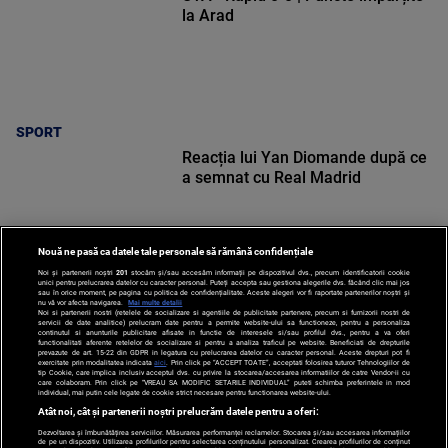
la Arad
SPORT
Reacția lui Yan Diomande după ce
a semnat cu Real Madrid
Nouă ne pasă ca datele tale personale să rămână confidențiale
Noi și partenerii noștri
201
stocăm și/sau accesăm informații pe dispozitivul dvs., precum identificatorii cookie
unici pentru prelucrarea datelor cu caracter personal. Puteți accepta sau gestiona alegerile dvs. făcând clic mai jos
SPORT
sau în orice moment, pe pagina cu politica de confidențialitate. Aceste alegeri vor fi raportate partenerilor noștri și
nu vă vor afecta navigarea.
Mai multe detalii
Noi si partenerii nostri (retelele de socializare si agentiile de publicitate partenere, precum si furnizorii nostri de
servicii de date analitice) prelucram date pentru a permite website-ului sa functioneze, pentru a personaliza
continutul si anunturile publicitare afisate in functie de interesele si/sau profilul dvs., pentru a va oferi
functionalitati aferente retelelor de socializare si pentru a analiza traficul pe website. Beneficiati de drepturile
prevazute de art. 15-22 din GDPR in legatura cu prelucrarea datelor cu caracter personal. Aceste drepturi pot fi
exercitate prin modalitatea indicata
aici
. Prin click pe “ACCEPT TOATE”, acceptati folosirea tuturor Tehnologiilor de
tip Cookie, care implica inclusiv acceptul dvs. cu privire la stocarea/accesarea informatiilor de catre Vendor-ii cu
care colaboram. Prin click pe “VREAU SA MODIFIC SETARILE INDIVIDUAL” puteti schimba preferintele in mod
individual, mai putin cele legate de cookie strict necesare pentru functionarea website-ului.
Atât noi, cât și partenerii noștri prelucrăm datele pentru a oferi:
Dezvoltarea și îmbunătățirea serviciilor. Măsurarea performanței reclamelor. Stocarea și/sau accesarea informațiilor
de pe un dispozitiv. Utilizarea profilurilor pentru selectarea conținutului personalizat. Crearea profilurilor de conținut