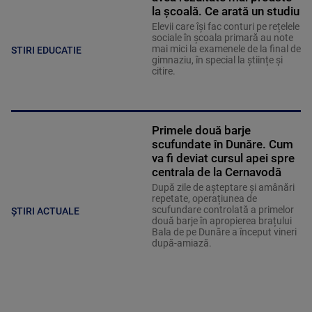
la școală. Ce arată un studiu
Elevii care îşi fac conturi pe rețelele
sociale în școala primară au note
mai mici la examenele de la final de
STIRI EDUCATIE
gimnaziu, în special la științe și
citire.
Primele două barje
scufundate în Dunăre. Cum
va fi deviat cursul apei spre
centrala de la Cernavodă
După zile de așteptare și amânări
repetate, operațiunea de
scufundare controlată a primelor
ȘTIRI ACTUALE
două barje în apropierea brațului
Bala de pe Dunăre a început vineri
după-amiază.