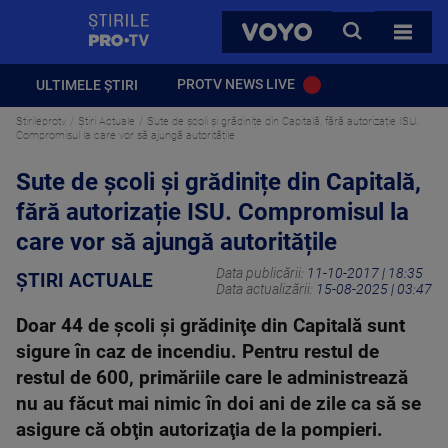
StirilePROTV
CAUTA
VOYO
TOATE 
PROTV NEWS LIVE
ULTIMELE ȘTIRI
Stirileprotv
Știri Actuale
Sute de școli și grădinițe din Capitală, fără autorizație ISU.
Compromisul la care vor să ajungă autoritățile
Sute de școli și grădinițe din Capitală,
fără autorizație ISU. Compromisul la
care vor să ajungă autoritățile
Data publicării:
11-10-2017 | 18:35
ȘTIRI ACTUALE
Data actualizării:
15-08-2025 | 03:47
Doar 44 de şcoli şi grădiniţe din Capitală sunt
sigure în caz de incendiu. Pentru restul de
restul de 600, primăriile care le administrează
nu au făcut mai nimic în doi ani de zile ca să se
asigure că obţin autorizaţia de la pompieri.