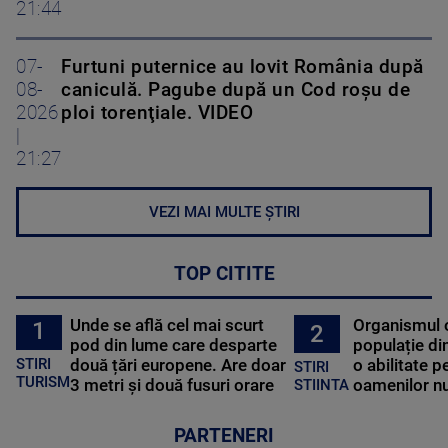
21:44
07-
Furtuni puternice au lovit România după
08-
caniculă. Pagube după un Cod roşu de
2026
ploi torenţiale. VIDEO
|
21:27
VEZI MAI MULTE ȘTIRI
TOP CITITE
Unde se află cel mai scurt
Organismul 
1
2
pod din lume care desparte
populație di
STIRI
două țări europene. Are doar
o abilitate p
STIRI
TURISM
3 metri și două fusuri orare
oamenilor nu
STIINTA
PARTENERI