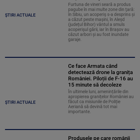
Furtuna de vineri seară a produs
pagube în mai multe zone din ţară:
în Sibiu, un acoperiş s-a desprins și
ȘTIRI ACTUALE
a căzut peste maşini, în Aleşd
(județul Bihor) vântul a smuls
acoperişul gării, iar în Braşov au
căzut arbori şi au fost inundate
garaje.
Ce face Armata când
detectează drone la granița
României. Piloții de F-16 au
15 minute să decoleze
În ultimele luni, amenințările din
apropierea granițelor României au
făcut ca misiunile de Poliție
ȘTIRI ACTUALE
Aeriană să devină tot mai
importante.
Produsele pe care românii