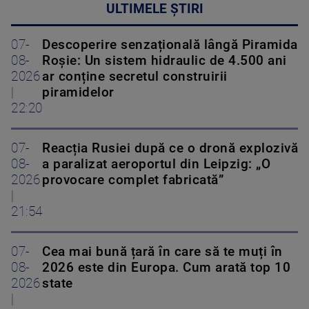
ULTIMELE ȘTIRI
07-
Descoperire senzațională lângă Piramida
08-
Roșie: Un sistem hidraulic de 4.500 ani
2026
ar conține secretul construirii
|
piramidelor
22:20
07-
Reacția Rusiei după ce o dronă explozivă
08-
a paralizat aeroportul din Leipzig: „O
2026
provocare complet fabricată”
|
21:54
07-
Cea mai bună țară în care să te muți în
08-
2026 este din Europa. Cum arată top 10
2026
state
|