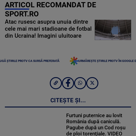
ARTICOL RECOMANDAT DE
SPORT.RO
Atac rusesc asupra unuia dintre
cele mai mari stadioane de fotbal
din Ucraina! Imagini uluitoare
UGĂ ȘTIRILE PROTV CA SURSĂ PREFERATĂ
URMĂREȘTE ȘTIRILE PROTV ÎN GOOGLE 
CITEȘTE ȘI...
Furtuni puternice au lovit
România după caniculă.
Pagube după un Cod roşu
de ploi torenţiale. VIDEO