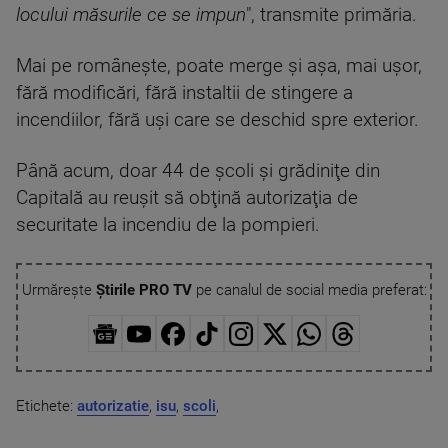
locului măsurile ce se impun
", transmite primăria.
Mai pe româneşte, poate merge şi aşa, mai uşor,
fără modificări, fără instaltii de stingere a
incendiilor, fără uşi care se deschid spre exterior.
Până acum, doar 44 de şcoli şi grădiniţe din
Capitală au reuşit să obţină autorizaţia de
securitate la incendiu de la pompieri.
Urmărește
Știrile PRO TV
pe canalul de social media preferat:
Etichete:
autorizatie
,
isu
,
scoli
,