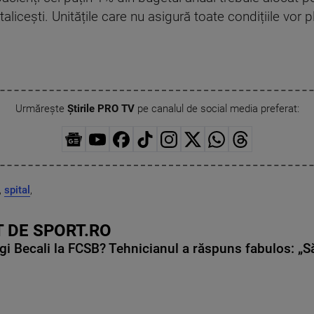
italicești. Unitățile care nu asigură toate condițiile vor
Urmărește
Știrile PRO TV
pe canalul de social media preferat:
,
spital
,
 DE SPORT.RO
gi Becali la FCSB? Tehnicianul a răspuns fabulos: „S