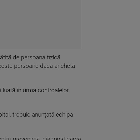
ătită de persoana fizică
 aceste persoane dacă ancheta
i luată în urma controalelor
pital, trebuie anunțată echipa
pentru prevenirea, diagnosticarea