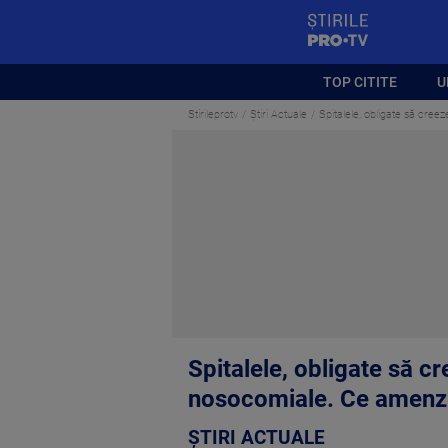
StirilePROTV
TOP CITITE
U
Stirileprotv
Știri Actuale
Spitalele, obligate să creeze
Spitalele, obligate să cre
nosocomiale. Ce amenzi
ȘTIRI ACTUALE