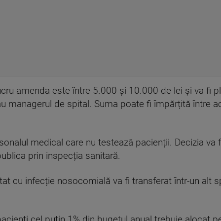
ru amenda este între 5.000 și 10.000 de lei și va fi pl
sau managerul de spital. Suma poate fi împărțită între
sonalul medical care nu testează pacienții. Decizia va f
ublica prin inspecția sanitară.
at cu infecție nosocomială va fi transferat într-un alt s
t pacienți cel puțin 1% din bugetul anual trebuie alocat 