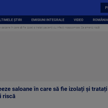
P
LTIMELE ȘTIRI
EMISIUNI INTEGRALE
VIDEO
ROMÂNIA,
 saloane în care să fie izolați și tratați pacienții cu infecții nosocomiale. Ce amenzi riscă
eze saloane în care să fie izolați și tratați
 riscă