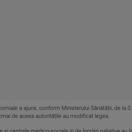
ocomiale a ajuns, conform Ministerului Sănătății, de l
ai de aceea autoritățile au modificat legea.
și centrele medico-sociale și de îngrijiri paliative au l