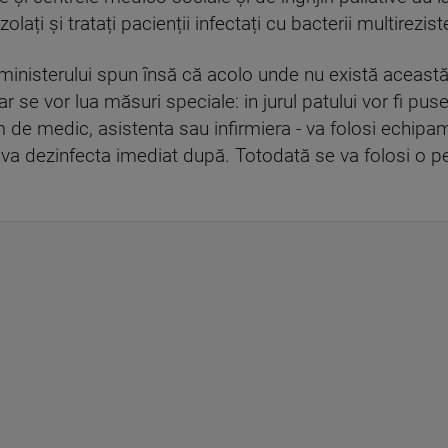
olați și tratați pacienții infectați cu bacterii multirezist
 ministerului spun însă că acolo unde nu există această 
dar se vor lua măsuri speciale: in jurul patului vor fi p
im de medic, asistenta sau infirmiera - va folosi echip
e va dezinfecta imediat după. Totodată se va folosi o 