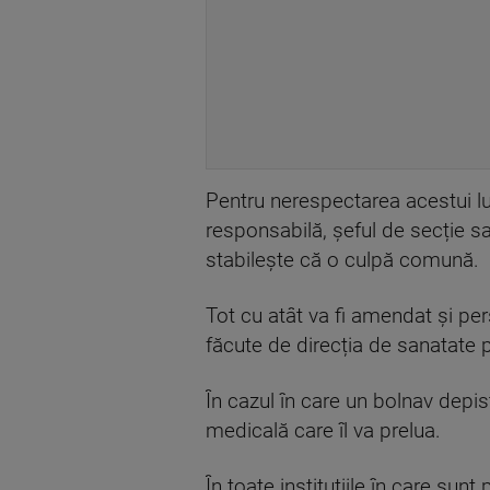
Pentru nerespectarea acestui luc
responsabilă, șeful de secție 
stabilește că o culpă comună.
Tot cu atât va fi amendat și per
făcute de direcția de sanatate p
În cazul în care un bolnav depist
medicală care îl va prelua.
În toate instituțiile în care sun