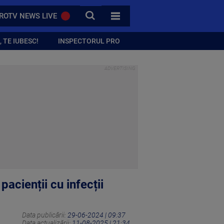
CAUTA
ROTV NEWS LIVE
TOATE CATEGORIILE
 TE IUBESC!
INSPECTORUL PRO
 pacienții cu infecții
Data publicării:
29-06-2024 | 09:37
Data actualizării:
11-08-2025 | 21:34