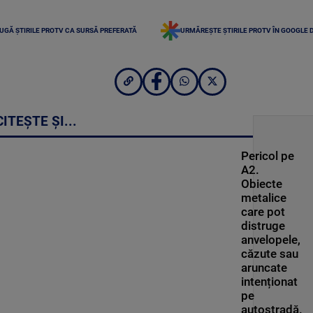
UGĂ ȘTIRILE PROTV CA SURSĂ PREFERATĂ
URMĂREȘTE ȘTIRILE PROTV ÎN GOOGLE 
CITEȘTE ȘI...
Pericol pe
A2.
Obiecte
metalice
care pot
distruge
anvelopele,
căzute sau
aruncate
intenționat
pe
autostradă.