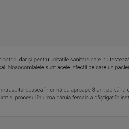
doctori, dar și pentru unitățile sanitare care nu testea
ical. Nosocomialele sunt acele infecții pe care un pacie
 intraspitalicească în urmă cu aproape 3 ani, pe când e
urat și procesul în urma căruia femeia a câștigat în in