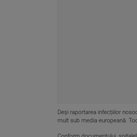
Deși raportarea infecțiilor nos
mult sub media europeană. Tocm
Conform documentului, spitalele 