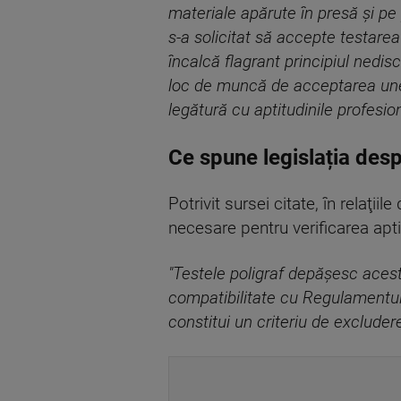
materiale apărute în presă şi pe 
s-a solicitat să accepte testarea
încalcă flagrant principiul nedis
loc de muncă de acceptarea unei 
legătură cu aptitudinile profesion
Ce spune legislația desp
Potrivit sursei citate, în relaţi
necesare pentru verificarea apti
"Testele poligraf depăşesc aces
compatibilitate cu Regulamentul
constitui un criteriu de excluder