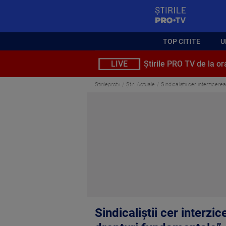
StirilePROTV
TOP CITITE
U
LIVE
Știrile PRO TV de la or
Stirileprotv
Știri Actuale
Sindicaliștii cer interzicer
Sindicaliștii cer interzi