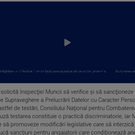
nsfăgărășan. Ar
O fetiță de 11 ani din Bacău este căutată de zeci de polițiști, jandarmi și ...
Scufundarea celo
...
i solicită Inspecţiei Muncii să verifice şi să sancţioneze 
 de Supraveghere a Prelucrării Datelor cu Caracter Perso
 astfel de testări, Consiliului Naţional pentru Combatere
ză testarea constituie o practică discriminatorie, iar Mi
ale să promoveze modificări legislative care să interzică
roducă sancţiuni pentru angajatorii care condiţionează 