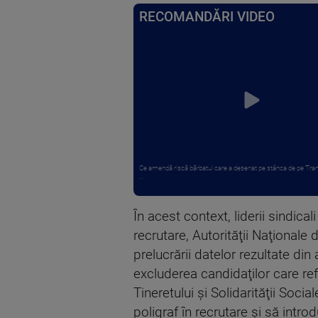
RECOMANDĂRI VIDEO
Ce amendă riscă bărbatul care a desenat pe stânca de pe Tra
...
În acest context, liderii sindical
recrutare, Autorităţii Naţionale
prelucrării datelor rezultate din
excluderea candidaţilor care refu
Tineretului şi Solidarităţii Soci
poligraf în recrutare şi să int