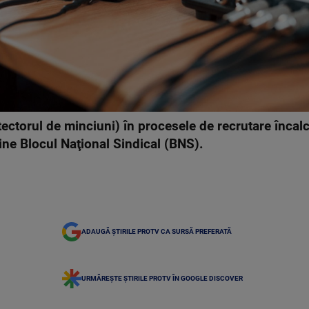
etectorul de minciuni) în procesele de recrutare înca
ţine Blocul Naţional Sindical (BNS).
ADAUGĂ ȘTIRILE PROTV CA SURSĂ PREFERATĂ
URMĂREȘTE ȘTIRILE PROTV ÎN GOOGLE DISCOVER