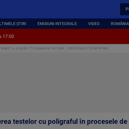
P
LTIMELE ȘTIRI
EMISIUNI INTEGRALE
VIDEO
ROMÂNIA,
a 17:00
ea testelor cu poligraful în procesele de recrutare: „Încalcă drepturi fundamentale”
cerea testelor cu poligraful în procesele de