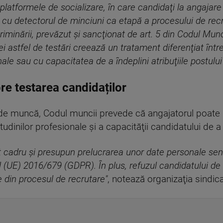
platformele de socializare, în care candidaţi la angajare
 cu detectorul de minciuni ca etapă a procesului de recru
criminării, prevăzut şi sancţionat de art. 5 din Codul Mun
astfel de testări creează un tratament diferenţiat între 
ale sau cu capacitatea de a îndeplini atribuţiile postului
re testarea candidaților
ile de muncă, Codul muncii prevede că angajatorul poate 
tudinilor profesionale şi a capacităţii candidatului de 
t cadru şi presupun prelucrarea unor date personale sen
 (UE) 2016/679 (GDPR). În plus, refuzul candidatului de
e din procesul de recrutare"
, notează organizaţia sindica