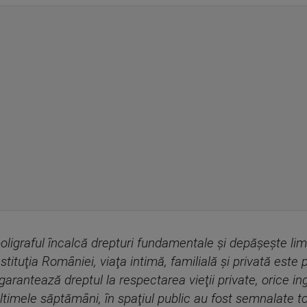
ligraful încalcă drepturi fundamentale şi depăşeşte limi
nstituţia României, viaţa intimă, familială şi privată este 
rantează dreptul la respectarea vieţii private, orice ing
ultimele săptămâni, în spaţiul public au fost semnalate to