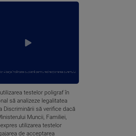
r 4 barje încărcate cu piatră pentru redirecționarea curentului
utilizarea testelor poligraf în
nal să analizeze legalitatea
a Discriminării să verifice dacă
nisterului Muncii, Familiei,
 expres utilizarea testelor
angajarea de acceptarea